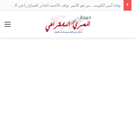
وفاة أمير الكويت.. من هو الأمير نواف الأحمد الجابر الصباح راعي السلام بين العرب؟
الق