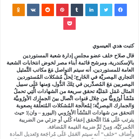
فيسبوك
تويتر
لينكدإن
‏Tumblr
بينتيريست
‏Reddit
‏VKontakte
Odnoklassniki
بوكيت
كتبت هدي العيسوي
قال صلاح خلف عضو مجلس إدارة شعبة المستوردين
بالإسكندرية، ومرشح قائمة أبناء مصر لخوض انتخابات الشعبة
العامة للمستوردين، أنه سيتم التواصل مَعَ مكاتب التَّمثيل
التجاري المِصريَّة في الخَارِج؛ لِحلِّ مُشكلات المُستوردين
المِصريين مَعَ المُصدِّرين في تِلكَ الدُّول، وَمنها عَلَى سبيل
المثال عَمَل عَمَليَّة تحقق سريعة من الشهادات الَّتِي تحملُ
مَنْشَأ أورُوبيًّا من خِلال قنوات اتِّصال بينَ الجمارك الأورُوبيَّة
وَالجمارك المِصريَّة؛ لِمُعالَجة المُشكلات المُتعلِّقة بِصعوبة
التحقق من شهادات المَنْشَأ الأورُوبي (اليورو – وان)؛ حيث
يترتب عَلَى هَذَا التَّحقق إعفاء كُلي أو جزئي من الضريبة
الجُمركيَّة، وَمِنْ ثَمَّ ضريبة القيمة المُضافة.
وأضاف “خلف” أنه سيتم العَمَل عَلَى مُراجَعة وَتَعديل المادة