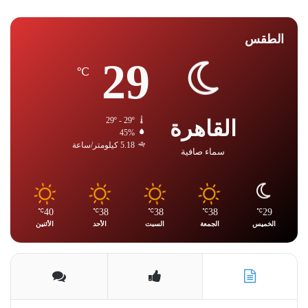
الطقس
29
℃
القاهرة
29º - 29º
45%
5.18 كيلومتر/ساعة
سماء صافية
40
38
38
38
29
℃
℃
℃
℃
℃
الخميس
الجمعة
السبت
الأحد
الأثنين