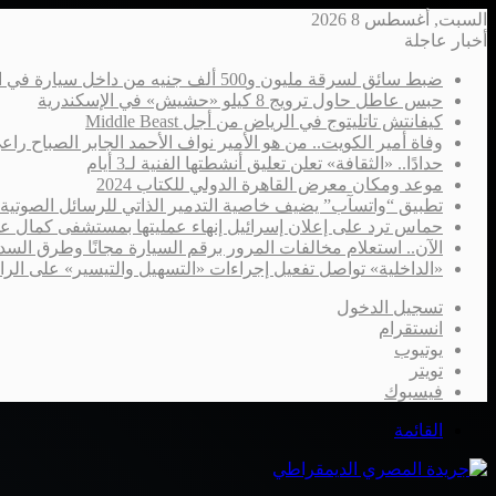
السبت, أغسطس 8 2026
أخبار عاجلة
ضبط سائق لسرقة مليون و500 ألف جنيه من داخل سيارة في الإسكندرية
حبس عاطل حاول ترويج 8 كيلو «حشيش» في الإسكندرية
كيفانتش تاتليتوج في الرياض من أجل Middle Beast
وفاة أمير الكويت.. من هو الأمير نواف الأحمد الجابر الصباح را
حدادًا.. «الثقافة» تعلن تعليق أنشطتها الفنية لـ3 أيام
موعد ومكان معرض القاهرة الدولي للكتاب 2024
تطبيق “واتسآب” يضيف خاصية التدمير الذاتي للرسائل الصوتية
حماس ترد على إعلان إسرائيل إنهاء عمليتها بمستشفى كمال ع
الآن.. استعلام مخالفات المرور برقم السيارة مجانًا وطرق السدا
«الداخلية» تواصل تفعيل إجراءات «التسهيل والتيسير» على الر
تسجيل الدخول
انستقرام
يوتيوب
تويتر
فيسبوك
القائمة