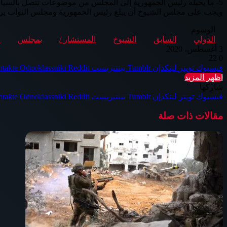
5- ما يحيله رئيس الجمهورية إلى المجلس من موضوعات تتصل بالسياسة العامة للدولة أو بسياستها في الشئون العربية أو الخارجية.
ويجب على مجلس الشيوخ أن يبلغ رئيس الجمهورية ومجلس النواب برأيه 
الوسوم
الدولي
السابق
الشيوخ
المستشار /
بمجلس
ص
3 أغسطس، 2020
22
0
فيسبوك
تويتر
لينكدإن
بينتيريست
Odnoklassniki
اظهر المزيد
شاركها
فيسبوك
تويتر
لينكدإن
بينتيريست
Odnoklassniki
مقالات ذات صلة