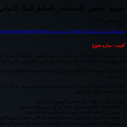
صديق عفيفي: المستشار السابق للبنك الدولي 
3 أغسطس، 2020
22
0
فيسبوك
تويتر
لينكدإن
بينتيريست
Odnoklassniki
كتبت : ساره فتوح
يرد علي سؤال احتمال دخول تقدم سيادتي لعضويه مجلس الشيوخ صرح ا
الشيوخ حيث ربما تتاح له تقديم خدماته و مشورته في امور كثيره لصالح 
المصرية.
ثانيا، فكرة الغرفة الثانية في الدول، ليست صناعة مصرية، بل لك أن تت
باسم مختلف لتلك الغرفتين.
ومهامه هي ان يؤخذ رأي مجلس الشيوخ فيما يأتي:
1- الاقتراحات الخاصة بتعديل مادة أو أكثر من مواد الدستور.
2- مشروع الخطة العامة للتنمية الاجتماعية والاقتصادية.
3- معاهدات الصلح والتحالف وجميع المعاهدات التي تتعلق بحقوق السيادة.
4- مشروعات القوانين ومشروعات القوانين المكملة للدستور التي تحال إليه من رئيس الجمهورية أو مجلس النواب.