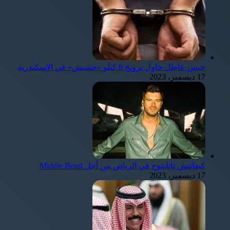
حبس عاطل حاول ترويج 8 كيلو «حشيش» في الإسكندرية
17 ديسمبر، 2023
كيفانتش تاتليتوج في الرياض من أجل Middle Beast
17 ديسمبر، 2023