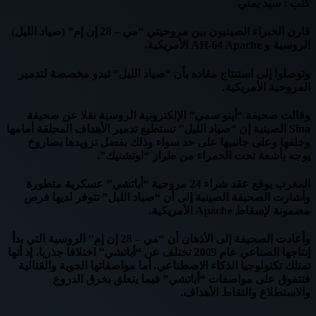
كتب : سيد يمني
قارن الخبراء الصينيون بين مروحيتي “مي – 28 إن إم” (صياد الليل)
الروسية و AH-64 Apache الأمريكية.
وتوصلوا إلى استنتاج مفاده بأن “صياد الليل” تبدو مخصصة لتدمير
المروحية الأمريكية.
وقالت صحيفة “أينو سمي” الإلكترونية الروسية نقلا عن صحيفة
Sina الصينية إن “صياد الليل” تستطيع تدمير الأهداف المحلقة أمامها
وخلفها وعلى جانبيها على حد سواء وذلك بفضل تزويدها بصاروخ
يوجه بأشعة تحت الحمراء من طراز “لوتشنيك”.
المغرب يوقع عقد شراء 24 مروحية “أباتشي” عسكرية متطورة
وأشارت الصحيفة الصينية إلى أن “صياد الليل” تتوفر لديها فرص
مضمونة لإسقاط Apache الأمريكية.
وأعادت الصحيفة إلى الأذهان أن “مي – 28 إن إم” الروسية التي بدأ
إنتاجها الصناعي عام 2009 تختلف عن “أباتشي” اختلافا جذريا، إذ أنها
تمتلك تكنولوجيا الذكاء الاصطناعي. أما مواصفاتها الجوية والقتالية
فتتفوق على مواصفات “أباتشي” فيما يتعلق بخرق الدروع
والاستطلاع والتقاط الأهداف.