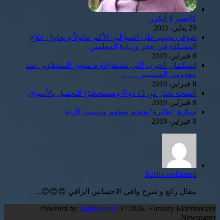
كالعمر لا أتكرر
29 يناير، 2021
شوقى يجيب على السؤالين الأكثر تداولاً و يحاول علاج
المشكلة في عجز وزيادة المعلمين
8 فبراير، 2019
استكمال الحرب التى تشنها إدارة تموين السنبلاوين ضد
معدومى الضمييير…….
8 فبراير، 2019
الصحة تحذر من 13 دواءً ومستحضرًا للتجميل بالأسواق
8 فبراير، 2019
سيارة "طائرة"تقتحم مطعم وتسبب كارثة
8 فبراير، 2019
Rasha mohamed
مقال رائع و شرح وافي الاحساس الراقي 😍😍😍...
Powered by
LameyHost
| © 2026، Elmasry Eldemokraty
Newspaper