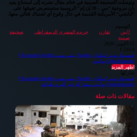
وتوصلت الصحيفة الصينية في ختام مقال نشرته إلى استنتاج يفيد
بأن مروحية “مي – 28 إن إم” الروسية ستستعرض تفوقها على
“أباتشي” الأمريكية القديمة في حال وقوع أي اشتباك قتالي معها.
الوسوم
!!بين
تقارن
جريده المصرى الديمقراطى
صحيفة
صينية
15 أكتوبر، 2020
1٬216
0
فيسبوك
تويتر
لينكدإن
بينتيريست
Odnoklassniki
بوكيت
اظهر المزيد
شاركها
فيسبوك
تويتر
لينكدإن
بينتيريست
Odnoklassniki
بوكيت
مشاركة عبر البريد
طباعة
مقالات ذات صلة