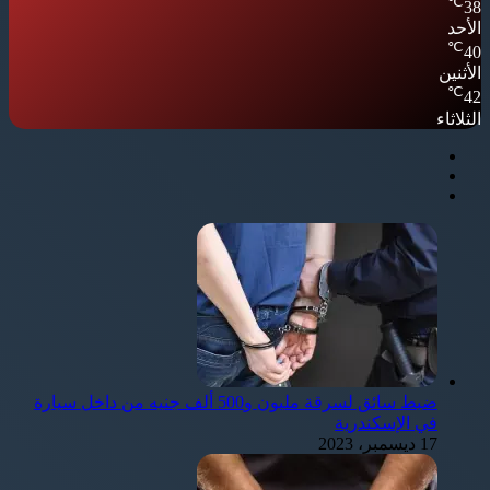
℃
38
الأحد
℃
40
الأثنين
℃
42
الثلاثاء
ضبط سائق لسرقة مليون و500 ألف جنيه من داخل سيارة
في الإسكندرية
17 ديسمبر، 2023