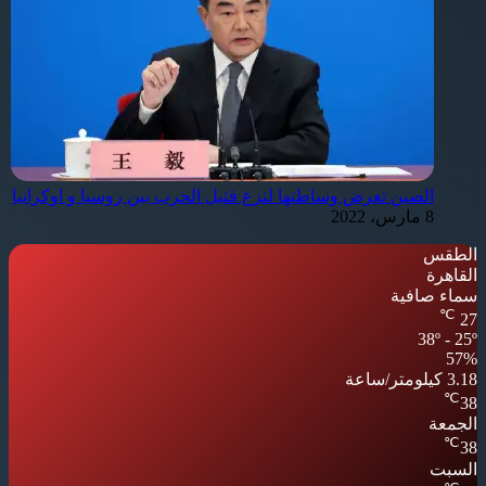
الصين تعرض وساطتها لنزع فتيل الحرب بين روسيا و اوكرانيا
8 مارس، 2022
الطقس
القاهرة
سماء صافية
℃
27
38º - 25º
57%
3.18 كيلومتر/ساعة
℃
38
الجمعة
℃
38
السبت