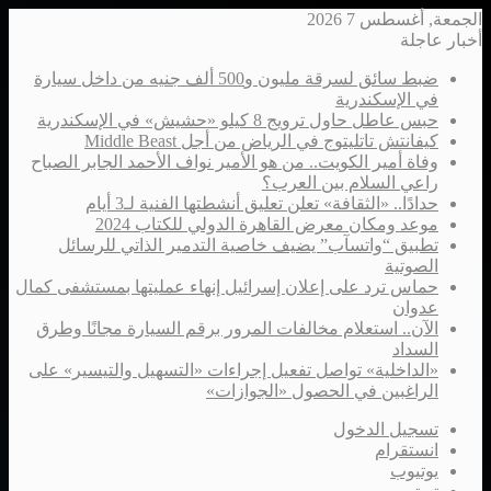
الجمعة, أغسطس 7 2026
أخبار عاجلة
ضبط سائق لسرقة مليون و500 ألف جنيه من داخل سيارة
في الإسكندرية
حبس عاطل حاول ترويج 8 كيلو «حشيش» في الإسكندرية
كيفانتش تاتليتوج في الرياض من أجل Middle Beast
وفاة أمير الكويت.. من هو الأمير نواف الأحمد الجابر الصباح
راعي السلام بين العرب؟
حدادًا.. «الثقافة» تعلن تعليق أنشطتها الفنية لـ3 أيام
موعد ومكان معرض القاهرة الدولي للكتاب 2024
تطبيق “واتسآب” يضيف خاصية التدمير الذاتي للرسائل
الصوتية
حماس ترد على إعلان إسرائيل إنهاء عمليتها بمستشفى كمال
عدوان
الآن.. استعلام مخالفات المرور برقم السيارة مجانًا وطرق
السداد
«الداخلية» تواصل تفعيل إجراءات «التسهيل والتيسير» على
الراغبين في الحصول «الجوازات»
تسجيل الدخول
انستقرام
يوتيوب