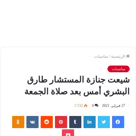
الرئيسية
/
مناسبات
مناسبات
شيعت جنازة المستشار طارق
البشري أمس بعد صلاة الجمعة
27 فبراير، 2021
0
1٬232
فيسبوك
تويتر
لينكدإن
‏Tumblr
بينتيريست
‏Reddit
‏VKontakte
Odnoklassniki
بوكيت