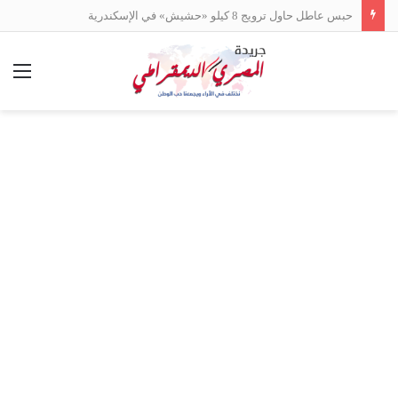
حبس عاطل حاول ترويج 8 كيلو «حشيش» في الإسكندرية
الق