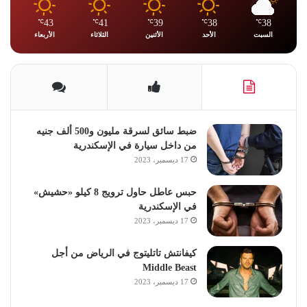
43
41
39
38
38
℃
℃
℃
℃
℃
السبت
الأحد
الأثنين
الثلاثاء
الأربعاء
ضبط سائق لسرقة مليون و500 ألف جنيه
من داخل سيارة في الإسكندرية
17 ديسمبر، 2023
حبس عاطل حاول ترويج 8 كيلو «حشيش»
في الإسكندرية
17 ديسمبر، 2023
كيفانتش تاتليتوج في الرياض من أجل
Middle Beast
17 ديسمبر، 2023