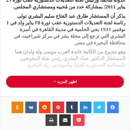
الدولة سابقًا، ورئيس لجنة التعديلات الدستورية عقب ثورة 25
يناير 2011؛ بمشاركة عدد من مُحبيه ومستشاري المجلس.
يذكر أن المستشار طارق عبد الفتاح سليم البشري تولى
رئاسة لجنة التعديلات الدستورية عقب ثورة ٢٥ يناير ولد في 1
نوفمبر 1933 بحي الحلمية في مدينة القاهرة في أسرة
البشري التي ترجع إلى محلة بشر في مركز شبراخيت في
محافظة البحيرة في مصر.
وهو متزوج من الكاتبة عايدة العزب موسى وله ولدان هما
المستشار الدكتور عماد البشري رئيس هيئة المفوضين
بالمحكمة الدستورية العليا، والمهندس زياد البشري.
اظهر المزيد
جريدة المصري الديمقراطي الجديد
فيسبوك
تويتر
لينكدإن
‏Tumblr
بينتيريست
‏Reddit
‏VKontakte
Odnoklassniki
بوكيت
مشاركة عبر البريد
طباعة