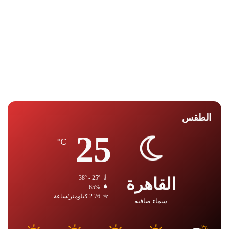
الطقس
25
℃
القاهرة
38º - 25º
65%
2.76 كيلومتر/ساعة
سماء صافية