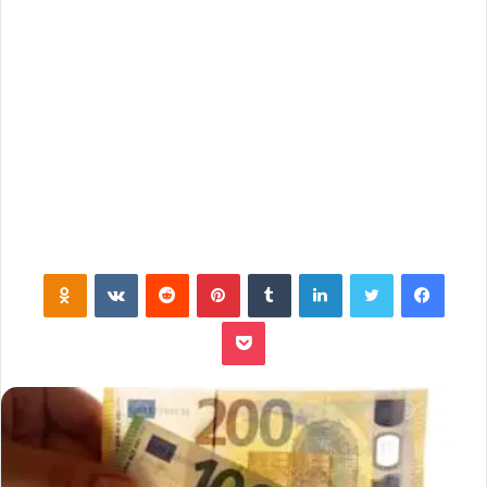
فيسبوك
تويتر
لينكدإن
‏Tumblr
بينتيريست
‏Reddit
‏VKontakte
Odnoklassniki
بوكيت