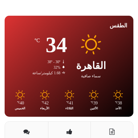
الطقس
34
℃
القاهرة
38º - 30º
32%
1.68 كيلومتر/ساعة
سماء صافية
40
42
41
39
38
℃
℃
℃
℃
℃
الأحد
الأثنين
الثلاثاء
الأربعاء
الخميس