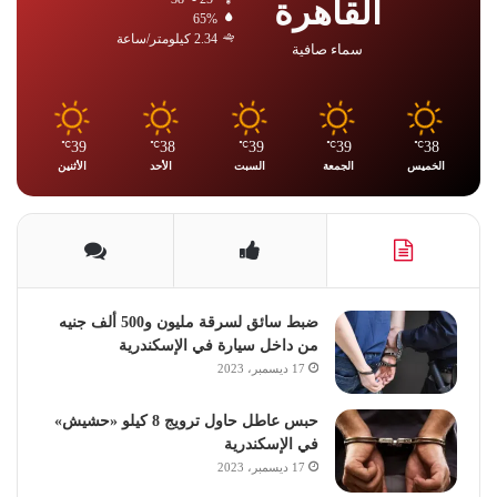
القاهرة
65%
2.34 كيلومتر/ساعة
سماء صافية
39
38
39
39
38
℃
℃
℃
℃
℃
الخميس
الجمعة
السبت
الأحد
الأثنين
ضبط سائق لسرقة مليون و500 ألف جنيه
من داخل سيارة في الإسكندرية
17 ديسمبر، 2023
حبس عاطل حاول ترويج 8 كيلو «حشيش»
في الإسكندرية
17 ديسمبر، 2023