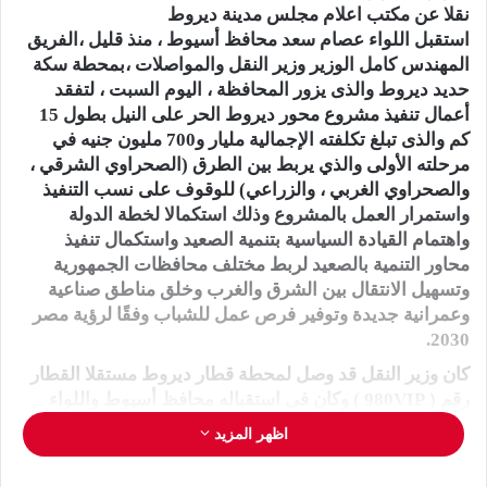
نقلا عن مكتب اعلام مجلس مدينة ديروط
استقبل اللواء عصام سعد محافظ أسيوط ، منذ قليل ،الفريق
المهندس كامل الوزير وزير النقل والمواصلات ،بمحطة سكة
حديد ديروط والذى يزور المحافظة ، اليوم السبت ، لتفقد
أعمال تنفيذ مشروع محور ديروط الحر على النيل بطول 15
كم والذى تبلغ تكلفته الإجمالية مليار و700 مليون جنيه في
مرحلته الأولى والذي يربط بين الطرق (الصحراوي الشرقي ،
والصحراوي الغربي ، والزراعي) للوقوف على نسب التنفيذ
واستمرار العمل بالمشروع وذلك استكمالا لخطة الدولة
واهتمام القيادة السياسية بتنمية الصعيد واستكمال تنفيذ
محاور التنمية بالصعيد لربط مختلف محافظات الجمهورية
وتسهيل الانتقال بين الشرق والغرب وخلق مناطق صناعية
وعمرانية جديدة وتوفير فرص عمل للشباب وفقًا لرؤية مصر
2030.
كان وزير النقل قد وصل لمحطة قطار ديروط مستقلا القطار
رقم ( 980VIP ) وكان فى استقباله محافظ أسيوط واللواء
مهندس شاكر يونس سكرتير عام المحافظة و المهندس نبيل
اظهر المزيد
الطيبى السكرتير العام المساعد واللواء حسام الدين
مصطفى رئيس هيئة الطرق والمهندس محمود نجار رئيس