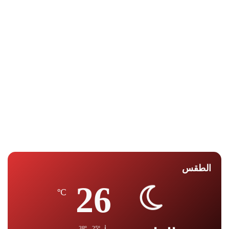
الطقس
26
℃
38º - 25º