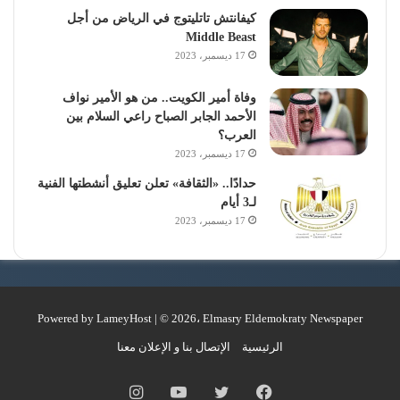
كيفانتش تاتليتوج في الرياض من أجل
Middle Beast
17 ديسمبر، 2023
وفاة أمير الكويت.. من هو الأمير نواف
الأحمد الجابر الصباح راعي السلام بين
العرب؟
17 ديسمبر، 2023
حدادًا.. «الثقافة» تعلن تعليق أنشطتها الفنية
لـ3 أيام
17 ديسمبر، 2023
Powered by
LameyHost
| © 2026، Elmasry Eldemokraty Newspaper
الرئيسية
الإتصال بنا و الإعلان معنا
فيسبوك
تويتر
يوتيوب
انستقرام