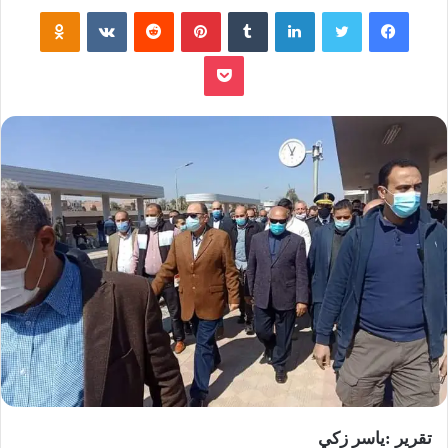
فيسبوك
تويتر
لينكدإن
‏Tumblr
بينتيريست
‏Reddit
‏VKontakte
Odnoklassniki
بوكيت
تقرير :ياسر زكي