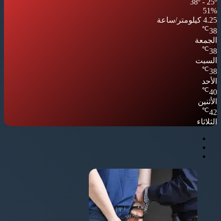
38º - 25º
51%
4.25 كيلومتر/ساعة
℃
38
الجمعة
℃
38
السبت
℃
38
الأحد
℃
40
الأثنين
℃
42
الثلاثاء