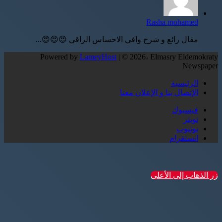
Rasha mohamed
مقال رائع و شرح وافي الاحساس الراقي 😍😍😍...
Powered by
LameyHost
| © 2026، Elmasry Eldemokraty
Newspaper
الرئيسية
الإتصال بنا و الإعلان معنا
فيسبوك
تويتر
يوتيوب
انستقرام
زر الذهاب إلى الأعلى