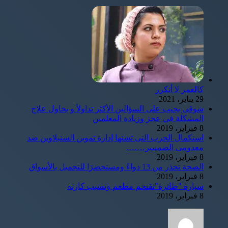
كالعمر لا أتكرر
29 يناير، 2021
شوقى يجيب على السؤالين الأكثر تداولاً و يحاول علاج
المشكلة في عجز وزيادة المعلمين
8 فبراير، 2019
استكمال الحرب التى تشنها إدارة تموين السنبلاوين ضد
معدومى الضمييير…….
8 فبراير، 2019
الصحة تحذر من 13 دواءً ومستحضرًا للتجميل بالأسواق
8 فبراير، 2019
سيارة "طائرة"تقتحم مطعم وتسبب كارثة
8 فبراير، 2019