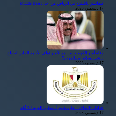
كيفانتش تاتليتوج في الرياض من أجل Middle Beast
17 ديسمبر، 2023
وفاة أمير الكويت.. من هو الأمير نواف الأحمد الجابر الصباح
راعي السلام بين العرب؟
17 ديسمبر، 2023
حدادًا.. «الثقافة» تعلن تعليق أنشطتها الفنية لـ3 أيام
17 ديسمبر، 2023