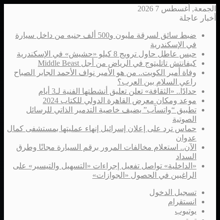
الجمعة, أغسطس 7 2026
أخبار عاجلة
ضبط سائق لسرقة مليون و500 ألف جنيه من داخل سيارة
في الإسكندرية
حبس عاطل حاول ترويج 8 كيلو «حشيش» في الإسكندرية
كيفانتش تاتليتوج في الرياض من أجل Middle Beast
وفاة أمير الكويت.. من هو الأمير نواف الأحمد الجابر الصباح
راعي السلام بين العرب؟
حدادًا.. «الثقافة» تعلن تعليق أنشطتها الفنية لـ3 أيام
موعد ومكان معرض القاهرة الدولي للكتاب 2024
تطبيق “واتسآب” يضيف خاصية التدمير الذاتي للرسائل
الصوتية
حماس ترد على إعلان إسرائيل إنهاء عمليتها بمستشفى كمال
عدوان
الآن.. استعلام مخالفات المرور برقم السيارة مجانًا وطرق
السداد
«الداخلية» تواصل تفعيل إجراءات «التسهيل والتيسير» على
الراغبين في الحصول «الجوازات»
تسجيل الدخول
انستقرام
يوتيوب