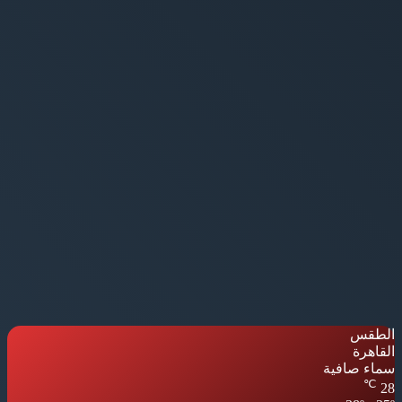
الطقس
القاهرة
سماء صافية
℃
28