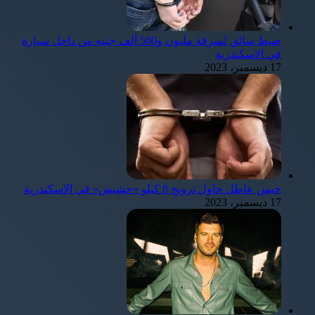
ضبط سائق لسرقة مليون و500 ألف جنيه من داخل سيارة
في الإسكندرية
17 ديسمبر، 2023
حبس عاطل حاول ترويج 8 كيلو «حشيش» في الإسكندرية
17 ديسمبر، 2023