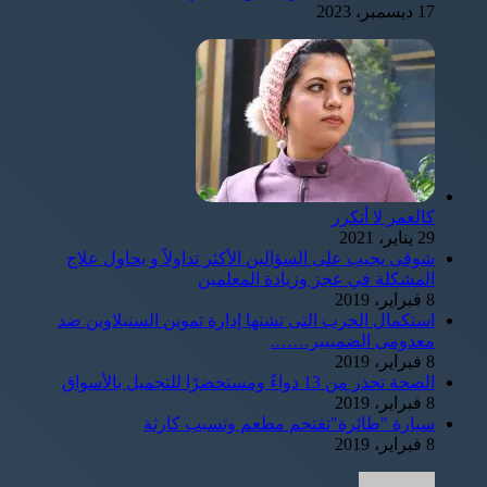
17 ديسمبر، 2023
كالعمر لا أتكرر
29 يناير، 2021
شوقى يجيب على السؤالين الأكثر تداولاً و يحاول علاج
المشكلة في عجز وزيادة المعلمين
8 فبراير، 2019
استكمال الحرب التى تشنها إدارة تموين السنبلاوين ضد
معدومى الضمييير…….
8 فبراير، 2019
الصحة تحذر من 13 دواءً ومستحضرًا للتجميل بالأسواق
8 فبراير، 2019
سيارة "طائرة"تقتحم مطعم وتسبب كارثة
8 فبراير، 2019