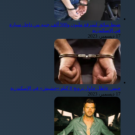
ضبط سائق لسرقة مليون و500 ألف جنيه من داخل سيارة
في الإسكندرية
17 ديسمبر، 2023
حبس عاطل حاول ترويج 8 كيلو «حشيش» في الإسكندرية
17 ديسمبر، 2023