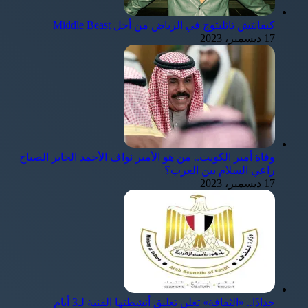
كيفانتش تاتليتوج في الرياض من أجل Middle Beast
17 ديسمبر، 2023
وفاة أمير الكويت.. من هو الأمير نواف الأحمد الجابر الصباح
راعي السلام بين العرب؟
17 ديسمبر، 2023
حدادًا.. «الثقافة» تعلن تعليق أنشطتها الفنية لـ3 أيام