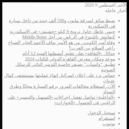
الأحد, أغسطس 9 2026
أخبار عاجلة
ضبط سائق لسرقة مليون و500 ألف جنيه من داخل سيارة
في الإسكندرية
حبس عاطل حاول ترويج 8 كيلو «حشيش» في الإسكندرية
كيفانتش تاتليتوج في الرياض من أجل Middle Beast
وفاة أمير الكويت.. من هو الأمير نواف الأحمد الجابر الصباح
راعي السلام بين العرب؟
حدادًا.. «الثقافة» تعلن تعليق أنشطتها الفنية لـ3 أيام
موعد ومكان معرض القاهرة الدولي للكتاب 2024
تطبيق “واتسآب” يضيف خاصية التدمير الذاتي للرسائل
الصوتية
حماس ترد على إعلان إسرائيل إنهاء عمليتها بمستشفى كمال
عدوان
الآن.. استعلام مخالفات المرور برقم السيارة مجانًا وطرق
السداد
«الداخلية» تواصل تفعيل إجراءات «التسهيل والتيسير» على
الراغبين في الحصول «الجوازات»
تسجيل الدخول
انستقرام
يوتيوب