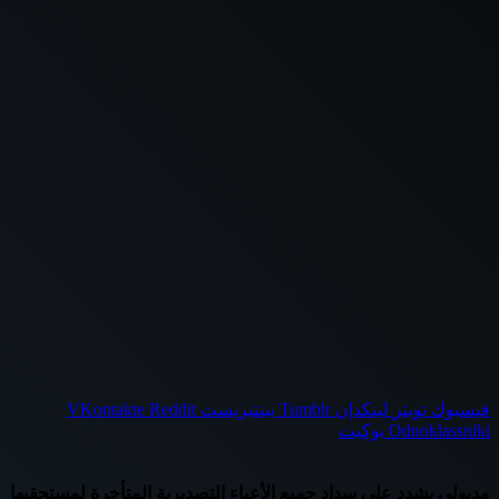
فيسبوك
تويتر
لينكدإن
بينتيريست
Odnoklassniki
بوكيت
مدبولى يشدد على سداد جميع الأعباء التصديرية المتأخرة لمستحقيها