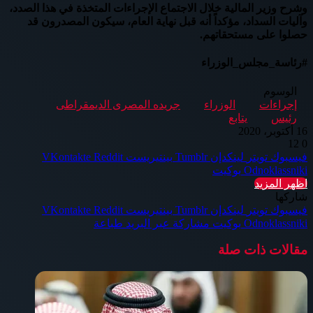
وشرح وزير المالية خلال الاجتماع الإجراءات المتخذة في هذا الصدد،
وآليات السداد، مؤكداً أنه قبل نهاية العام، سيكون المصدرون قد
حصلوا على مستحقاتهم.
#رئاسة_مجلس_الوزراء
الوسوم
إجراءات
الوزراء
جريده المصرى الديمقراطى
رئيس
يتابع
16 أكتوبر، 2020
12
0
فيسبوك
تويتر
لينكدإن
بينتيريست
Odnoklassniki
بوكيت
اظهر المزيد
شاركها
فيسبوك
تويتر
لينكدإن
بينتيريست
Odnoklassniki
بوكيت
مشاركة عبر البريد
طباعة
مقالات ذات صلة