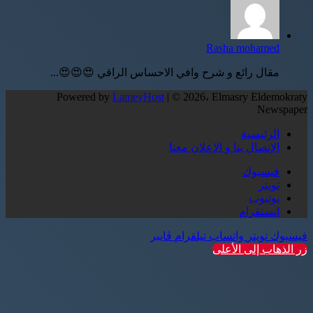
Rasha mohamed
مقال رائع و شرح وافي الاحساس الراقي 😍😍😍...
Powered by
LameyHost
| © 2026، Elmasry Eldemokraty
Newspaper
الرئيسية
الإتصال بنا و الإعلان معنا
فيسبوك
تويتر
يوتيوب
انستقرام
فيسبوك
تويتر
واتساب
تيلقرام
ڤايبر
زر الذهاب إلى الأعلى