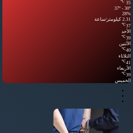
℃
35
37º - 30º
28%
2.31 كيلومتر/ساعة
℃
37
الأحد
℃
39
الأثنين
℃
40
الثلاثاء
℃
41
الأربعاء
℃
39
الخميس