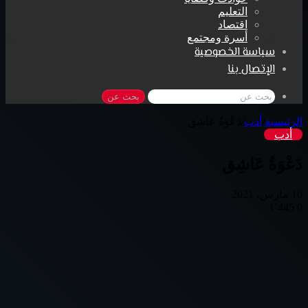
التعليم
اقتصاد
أسرة ومجتمع
سياسة الخصوصية
الإتصال بنا
بحث عن
الرئيسية
/
أدب
/
دَعْوَةُ عَاشِق
أدب
دَعْوَةُ عَاشِق
10 مارس، 2021
1٬445
0