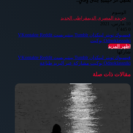
يَقْتَفِي أَثَرَ حَبِيبَتِهِ عِنَاقَ وِفَاقٍ..
الوسوم
جريده المصرى الديمقراطى الجديد
10 مارس، 2021
1٬445
0
فيسبوك
تويتر
لينكدإن
بينتيريست
Odnoklassniki
بوكيت
اظهر المزيد
شاركها
فيسبوك
تويتر
لينكدإن
بينتيريست
Odnoklassniki
بوكيت
مشاركة عبر البريد
طباعة
مقالات ذات صلة