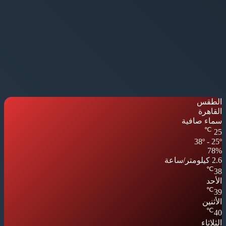
الطقس
القاهرة
سماء صافية
℃
25
38º - 25º
78%
2.6 كيلومتر/ساعة
℃
38
الأحد
℃
39
الأثنين
℃
40
الثلاثاء