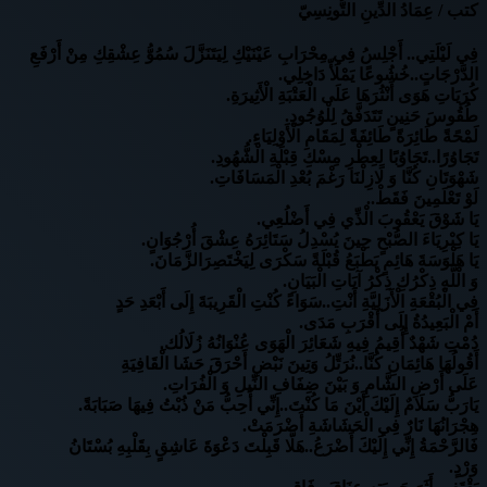
كتب / عِمَادُ الدِّينِ التُّونِسِيّ
فِي لَيْلَتِي.. أَجْلِسُ فِي مِحْرَابِ عَيْنَيْكِ لِيَتَنَزَّلَ سُمُوُّ عِشْقِكِ مِنْ أَرْفَعِ
الدَّرْجَاتٍ..خُشُوعًا يَمْلَأّ دَاخِلِي.
كُرَيَاتِ هَوَى أَنْثُرَهَا عَلَى الْعَتْبَةِ الْأَثِيرَةِ.
طُقُوسَ حَنِينٍ تَتَدَفَّقُ لِلْوُجُودِ.
لَمْحًةً طَائِرَةً طَائِفَةً لِمَقَامِ الْأَوْلِيَاءِ.
تَجَاوُرًا..تَجَاوُبًا لِعِطْرِ مِسْكِ قِبْلَةِ الْشُّهُودِ.
شَهْوَتَانِ كُنَّا وَ لَازِلْنَا رَغْمَ بُعْدِ الْمَسَافَاتِ.
لَوْ تَعْلَمِينَ فَقَطْ..
يَا شَوْقَ يَعْقُوبَ الْذِّي فِي أَضْلُعِي.
يَا كِبْرِيَاءَ الصُّبْحٍ حِينَ يُسْدِلُ سَتَائِرَهُ عِشْقَ أُرْجُوَانٍ.
يَا هَلْوَسَةَ هَائِمٍ يَطْبَعُ قُبْلَةً سَكْرَى لِيَخْتَصِرَالزَّمَانَ.
وَ الْلَّهِ ذِكْرُكِ ذِكْرُ آيَاتِ الْبَيَانِ.
فِي الْبُقْعَةِ الْأَزَلِيَّةِ أَنْتِ..سَوَاءً كُنْتِ الْقَرِيبَةَ إِلَى أَبْعَدِ حَدٍ
أَمْ الْبَعِيدُةُ إِلَى أَقْرَبِ مَدَى.
دُمْتِ شَهْدٌ أُقِيمُ فِيهِ شَعَائِرَ الْهَوَى عُنْوَانُهُ زُلَالُك.ِ
أَقُولُهَا هَائِمَانِ كُنَّا..نُرَتِّلُ وَتِينَ نَبْضِ أَحْرَقَ حَشَا الْقَافِيَةِ
عَلَى أَرْضِ الشَّامِ وَ بَيْنَ ضِفَافِ النِّيلِ وَ الْفُرَاتِ.
يَارَبُّ سَلَامٌ إِلَيْكَ أَيْنَ مَا كُنْتَ..إِنِّي أُحِبُّ مَنْ ذُبْتُ فِيهَا صَبَابَةً.
هِجْرَانُهَا نَارٌ فِي الْحَشَاشَةِ أَضْرَمَتْ.
فَالرَّحْمَةُ إِنِّي إِلَيْكَ أَضْرَعُ..هَلَّا قَبِلْتَ دَعْوَةَ عَاشِقٍ بِقَلْبِهِ بُسْتَانُ
وَرْدٍ.