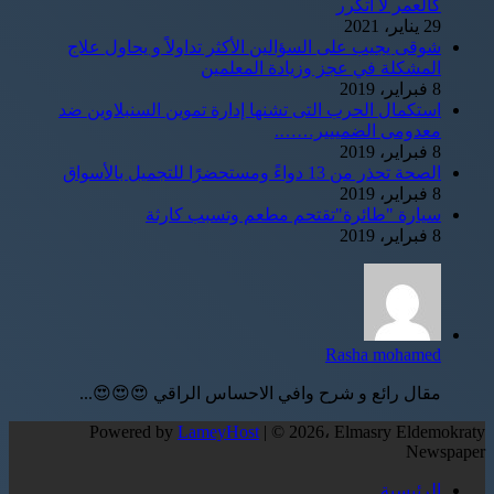
كالعمر لا أتكرر
29 يناير، 2021
شوقى يجيب على السؤالين الأكثر تداولاً و يحاول علاج
المشكلة في عجز وزيادة المعلمين
8 فبراير، 2019
استكمال الحرب التى تشنها إدارة تموين السنبلاوين ضد
معدومى الضمييير…….
8 فبراير، 2019
الصحة تحذر من 13 دواءً ومستحضرًا للتجميل بالأسواق
8 فبراير، 2019
سيارة "طائرة"تقتحم مطعم وتسبب كارثة
8 فبراير، 2019
Rasha mohamed
مقال رائع و شرح وافي الاحساس الراقي 😍😍😍...
Powered by
LameyHost
| © 2026، Elmasry Eldemokraty
Newspaper
الرئيسية