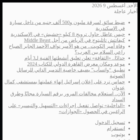
الأحد, أغسطس 9 2026
أخبار عاجلة
ضبط سائق لسرقة مليون و500 ألف جنيه من داخل سيارة
في الإسكندرية
حبس عاطل حاول ترويج 8 كيلو «حشيش» في الإسكندرية
كيفانتش تاتليتوج في الرياض من أجل Middle Beast
وفاة أمير الكويت.. من هو الأمير نواف الأحمد الجابر الصباح
راعي السلام بين العرب؟
حدادًا.. «الثقافة» تعلن تعليق أنشطتها الفنية لـ3 أيام
موعد ومكان معرض القاهرة الدولي للكتاب 2024
تطبيق “واتسآب” يضيف خاصية التدمير الذاتي للرسائل
الصوتية
حماس ترد على إعلان إسرائيل إنهاء عمليتها بمستشفى كمال
عدوان
الآن.. استعلام مخالفات المرور برقم السيارة مجانًا وطرق
السداد
«الداخلية» تواصل تفعيل إجراءات «التسهيل والتيسير» على
الراغبين في الحصول «الجوازات»
تسجيل الدخول
انستقرام
يوتيوب