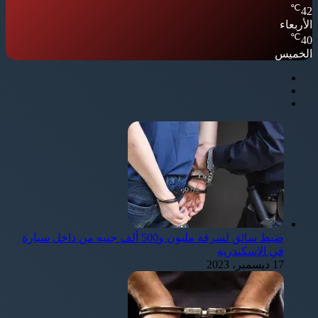
℃
42
الأربعاء
℃
40
الخميس
ضبط سائق لسرقة مليون و500 ألف جنيه من داخل سيارة
في الإسكندرية
17 ديسمبر، 2023