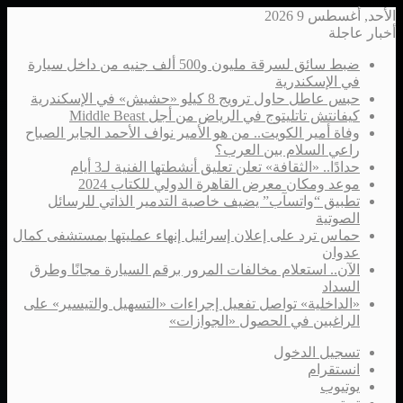
الأحد, أغسطس 9 2026
أخبار عاجلة
ضبط سائق لسرقة مليون و500 ألف جنيه من داخل سيارة
في الإسكندرية
حبس عاطل حاول ترويج 8 كيلو «حشيش» في الإسكندرية
كيفانتش تاتليتوج في الرياض من أجل Middle Beast
وفاة أمير الكويت.. من هو الأمير نواف الأحمد الجابر الصباح
راعي السلام بين العرب؟
حدادًا.. «الثقافة» تعلن تعليق أنشطتها الفنية لـ3 أيام
موعد ومكان معرض القاهرة الدولي للكتاب 2024
تطبيق “واتسآب” يضيف خاصية التدمير الذاتي للرسائل
الصوتية
حماس ترد على إعلان إسرائيل إنهاء عمليتها بمستشفى كمال
عدوان
الآن.. استعلام مخالفات المرور برقم السيارة مجانًا وطرق
السداد
«الداخلية» تواصل تفعيل إجراءات «التسهيل والتيسير» على
الراغبين في الحصول «الجوازات»
تسجيل الدخول
انستقرام
يوتيوب