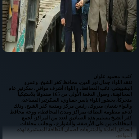
كتب: محمود علوان
تفقد اللواء جمال نور الدين، محافظ كفر الشيخ، وعمرو
البشبيشى، نائب المحافظ، و اللواء أشرف موافى، سكرتير عام
المحافظة، وصول الدفعة الأولى من 165 صندوقاً بلاستيكياً
متحركاً، بحضور اللواء ياسر حفناوي، السكرتير المساعد،
واللواء شعبان مبروك، رئيس مركز ومدينة كفر الشيخ، وذلك
لدعم منظومة النظافة بمراكز ومدن المحافظة، ووجه محافظ
كفر الشيخ بتسليم هذه الصناديق لعدد من المراكز، لجمع
المخلفات من على الأرصفة، والشوارع ، وبجانب مخلفات
الحدائق العامة والمتنزهات لضمان النظافة المستمرة لهذه
المواقع.