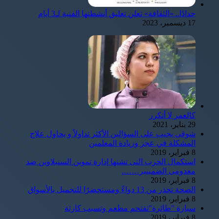
حدادًا.. «الثقافة» تعلن تعليق أنشطتها الفنية لـ3 أيام
17 ديسمبر، 2023
كالعمر لا أتكرر
29 يناير، 2021
شوقى يجيب على السؤالين الأكثر تداولاً و يحاول علاج
المشكلة في عجز وزيادة المعلمين
8 فبراير، 2019
استكمال الحرب التى تشنها إدارة تموين السنبلاوين ضد
معدومى الضمييير…….
8 فبراير، 2019
الصحة تحذر من 13 دواءً ومستحضرًا للتجميل بالأسواق
8 فبراير، 2019
سيارة "طائرة"تقتحم مطعم وتسبب كارثة
8 فبراير، 2019