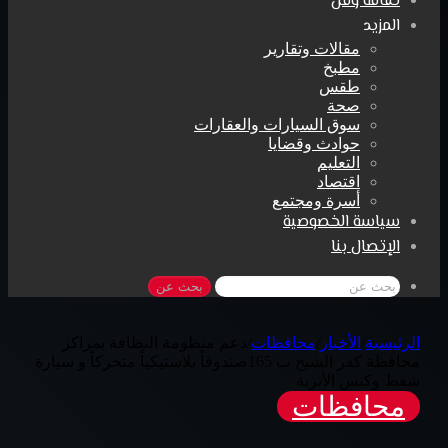
ثقافة وفن
المزيد
مقالات وتقارير
مطبخ
طقس
صحة
سوق السيارات والعقارات
حوادث وقضايا
التعليم
اقتصاد
أسرة ومجتمع
سياسة الخصوصية
الإتصال بنا
بحث عن
الرئيسية
/
الأخبار
/
محافظات
/
دعم منظومة النظافة بمراكز
محافظة كفر الشيخ ب 165صندوقاً بلاستيكياً متحركاً و سيارة
شفط وكنس الأتربة
محافظات