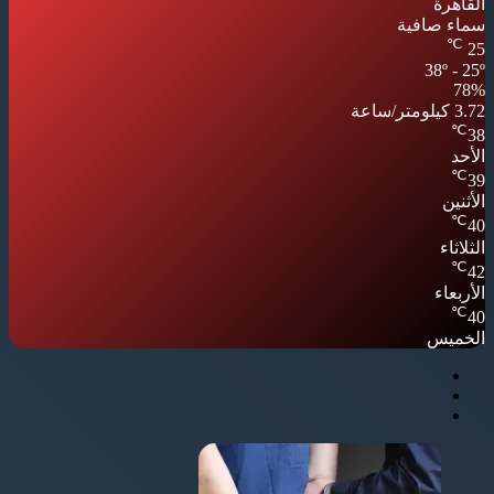
القاهرة
سماء صافية
℃
25
38º - 25º
78%
3.72 كيلومتر/ساعة
℃
38
الأحد
℃
39
الأثنين
℃
40
الثلاثاء
℃
42
الأربعاء
℃
40
الخميس