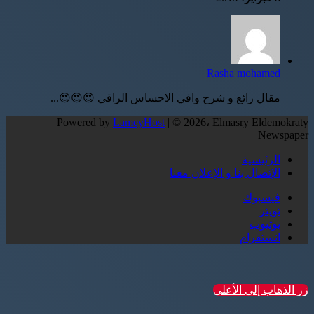
Rasha mohamed
مقال رائع و شرح وافي الاحساس الراقي 😍😍😍...
Powered by
LameyHost
| © 2026، Elmasry Eldemokraty
Newspaper
الرئيسية
الإتصال بنا و الإعلان معنا
فيسبوك
تويتر
يوتيوب
انستقرام
زر الذهاب إلى الأعلى