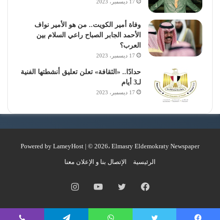
17 ديسمبر، 2023
وفاة أمير الكويت.. من هو الأمير نواف
جريدة المصري الديمقراطي الجديد
الأحمد الجابر الصباح راعي السلام بين
العرب؟
17 ديسمبر، 2023
حدادًا.. «الثقافة» تعلن تعليق أنشطتها الفنية
لـ3 أيام
17 ديسمبر، 2023
Powered by
LameyHost
| © 2026، Elmasry Eldemokraty Newspaper
الرئيسية
الإتصال بنا و الإعلان معنا
فيسبوك
تويتر
يوتيوب
انستقرام