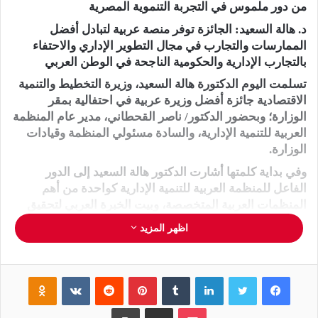
من دور ملموس في التجربة التنموية المصرية
د. هالة السعيد: الجائزة توفر منصة عربية لتبادل أفضل
الممارسات والتجارب في مجال التطوير الإداري والاحتفاء
بالتجارب الإدارية والحكومية الناجحة في الوطن العربي
تسلمت اليوم الدكتورة هالة السعيد، وزيرة التخطيط والتنمية
الاقتصادية جائزة أفضل وزيرة عربية في احتفالية بمقر
الوزارة؛ وبحضور الدكتور/ ناصر القحطاني، مدير عام المنظمة
العربية للتنمية الإدارية، والسادة مسئولي المنظمة وقيادات
الوزارة.
وفي بداية كلمتها أشارت الدكتور هالة السعيد إلى الدور
الفاعل للمنظمة العربية للتنمية الإدارية كواحدة من أهم
المنظمات العربية المتخصصة، وبيت الخبرة العربي لتحقيق
التنمية الإدارية في الدول العربية، موجهة الشكر إلى المنظمة،
اظهر المزيد
وجامعة الدول العربية، ودولة الإمارات العربية على هذا التقدير
وهذه الجائزة.
وأكدت السعيد أن الجائزة تقدير وتكريم للدولة المصرية بكل
فيسبوك
تويتر
لينكدإن
‏Tumblr
بينتيريست
‏Reddit
‏VKontakte
Odnoklassniki
مؤسساتها، فهى نتاج عمل وجهد جماعي للحكومة المصرية،
كما أن التكريم يعد تكريمًا للمرأة المصرية وتتويجًا لما تقوم به
بوكيت
مشاركة عبر البريد
طباعة