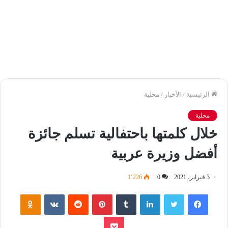
الرئيسية
/
الأخبار
/
محلية
محلية
خلال كلمتها باحتفالية تسلم جائزة
أفضل وزيرة عربية
3 فبراير، 2021
0
1٬226
فيسبوك
تويتر
لينكدإن
‏Tumblr
بينتيريست
‏Reddit
‏VKontakte
Odnoklassniki
بوكيت