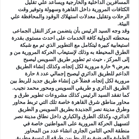
المسافرين الداخلية والخارجية ويساعد علي تقليل
الكثافات المرورية داخل القاهرة وسهولة وتوفير وقت
الرحلات وتقليل معدلات استهلاك الوقود والمحافظة علي
البيئة.
وقد وجه السيد الرئيس بأن يتضمن مركز النقل الجماعى
بمحطته الدولية كافة الخدمات على احدث مستوى بقدرة
استيعابية كبيرة ليتكامل مع التطوير الذي تم مع شبكة
الطرق المحيطة به وذلك لإستيعاب الحركة المرورية من و
إلى المركز ، حيث تم تطوير طريق السويس ليصبح
بعرض ٩ حارة مرورية لكل إتجاه، وكذلك إنشاء الطريق
الداعم للطريق الدائري ليصبح إجمالي عدد ۸ حارة
مرورية لكل إتجاه، فضلاً عن إنشاء طريق جديد للربط بين
الطريق الدائري و طريقي السويس ومحور محمد نجيب.
كما تفقد السيد الرئيس كذلك مشروعات تطوير طرق و
محاور مناطق شرق القاهرة خاصة تلك التي تربط محاور
وطرق مدينة نصر الجديدة بطريق السويس و الطريق
الدائري، وكذلك الطرق والكباري داخل نطاق مدينة نصر
لتسهيل الحركة المرورية على المواطنين خاصة في
منطقة الحي الثامن الجارى انشاء عدد من المحاور
الطولية والعرضية به للربط بين طرقه الرئيسية وطريق