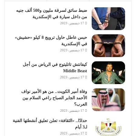
ضبط سائق لسرقة مليون و500 ألف جنيه
من داخل سيارة في الإسكندرية
17 ديسمبر، 2023
حبس عاطل حاول ترويج 8 كيلو «حشيش»
في الإسكندرية
17 ديسمبر، 2023
كيفانتش تاتليتوج في الرياض من أجل
Middle Beast
17 ديسمبر، 2023
وفاة أمير الكويت.. من هو الأمير نواف
الأحمد الجابر الصباح راعي السلام بين
العرب؟
17 ديسمبر، 2023
حدادًا.. «الثقافة» تعلن تعليق أنشطتها الفنية
لـ3 أيام
17 ديسمبر، 2023