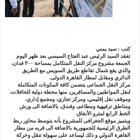
n
e
i
k
i
كتب : سيد يمني
تفقد السيد الرئيس عبد الفتاح السيسي بعد ظهر اليوم
الجمعة مشروع مركز النقل المتكامل بمساحة ٣٠٠ فدان،
والذي يقع شمال تقاطع طريق السويس مع الطريق
الدائري ومقابل لمطار القاهرة الدولى.
مركز النقل الجماعى يتضمن كافة المكونات المتكاملة
لنقل المواطنين والمسافرين، منها محطة دولية للحافلات،
وموقف نقل إقليمي، ومركز تجاري، ومجمع إداري،
ومناطق ترفيهية ومطاعم، وفندق، بالاضافة الى ورش
الخط الرابع لمترو الأنفاق.
ويتميز موقع الجغرافى للمشروع بأنه يتوسط محاور ربط
الطرق الرئيسية للجمهورية بالاضافة الى قربه من مطار
القاهرة الدولي و ذلك ليساعد على سهولة تنقل وحركة