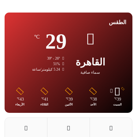
الطقس
29
℃
القاهرة
39º - 26º
51%
5.24 كيلومتر/ساعة
سماء صافية
43
41
39
38
39
℃
℃
℃
℃
℃
السبت
الأحد
الأثنين
الثلاثاء
الأربعاء