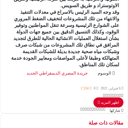
الاوتوستراد و طريق السويس.
وقد وجه السيد الرئيس بالاسراع في معدلات التنفيذ
والانتهاء من تلك المشروعات لتخفيف الضغط المروري
على الشوارع الرئيسية وسرعة تنقل المواطنين وتوفير
الوقود، وكذلك التنسيق الدقيق بين جميع جهات الدولة
بشأن استغلال العمليات الانشائية الحالية للطرق لتجديد
المرافق في نطاق تلك المشروعات من شبكات صرف
وشبكات مياه صحية جديدة بديلة للشبكات القديمة
المتهالكة وطبقا لأعلى المواصفات ومعايير الجودة خدمة
لسكان تلك المناطق.
الوسوم
جريدة المصري الديمقراطي الجديد
6 فبراير، 2021
0
1٬224
ت
ل
ب
ب
ف
O
اظهر المزيد
ي
ي
ي
و
d
و
T
R
V
ي
ن
ن
e
ك
u
n
K
س
شاركها
ت
ل
ب
ب
ف
م
O
ط
ب
ت
ت
ي
ك
d
o
o
m
ي
ي
ي
ب
و
d
و
T
R
V
ش
ي
و
ر
د
b
d
n
k
ت
مقالات ذات صلة
ي
ن
ن
ا
ا
e
ك
u
n
K
س
إ
l
i
t
l
ر
ك