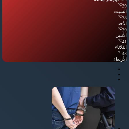
℃
39
السبت
℃
38
الأحد
℃
39
الأثنين
℃
41
الثلاثاء
℃
43
الأربعاء