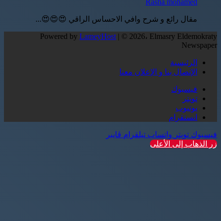
Rasha mohamed
مقال رائع و شرح وافي الاحساس الراقي 😍😍😍...
Powered by
LameyHost
| © 2026، Elmasry Eldemokraty
Newspaper
الرئيسية
الإتصال بنا و الإعلان معنا
فيسبوك
تويتر
يوتيوب
انستقرام
فيسبوك
تويتر
واتساب
تيلقرام
ڤايبر
زر الذهاب إلى الأعلى