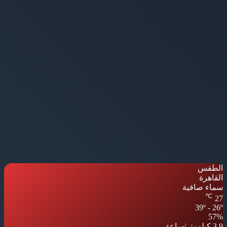
الطقس
القاهرة
سماء صافية
℃
27
39º - 26º
57%
3.9 كيلومتر/ساعة