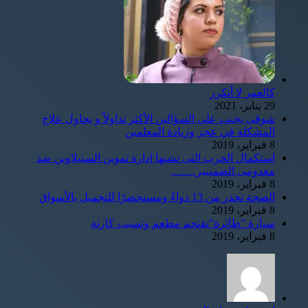
كالعمر لا أتكرر
29 يناير، 2021
شوقى يجيب على السؤالين الأكثر تداولاً و يحاول علاج
المشكلة في عجز وزيادة المعلمين
8 فبراير، 2019
استكمال الحرب التى تشنها إدارة تموين السنبلاوين ضد
معدومى الضمييير…….
8 فبراير، 2019
الصحة تحذر من 13 دواءً ومستحضرًا للتجميل بالأسواق
8 فبراير، 2019
سيارة "طائرة"تقتحم مطعم وتسبب كارثة
8 فبراير، 2019