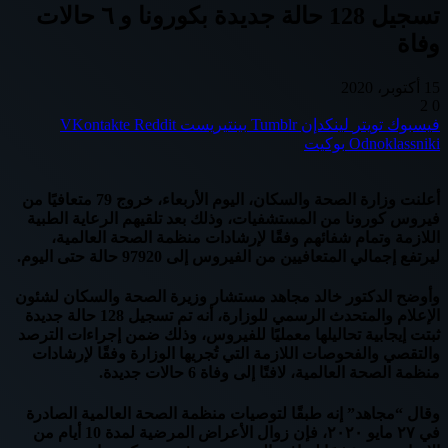
تسجيل 128 حالة جديدة بكورونا و ٦ حالات
وفاة
15 أكتوبر، 2020
2
0
فيسبوك
تويتر
لينكدإن
بينتيريست
Odnoklassniki
بوكيت
أعلنت وزارة الصحة والسكان، اليوم الأربعاء، خروج 79 متعافيًا من
فيروس كورونا من المستشفيات، وذلك بعد تلقيهم الرعاية الطبية
اللازمة وتمام شفائهم وفقًا لإرشادات منظمة الصحة العالمية،
ليرتفع إجمالي المتعافيين من الفيروس إلى 97920 حالة حتى اليوم.
وأوضح الدكتور خالد مجاهد مستشار وزيرة الصحة والسكان لشئون
الإعلام والمتحدث الرسمي للوزارة، أنه تم تسجيل 128 حالة جديدة
ثبتت إيجابية تحاليلها معمليًا للفيروس، وذلك ضمن إجراءات الترصد
والتقصي والفحوصات اللازمة التي تُجريها الوزارة وفقًا لإرشادات
منظمة الصحة العالمية، لافتًا إلى وفاة 6 حالات جديدة.
وقال “مجاهد” إنه طبقًا لتوصيات منظمة الصحة العالمية الصادرة
في ٢٧ مايو ٢٠٢٠، فإن زوال الأعراض المرضية لمدة 10 أيام من