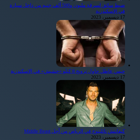
ضبط سائق لسرقة مليون و500 ألف جنيه من داخل سيارة
في الإسكندرية
17 ديسمبر، 2023
حبس عاطل حاول ترويج 8 كيلو «حشيش» في الإسكندرية
17 ديسمبر، 2023
كيفانتش تاتليتوج في الرياض من أجل Middle Beast
17 ديسمبر، 2023