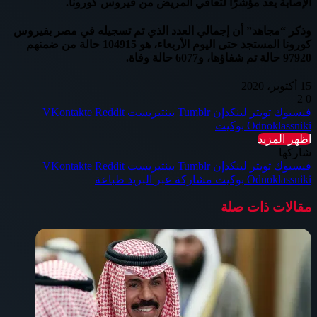
الإصابة يعد مؤشرًا لتعافي المريض من فيروس كورونا.
وذكر “مجاهد” أن إجمالي العدد الذي تم تسجيله في مصر بفيروس
كورونا المستجد حتى اليوم الأربعاء، هو 104915 حالة من ضمنهم
97920 حالة تم شفاؤها، و6077 حالة وفاة.
15 أكتوبر، 2020
2
0
فيسبوك
تويتر
لينكدإن
بينتيريست
Odnoklassniki
بوكيت
اظهر المزيد
شاركها
فيسبوك
تويتر
لينكدإن
بينتيريست
Odnoklassniki
بوكيت
مشاركة عبر البريد
طباعة
مقالات ذات صلة