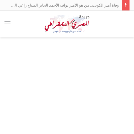
وفاة أمير الكويت.. من هو الأمير نواف الأحمد الجابر الصباح راعي السلام بين العرب؟
الق