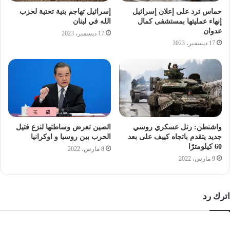
سابقة لم يتوقعها اقرب المقىبين لترامب ليهتز عرش
حماس ترد على إعلان إسرائيل
إسرائيل تهاجم بنية تحتية لحزب
الماسونية وبدأ تساقط الاوراق في امريكا لتعلن مصر امها
إنهاء عمليتها بمستشفى كمال
الله في لبنان
عدوان
دولة ذات سيادة ولن تكسر مهما طال الزمن
17 ديسمبر، 2023
17 ديسمبر، 2023
ترامب
جريده المصرى الديمقراطى
سرية
مراسلات
يكشف
واشنطن: رتل عسكري روسي
الصين تعرض وساطتها لنزع فتيل
جديد يتقدم باتجاه كييف على بعد
الحرب بين روسيا و اوكرانيا
60 كيلومترًا
8 مارس، 2022
9 مارس، 2022
اترك رد