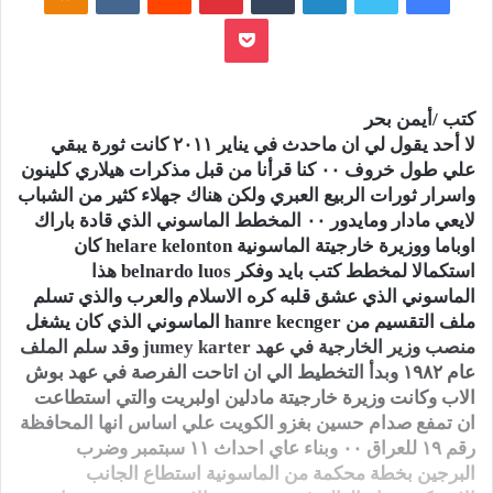
بوكيت
كتب /أيمن بحر
لا أحد يقول لي ان ماحدث في يناير ٢٠١١ كانت ثورة يبقي
علي طول خروف ٠٠ كنا قرأنا من قبل مذكرات هيلاري كلينون
واسرار ثورات الربيع العبري ولكن هناك جهلاء كثير من الشباب
لايعي مادار ومايدور ٠٠ المخطط الماسوني الذي قادة باراك
اوباما ووزيرة خارجيتة الماسونية helare kelonton كان
استكمالا لمخطط كتب بايد وفكر belnardo luos هذا
الماسوني الذي عشق قلبه كره الاسلام والعرب والذي تسلم
ملف التقسيم من hanre kecnger الماسوني الذي كان يشغل
منصب وزير الخارجية في عهد jumey karter وقد سلم الملف
عام ١٩٨٢ وبدأ التخطيط الي ان اتاحت الفرصة في عهد بوش
الاب وكانت وزيرة خارجيتة مادلين اولبريت والتي استطاعت
ان تمفع صدام حسين بغزو الكويت علي اساس انها المحافظة
رقم ١٩ للعراق ٠٠ وبناء عاي احداث ١١ سبتمبر وضرب
البرجين بخطة محكمة من الماسونية استطاع الجانب