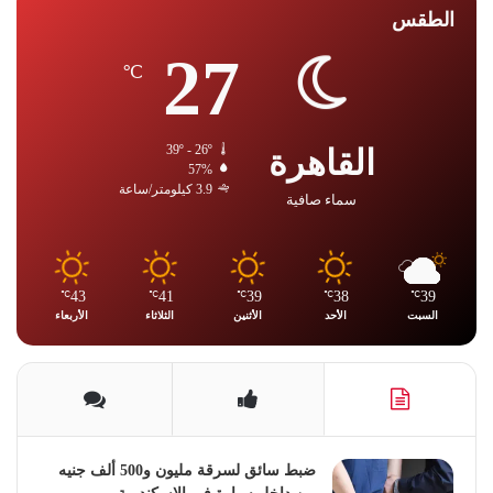
الطقس
27
℃
القاهرة
39º - 26º
57%
3.9 كيلومتر/ساعة
سماء صافية
43
41
39
38
39
℃
℃
℃
℃
℃
السبت
الأحد
الأثنين
الثلاثاء
الأربعاء
ضبط سائق لسرقة مليون و500 ألف جنيه