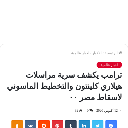
الرئيسية
/
الأخبار
/
اخبار عالمية
اخبار عالمية
ترامب يكشف سرية مراسلات
هيلاري كلينتون والتخطيط الماسوني
لاسقاط مصر ٠٠
12 أكتوبر، 2020
0
32
فيسبوك
تويتر
لينكدإن
‏Tumblr
بينتيريست
‏Reddit
‏VKontakte
Odnoklassniki