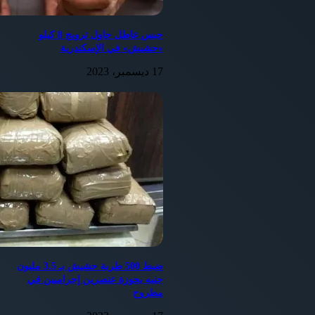
مجهولة المصدر.وتم ضبط كمية من السجائر مجهولة المصدر
وبدون فواتير.، ضبط سكر تمويني مدعم مخصص للبطاقات
التموينية بمحل بقالة بغرض بيعه بالسوق السوداء .
حبس عاطل حاول ترويج 8 كيلو
تم تحرير عدد اثنى عشر محضرا جنح أمن دولة طوارئ وجارى
«حشيش» في الإسكندرية
العرض على النيابة العامة .
17 ديسمبر، 2023
جريدة المصري الديمقراطى الجديد
ضبط 500 طربة حشيش بـ 3.5 مليون
جنيه بحوزة عنصرين إجراميين في
مطروح