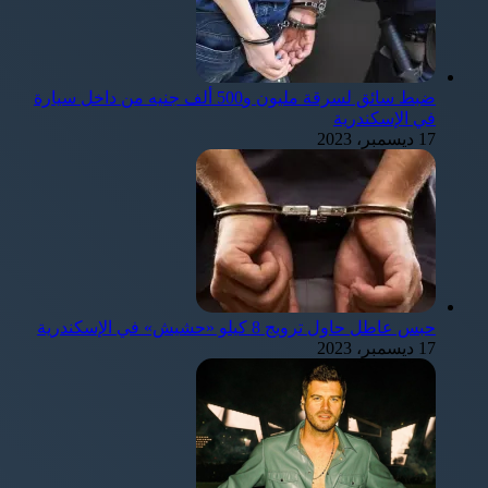
ضبط سائق لسرقة مليون و500 ألف جنيه من داخل سيارة
في الإسكندرية
17 ديسمبر، 2023
حبس عاطل حاول ترويج 8 كيلو «حشيش» في الإسكندرية
17 ديسمبر، 2023