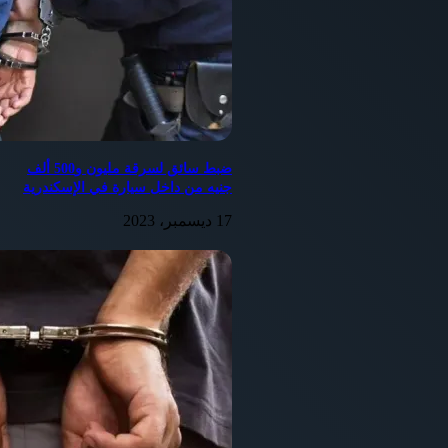
ضبط سائق لسرقة مليون و500 ألف
تقرير:ياسر زكي
جنيه من داخل سيارة في الإسكندرية
تنفيذا لتوجيهات اللواء عصام سعد محافظ أسيوط لضبط
الاسواق وجودة السلع الغذائية وعدم التلاعب بأسعار السلع ،
17 ديسمبر، 2023
وبتكليف من المهندس محمد اسماعيل وكيل وزارة التموين
باسيوط، وتحت إشراف الاستاذ محمود النجار عطيه رئيس
مجلس مدينة ديروط.
شنت إدارة تموين ديروط بالاشتراك مع مباحث تموين الشمال
حملة مكبرة علي بعض المحلات بديروط من أجل ضبط الأسعار
وجودة السلع الغذائية.
شملت الحملة كلا من الاستاذ محمد رشدى ، الاستاذ محمود انور
، الاستاذ احمد خميس ، الاستاذ ياسر صلاح
مأمورى الضبط القضائي بإدارة تموين ديروط .، الاستاذ
مصطفى حامد ، الاستاذ محمد محمد سليم .
والأمين عزت حسني عقل بلوك امين مباحث تموين الشمال.
أسفرت جهود الحملة عن ضبط لحوم مفرومة، وكبدة مجمدة