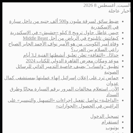
السبت, أغسطس 8 2026
أخبار عاجلة
ضبط سائق لسرقة مليون و500 ألف جنيه من داخل سيارة
في الإسكندرية
حبس عاطل حاول ترويج 8 كيلو «حشيش» في الإسكندرية
كيفانتش تاتليتوج في الرياض من أجل Middle Beast
وفاة أمير الكويت.. من هو الأمير نواف الأحمد الجابر الصباح
راعي السلام بين العرب؟
حدادًا.. «الثقافة» تعلن تعليق أنشطتها الفنية لـ3 أيام
موعد ومكان معرض القاهرة الدولي للكتاب 2024
تطبيق “واتسآب” يضيف خاصية التدمير الذاتي للرسائل
الصوتية
حماس ترد على إعلان إسرائيل إنهاء عمليتها بمستشفى كمال
عدوان
الآن.. استعلام مخالفات المرور برقم السيارة مجانًا وطرق
السداد
«الداخلية» تواصل تفعيل إجراءات «التسهيل والتيسير» على
الراغبين في الحصول «الجوازات»
تسجيل الدخول
انستقرام
يوتيوب