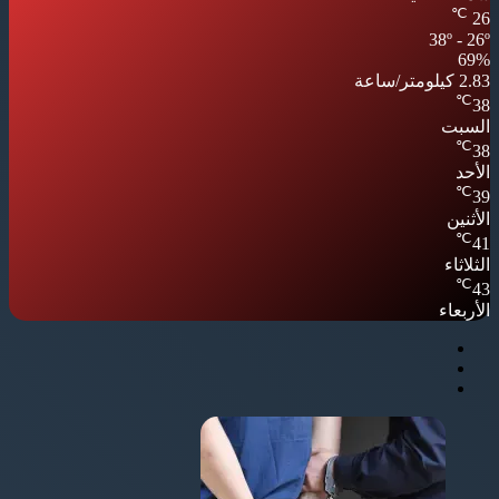
℃
26
38º - 26º
69%
2.83 كيلومتر/ساعة
℃
38
السبت
℃
38
الأحد
℃
39
الأثنين
℃
41
الثلاثاء
℃
43
الأربعاء