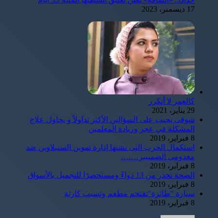
17 ديسمبر، 2023
كالعمر لا أتكرر
29 يناير، 2021
شوقى يجيب على السؤالين الأكثر تداولاً و يحاول علاج
المشكلة في عجز وزيادة المعلمين
8 فبراير، 2019
استكمال الحرب التى تشنها إدارة تموين السنبلاوين ضد
معدومى الضمييير…….
8 فبراير، 2019
الصحة تحذر من 13 دواءً ومستحضرًا للتجميل بالأسواق
8 فبراير، 2019
سيارة "طائرة"تقتحم مطعم وتسبب كارثة
8 فبراير، 2019