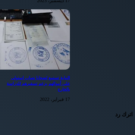
17 ديسمبر، 2023
النيابة تستمع لضحايا نصاب استولى
على أموالهم بزعم تسفيرهم للدراسة
بالخارج
17 فبراير، 2022
اترك رد