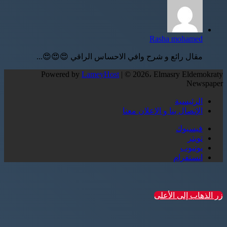
Rasha mohamed
مقال رائع و شرح وافي الاحساس الراقي 😍😍😍...
Powered by
LameyHost
| © 2026، Elmasry Eldemokraty
Newspaper
الرئيسية
الإتصال بنا و الإعلان معنا
فيسبوك
تويتر
يوتيوب
انستقرام
زر الذهاب إلى الأعلى