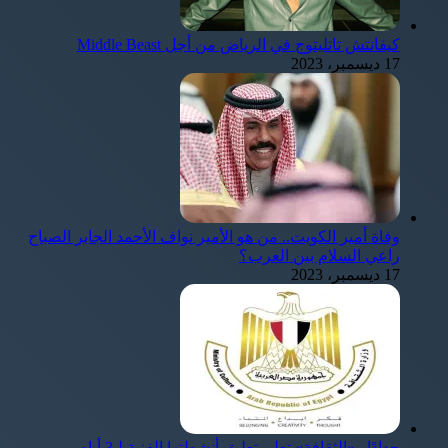
كيفانتش تاتليتوج في الرياض من أجل Middle Beast
17 ديسمبر، 2023
وفاة أمير الكويت.. من هو الأمير نواف الأحمد الجابر الصباح
راعي السلام بين العرب؟
17 ديسمبر، 2023
حدادًا.. «الثقافة» تعلن تعليق أنشطتها الفنية لـ3 أيام