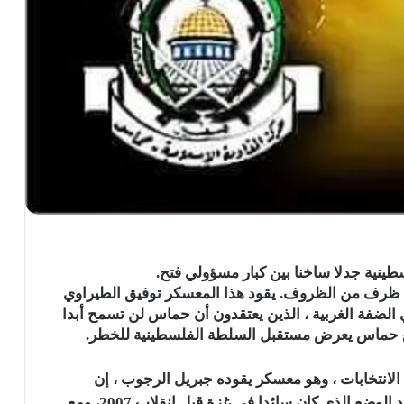
ينية جدلا ساخنا بين كبار مسؤولي فتح.
رف من الظروف. يقود هذا المعسكر توفيق الطيراوي
الضفة الغربية ، الذين يعتقدون أن حماس لن تسمح أبدا
ع حماس يعرض مستقبل السلطة الفلسطينية للخطر.
انتخابات ، وهو معسكر يقوده جبريل الرجوب ، إن
حماس ستسلم السيطرة في غزة إلى فتح ، ما يعيد الوضع الذي كان سائدا في غزة قبل انقلاب 2007، ومع