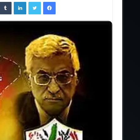
فيسبوك
تويتر
لينكدإن