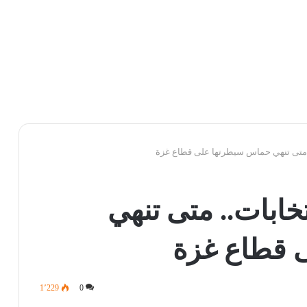
.. متى تنهي حماس سيطرتها على قطاع غزة
تخابات.. متى تنهي
 قطاع غزة
1٬229
0