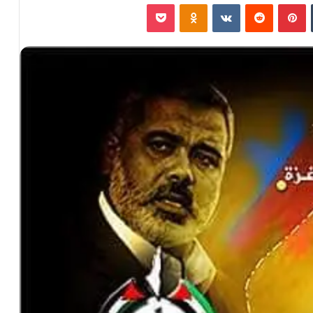
‏Tumblr
بينتيريست
‏Reddit
‏VKontakte
Odnoklassniki
بوكيت