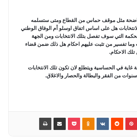
ر واضحة مثل موقف حماس من القطاع ومتى ستسلمه
لانتخابات هل على اساس اتفاق اوسلو أم الوفاق الوطني
كمة التي سوف تفصل بتلك الانتخابات ومن الجهة
ات وما تفسير من تثبت عليهم احكام هل ذلك ضمن قضاء
تلك الاحكام.
 غاية في الحساسية ويتطلع لان تكون تلك الانتخابات
 سنوات من الفقر والبطالة والحصار والاغلاق.
بينتيريست
‏Reddit
‏VKontakte
Odnoklassniki
بوكيت
مشاركة عبر البريد
طباعة