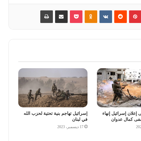
بينتيريست
‏Reddit
‏VKontakte
Odnoklassniki
بوكيت
مشاركة عبر البريد
طباعة
إعلان إسرائيل إنهاء
إسرائيل تهاجم بنية تحتية لحزب الله
شفى كمال عدوان
في لبنان
17 ديسمبر، 2023