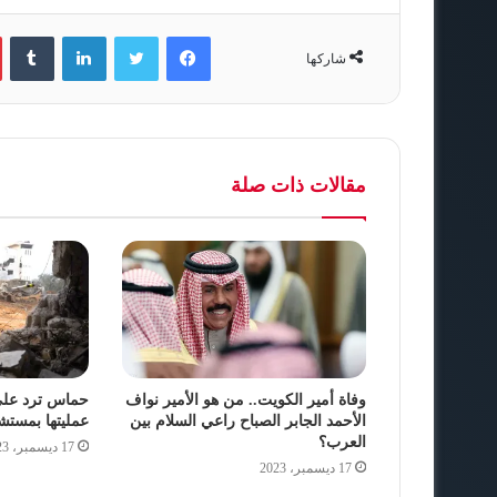
فيسبوك
تويتر
لينكدإن
‏Tumblr
شاركها
مقالات ذات صلة
وفاة أمير الكويت.. من هو الأمير نواف
حماس ترد على 
الأحمد الجابر الصباح راعي السلام بين
عمليتها بمست
العرب؟
17 ديسمبر، 2023
17 ديسمبر، 2023