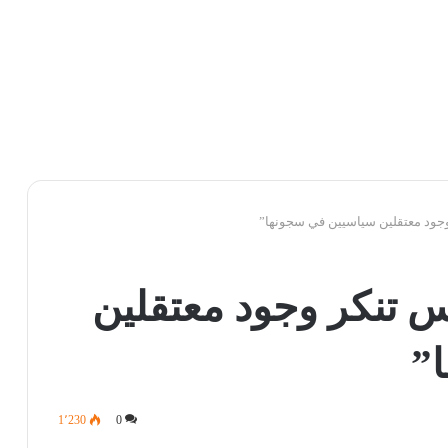
جود معتقلين سياسيين في سجونها”
 تنكر وجود معتقلين
”
1٬230
0