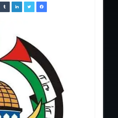
فيسبوك
تويتر
لينكدإن