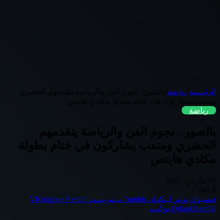
الرئيسية
/
رياضة
/
بالصور.. نجوم الفن والرياضة يتقدمهم الحضري
ومتعب يشاركون في ختام بطولة مكادي هايتس
رياضة
بالصور.. نجوم الفن والرياضة يتقدمهم
الحضري ومتعب يشاركون في ختام بطولة
مكادي هايتس
20 مارس، 2021
1٬241
0
فيسبوك
تويتر
لينكدإن
بينتيريست
Odnoklassniki
بوكيت