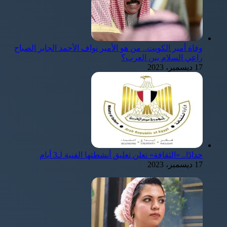
وفاة أمير الكويت.. من هو الأمير نواف الأحمد الجابر الصباح
راعي السلام بين العرب؟
17 ديسمبر، 2023
حدادًا.. «الثقافة» تعلن تعليق أنشطتها الفنية لـ3 أيام
17 ديسمبر، 2023