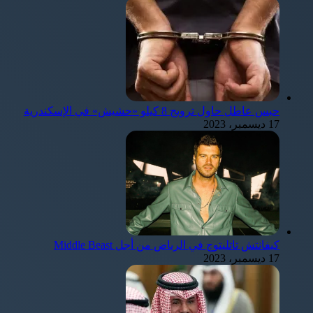
حبس عاطل حاول ترويج 8 كيلو «حشيش» في الإسكندرية
17 ديسمبر، 2023
كيفانتش تاتليتوج في الرياض من أجل Middle Beast
17 ديسمبر، 2023