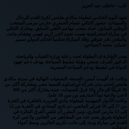
كتب / عاطف عبد العزيز
شهد اليوم الختامي لبطولة مكادي هايتس لكرة القدم للرجال
والسيدات، حضور الثنائي عصام الحضري حارس مرمى المنتخب
الوطني السابق، عماد متعب مهاجم الأهلي السابق، وشارك الثنائي
في مباراة استعراضية ضمت نجوم الفن كريم فهمي وهشام ماجد،
والملحن نادر شوقي وقاد المباراة تحكمياً الحكم الدولي سمير
عثمان، محمد الصباحي.
يجدر الإشارة ان البطولة تحت رعاية وزارة الشباب والرياضة،
الدكتور أشرف صبحي وهيئة تنشيط السياحة، بهدف دعم جهود
الدولة في تنشيط ودعم السياحة المصرية.
وكانت قد أقيمت أمس، الجمعة، التصفيات النهائية في مدينة مكادي
هايتس إحدى مدن شركة أوراسكوم للتنمية مصر بمشاركة أكثر من
30 فريقًا للرجال و10 فرق للسيدات، حيث يشارك أكثر من 400
لاعب ولاعبة تبدأ أعمارهم من سن 18 عاما.
وكانت الأدوار التمهيدية للبطولة بنادي الجزيرة بالقاهرة في الفترة
من 27 إلى 28 فبراير الماضي، ثم نادي المعادي في الفترة من 12
إلى 13 مارس الجاري، ومن المقرر أن تلتقي الفرق الفائزة في
البطولة بفريق يضم عدد من المشاهير من الفنانين ولاعبي كرة
القدم في مباراة ودية، إلى جانب تكريم الفائزين وسط أجواء
احتفالية.