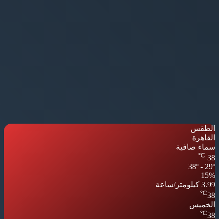
الطقس
القاهرة
سماء صافية
℃
38
38º - 29º
15%
3.99 كيلومتر/ساعة
℃
38
الخميس
℃
38