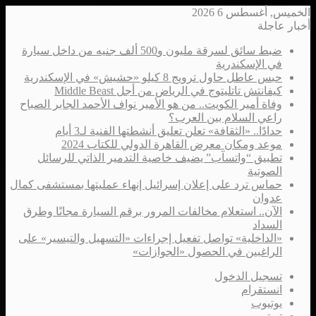
الخميس, أغسطس 6 2026
أخبار عاجلة
ضبط سائق لسرقة مليون و500 ألف جنيه من داخل سيارة
في الإسكندرية
حبس عاطل حاول ترويج 8 كيلو «حشيش» في الإسكندرية
كيفانتش تاتليتوج في الرياض من أجل Middle Beast
وفاة أمير الكويت.. من هو الأمير نواف الأحمد الجابر الصباح
راعي السلام بين العرب؟
حدادًا.. «الثقافة» تعلن تعليق أنشطتها الفنية لـ3 أيام
موعد ومكان معرض القاهرة الدولي للكتاب 2024
تطبيق “واتسآب” يضيف خاصية التدمير الذاتي للرسائل
الصوتية
حماس ترد على إعلان إسرائيل إنهاء عمليتها بمستشفى كمال
عدوان
الآن.. استعلام مخالفات المرور برقم السيارة مجانًا وطرق
السداد
«الداخلية» تواصل تفعيل إجراءات «التسهيل والتيسير» على
الراغبين في الحصول «الجوازات»
تسجيل الدخول
انستقرام
يوتيوب