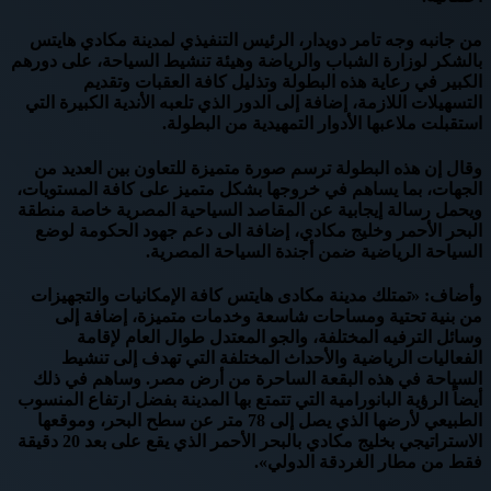
من جانبه وجه تامر دويدار، الرئيس التنفيذي لمدينة مكادي هايتس
بالشكر لوزارة الشباب والرياضة وهيئة تنشيط السياحة، على دورهم
الكبير في رعاية هذه البطولة وتذليل كافة العقبات وتقديم
التسهيلات اللازمة، إضافة إلى الدور الذي تلعبه الأندية الكبيرة التي
استقبلت ملاعبها الأدوار التمهيدية من البطولة.
وقال إن هذه البطولة ترسم صورة متميزة للتعاون بين العديد من
الجهات، بما يساهم في خروجها بشكل متميز على كافة المستويات،
ويحمل رسالة إيجابية عن المقاصد السياحية المصرية خاصة منطقة
البحر الأحمر وخليج مكادي، إضافة الى دعم جهود الحكومة لوضع
السياحة الرياضية ضمن أجندة السياحة المصرية.
وأضاف: «تمتلك مدينة مكادى هايتس كافة الإمكانيات والتجهيزات
من بنية تحتية ومساحات شاسعة وخدمات متميزة، إضافة إلى
وسائل الترفيه المختلفة، والجو المعتدل طوال العام لإقامة
الفعاليات الرياضية والأحداث المختلفة التي تهدف إلى تنشيط
السياحة في هذه البقعة الساحرة من أرض مصر. وساهم في ذلك
أيضاً الرؤية البانورامية التي تتمتع بها المدينة بفضل ارتفاع المنسوب
الطبيعي لأرضها الذي يصل إلى 78 متر عن سطح البحر، وموقعها
الاستراتيجي بخليج مكادي بالبحر الأحمر الذي يقع على بعد 20 دقيقة
فقط من مطار الغردقة الدولي».