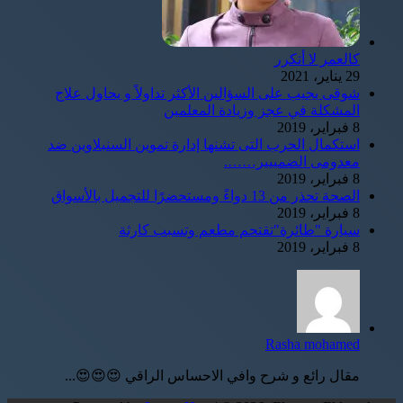
كالعمر لا أتكرر
29 يناير، 2021
شوقى يجيب على السؤالين الأكثر تداولاً و يحاول علاج
المشكلة في عجز وزيادة المعلمين
8 فبراير، 2019
استكمال الحرب التى تشنها إدارة تموين السنبلاوين ضد
معدومى الضمييير…….
8 فبراير، 2019
الصحة تحذر من 13 دواءً ومستحضرًا للتجميل بالأسواق
8 فبراير، 2019
سيارة "طائرة"تقتحم مطعم وتسبب كارثة
8 فبراير، 2019
Rasha mohamed
مقال رائع و شرح وافي الاحساس الراقي 😍😍😍...