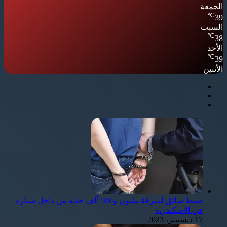
الجمعة
℃
39
السبت
℃
38
الأحد
℃
39
الأثنين
ضبط سائق لسرقة مليون و500 ألف جنيه من داخل سيارة
في الإسكندرية
17 ديسمبر، 2023