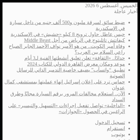
الخميس, أغسطس 6 2026
أخبار عاجلة
ضبط سائق لسرقة مليون و500 ألف جنيه من داخل سيارة
في الإسكندرية
حبس عاطل حاول ترويج 8 كيلو «حشيش» في الإسكندرية
كيفانتش تاتليتوج في الرياض من أجل Middle Beast
وفاة أمير الكويت.. من هو الأمير نواف الأحمد الجابر الصباح
راعي السلام بين العرب؟
حدادًا.. «الثقافة» تعلن تعليق أنشطتها الفنية لـ3 أيام
موعد ومكان معرض القاهرة الدولي للكتاب 2024
تطبيق “واتسآب” يضيف خاصية التدمير الذاتي للرسائل
الصوتية
حماس ترد على إعلان إسرائيل إنهاء عمليتها بمستشفى كمال
عدوان
الآن.. استعلام مخالفات المرور برقم السيارة مجانًا وطرق
السداد
«الداخلية» تواصل تفعيل إجراءات «التسهيل والتيسير» على
الراغبين في الحصول «الجوازات»
تسجيل الدخول
انستقرام
يوتيوب