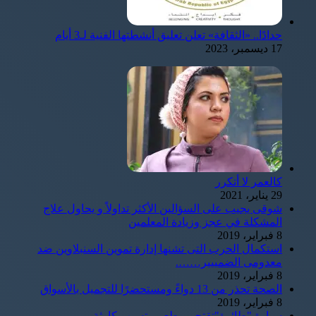
حدادًا.. «الثقافة» تعلن تعليق أنشطتها الفنية لـ3 أيام
17 ديسمبر، 2023
كالعمر لا أتكرر
29 يناير، 2021
شوقى يجيب على السؤالين الأكثر تداولاً و يحاول علاج
المشكلة في عجز وزيادة المعلمين
8 فبراير، 2019
استكمال الحرب التى تشنها إدارة تموين السنبلاوين ضد
معدومى الضمييير…….
8 فبراير، 2019
الصحة تحذر من 13 دواءً ومستحضرًا للتجميل بالأسواق
8 فبراير، 2019
سيارة "طائرة"تقتحم مطعم وتسبب كارثة