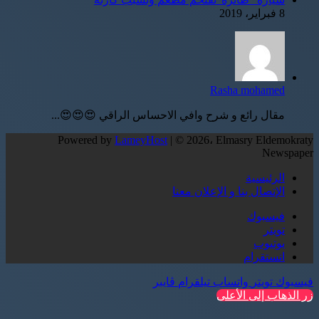
8 فبراير، 2019
Rasha mohamed
مقال رائع و شرح وافي الاحساس الراقي 😍😍😍...
Powered by
LameyHost
| © 2026، Elmasry Eldemokraty
Newspaper
الرئيسية
الإتصال بنا و الإعلان معنا
فيسبوك
تويتر
يوتيوب
انستقرام
فيسبوك
تويتر
واتساب
تيلقرام
ڤايبر
زر الذهاب إلى الأعلى