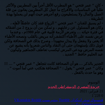
• كان ” عمر فتحي ” هو المطرب الأقل أجراً بين المطربين والأكثر
طلباً في المناسبات والأفراح ما جعل كل المطربين يعانون من قلة
العمل والمال ولا يستطيعون رفع أجرهم حيث أنهم لن يعملوا بهذة
الطريقة .
• لم يسبق للفنان ” عمر فتحي ” الزواج فقد كان عاشقًاً لأهله ،
وكان هو المسئول عن رعايتهم ، و تمكن من أن يزوج 2 من أشقائه
في فترة حياته … وتعرض لأزمة قلبية في عام 1980م ، وعندما
عرض نفسه على الأطباء أكتشف أنه مريض بالقلب ونصحه الأطباء
ألا يغنى ولا ينفعل ولا يبذل مجهوداً ، وصرح بذلك في الصحافة ولكن
قوبل ذلك بإستهجان حتى أن النقاد والناس شعروا بأنه يشيع عن
نفسه المرض ويدعى المرض ليكسب تعاطف الجماهير وليكون ”
عبد الحليم حافظ ” الجديد .
الجدير بالذكر … هو أن الصحافة كانت تتجاهل ” عمر فتحي ” … !!!
وكان ” عمر فتحي ” يقول : ” الصحافة هتكتب عني لما أموت ” .
وهو ما حدث بالفعل .
الوسوم
جريدة المصري الديمقراطي الجديد
21 فبراير، 2021
1٬228
0
فيسبوك
تويتر
لينكدإن
بينتيريست
Odnoklassniki
بوكيت