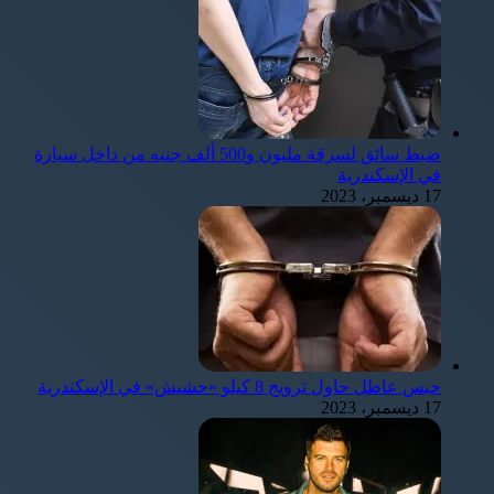
ضبط سائق لسرقة مليون و500 ألف جنيه من داخل سيارة
في الإسكندرية
17 ديسمبر، 2023
حبس عاطل حاول ترويج 8 كيلو «حشيش» في الإسكندرية
17 ديسمبر، 2023