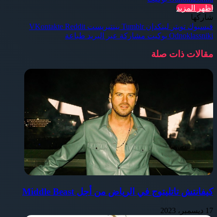
اظهر المزيد
شاركها
فيسبوك
تويتر
لينكدإن
بينتيريست
Odnoklassniki
بوكيت
مشاركة عبر البريد
طباعة
مقالات ذات صلة
كيفانتش تاتليتوج في الرياض من أجل Middle Beast
17 ديسمبر، 2023