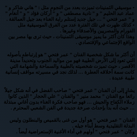
• موسيقي الثمنينات تميزت بعدد من النجوم مثل : ” هاني شاكر و ”
عماد عبد الحليم ” و ” نادية مصطفى ” و ” أركان فؤاد ” و ” أنغام ”
و ” عمر فتحي ” … جيل جديد إستلم راية الغناء بعد جيل العمالقة .
• كذلك ظهرت في تلك الفترة عدد من الفرق الموسيقية مثل
الفورام والمصريين والأصدقاء وغيرها .
وهذا كان أكثر ما يميز موسيقى الثمنينات ، حيث ترى بها مصر بين
الواقع الإجتماعي والإقتصادي .
أن أكثر ما شكل شخصية الفنان ” عمر فتحي ” هو إرتباطه بأصوله
التي تعود إلى الأرض الطيبة فهو من مواليد الجنوب وتحديداً مدينة
الأقصر ، حيث تميزت شخصيته بالطيبة والسماحة والشهامة التي
كانت سمة أخلاقه العطرة … لذلك نجد في مسيرته مواقف إنسانية
طيبة عديدة .
يشار إلى أن الفنان ” عمر فتحي ” صاحب الفضل في أنه شكل جيلاً
رائعاً مع الفنان ” محمد منير ” والفنان ” علي الحجار ” الذين كانوا
زملاء الكفاح والجيش … فهو صاحب فكرة الغناء بدون أغاني مبتذلة
… حيث أنه بدأ بإحداث صرخة جديدة في الفن الشعبي المحترم .
الفنان ” عمر فتحي ” هو أول من غنى بالقميص والبنطلون وليس
البدلة التقليدية وسط أبناء جيله .
وكان ” عمر فتحي ” أولهم في أداء الأغنية الإستعراضية أيضاً .