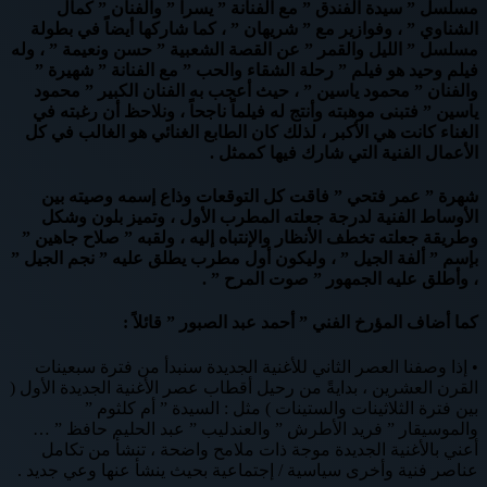
مسلسل ” سيدة الفندق ” مع الفنانة ” يسرا ” والفنان ” كمال
الشناوي ” ، وفوازير مع ” شريهان ” ، كما شاركها أيضاً في بطولة
مسلسل ” الليل والقمر ” عن القصة الشعبية ” حسن ونعيمة ” ، وله
فيلم وحيد هو فيلم ” رحلة الشقاء والحب ” مع الفنانة ” شهيرة ”
والفنان ” محمود ياسين ” ، حيث أعجب به الفنان الكبير ” محمود
ياسين ” فتبنى موهبته وأنتج له فيلماً ناجحاً ، ونلاحظ أن رغبته في
الغناء كانت هي الأكبر ، لذلك كان الطابع الغنائي هو الغالب في كل
الأعمال الفنية التي شارك فيها كممثل .
شهرة ” عمر فتحي ” فاقت كل التوقعات وذاع إسمه وصيته بين
الأوساط الفنية لدرجة جعلته المطرب الأول ، وتميز بلون وشكل
وطريقة جعلته تخطف الأنظار والإنتباه إليه ، ولقبه ” صلاح جاهين ”
بإسم ” ألفة الجيل ” ، وليكون أول مطرب يطلق عليه ” نجم الجيل ”
، وأطلق عليه الجمهور ” صوت المرح ” .
كما أضاف المؤرخ الفني ” أحمد عبد الصبور ” قائلاً :
• إذا وصفنا العصر الثاني للأغنية الجديدة سنبدأ من فترة سبعينات
القرن العشرين ، بدايةً من رحيل أقطاب عصر الأغنية الجديدة الأول (
بين فترة الثلاثينات والستينات ) مثل : السيدة ” أم كلثوم ”
والموسيقار ” فريد الأطرش ” والعندليب ” عبد الحليم حافظ ” …
أعني بالأغنية الجديدة موجة ذات ملامح واضحة ، تنشأ من تكامل
عناصر فنية وأخرى سياسية / إجتماعية بحيث ينشأ عنها وعي جديد .