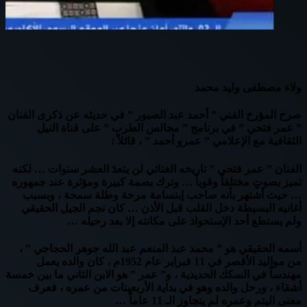
ولاء مصطفى وليد محمد
صرح المؤرخ الفني ” أحمد عبد الصبور ” في حديثه عن ذكرى الفنان
” عمر فتحي ” في برنامج ” مجالس الطرب ” على قناة النيل
الثقافية مع الإعلامي ” عمرو أحمد ” ، قائلاً :
الفنان ” عمر فتحي ” تاريخه الغنائي لن يتعدَ العشر سنوات … لكنه
تميز بصوتٍ مختلفاً وقوياً … وترك بصمة كبيرة ومؤثرة عند جمهوره
… حيث أشتهر بأنه صاحب إبتسامة مرحة وطلة سمحة ، وبسبب
أغانيه البسيطة دخل القلب قبل الأذن … كان نجم الجيل الحقيقي
ولم يستطع أحد الإستحواذ على مكانته إلا بعد رحيله …
أسمه الحقيقي هو ” محمد عبد المنعم عبد الله جوهر الحجاجي ” ،
من مواليد الأقصر في 11 فبراير عام 1952م ، كان والده يعمل
مهندساً في السكك الحديدية ، و” عمر ” هو الابن الثاني ما بين خمسة
أشقاء ، ورحل والده وهو في بداية الأربعينات من عمره ، فعرف
معنى اليتم وعمره لم يتجاوز الـ 11 عاماً …