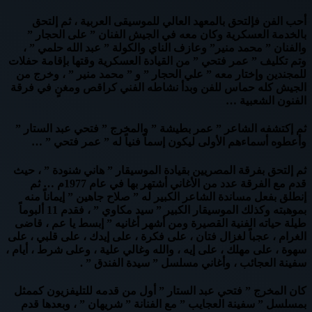
أحب الفن فإلتحق بالمعهد العالي للموسيقى العربية ، ثم إلتحق
بالخدمة العسكرية وكان معه في الجيش الفنان ” على الحجار ”
والفنان ” محمد منير” وعازف الناي والكولة ” عبد الله حلمي ” ،
وتم تكليف ” عمر فتحي ” من القيادة العسكرية وقتها بإقامة حفلات
للمجندين وإختار معه ” علي الحجار ” و ” محمد منير ” ، وخرج من
الجيش كله حماس للفن وبدأ نشاطه الفني كراقص ومغنٍ في فرقة
الفنون الشعبية …
ثم إكتشفه الشاعر ” عمر بطيشة ” والمخرج ” فتحي عبد الستار ”
وأعطوه أسماءهم الأولى ليكون إسماً فنياً له ” عمر فتحي ” …
ثم إلتحق بفرقة المصريين بقيادة الموسيقار ” هاني شنودة ” ، حيث
قدم مع الفرقة عدد من الأغاني أشتهر بها في عام 1977م … ثم
إنطلق بفعل مساندة الشاعر الكبير له ” صلاح جاهين ” إيماناً منه
بموهبته وكذلك الموسيقار الكبير ” سيد مكاوي ” ، فقدم 11 ألبوماً
طيلة حياته الفنية القصيرة ومن أشهر أغانيه ” إبسط يا عم ، قاضى
الغرام ، عجباً لغزال فتان ، على فكرة ، على إيدك ، على قلبي ، على
سهوة ، على مهلك ، على إيه ، والله وغالي علية ، وعلى شرط ، أيام ،
سفينة العجائب ، وأغاني مسلسل ” سيدة الفندق ” .
كان المخرج ” فتحي عبد الستار ” أول من قدمه للتليفزيون كممثل
بمسلسل ” سفينة العجايب ” مع الفنانة ” شريهان ” ، وبعدها قدم