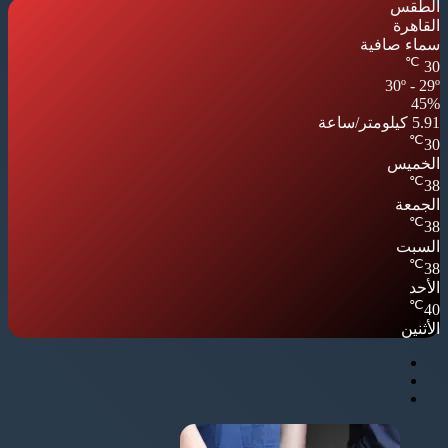
الطقس
القاهرة
سماء صافية
℃
30
30º - 29º
45%
5.91 كيلومتر/ساعة
℃
30
الخميس
℃
38
الجمعة
℃
38
السبت
℃
38
الأحد
℃
40
الأثنين