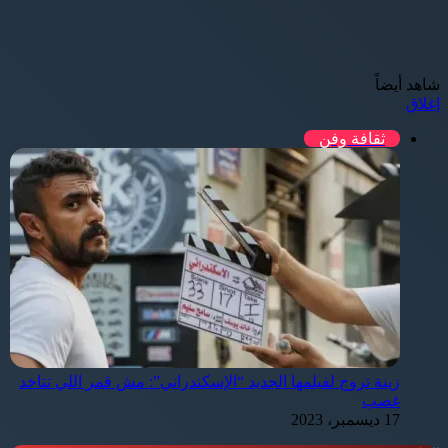
شاهد أيضاً
إغلاق
ثقافة وفن
زينة تروج لفيلمها الجديد “الإسكندراني”: مش قمر اللي تتاخد
غصب
17 ديسمبر، 2023