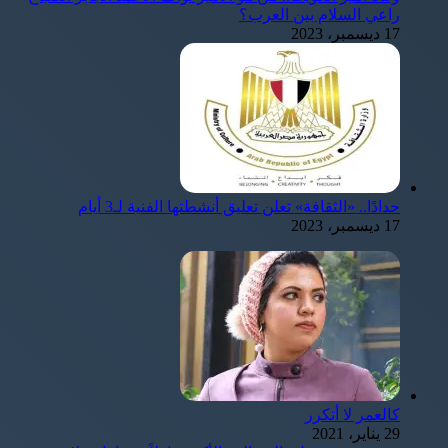
راعي السلام بين العرب؟
17 ديسمبر، 2023
حدادًا.. «الثقافة» تعلن تعليق أنشطتها الفنية لـ3 أيام
17 ديسمبر، 2023
كالعمر لا أتكرر
29 يناير، 2021