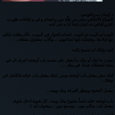
د /إيمان سرياقوسي
الضياع الأخلاقي مش بس قِلّة دين و انعدام وعي و ثقافات ظهرت
كغزو ثقافي ده كمان إحنا لنا يد فى كده
البيت ثم البيت ثم البيت ..انعدام الحوار في البيوت ..الأم بطلت تتكلم
مع اولادها ..وفشلت إنها تصاحبهم ….والأب مشغول بشغله ..
انتبه واياك ان تسمح بكده
مجرد ما ابنك أو بنتك بدأ يقفل على نفسه باب أوضته اعرف ان في
بداية لمشكلة عندك في بيتك …
ابنك مش بيقفل باب اوضته وبس ..ابنك بيقفل باب حياته بالكامل في
وشك ..
بيعمل الفجوة وبيجهّز الفرقة بينك وبينه ..
باب اوضته خليه دايماً مفتوح بينك وبينه ..كل شوية ادخل شوف
بيعمل ايه.. بيكلم مين .. بيسمع مين …بيشوف ايه !!