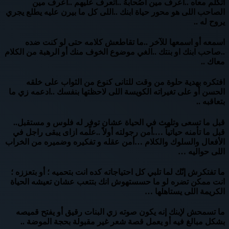
أتكلم معاه ..اعرف مين اصُحابهُ ..اتعرف عليهم ..اعرف مين
الصاحب اللى هو محور حياة ابنك ..اللى كل ما بيرن عليه يطلع يجري
يروح له ..
اسمعه أو اسمعها للآخر ..ما تقاطعش كلامه حتى لو كنت ضده
..صاحب ابنك او بنتك ..الغي موضوع الخوف منك أو الرهبة من الكلام
معاك ..
افتكره بهدية حلوة من وقت للتانى كنوع من الثواب على خلقه
الحسن أو على تغيراته الكويسة اللى لاحظتها بنفسك ..ادعمه زي ما
بتعاقبه ..
قبل ما تسعى وتلهث في الحياة عشان توفر له فلوس و مستقبل..
قبل ما تأمنه حياتياً ….أمن رجولته أولاً ..علّمه ازاى يبقى راجل في
الأفعال والسلوك والكلام …أمن عقله و تفكيره وضميره من الخراب
اللى حواليه …
ما تفتكرش إنّك لما تلبي كل احتياجاته كده انت بتحميه ؛ أو بتعززه ؛
انت ممكن تضره لو ما حسستهوش انك بتتعب عشان تعيشه الحياة
الكريمة اللى يستاهلها …
ما تسمحش لإبنك إنه يكون صوته زي البنات رقيق أو يفتح قميصه
بشكل مبالغ فيه أو يعمل قصة شعر غير مقبولة بحجة الموضة ..