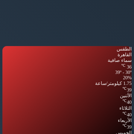
الطقس
القاهرة
سماء صافية
℃
36
39º - 30º
20%
1.75 كيلومتر/ساعة
℃
39
الأثنين
℃
40
الثلاثاء
℃
40
الأربعاء
℃
39
الخميس