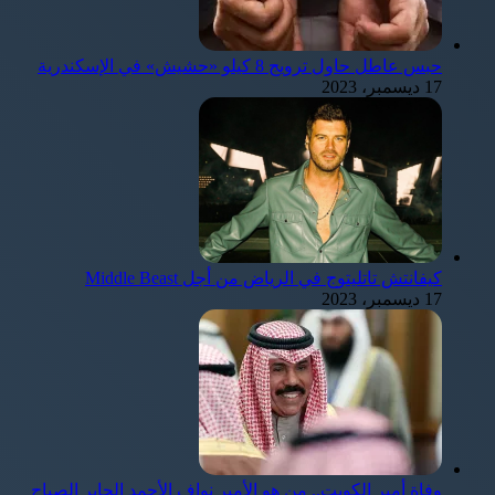
حبس عاطل حاول ترويج 8 كيلو «حشيش» في الإسكندرية
17 ديسمبر، 2023
كيفانتش تاتليتوج في الرياض من أجل Middle Beast
17 ديسمبر، 2023
وفاة أمير الكويت.. من هو الأمير نواف الأحمد الجابر الصباح