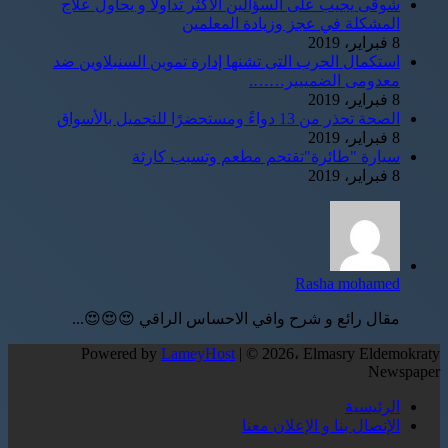
شوقى يجيب على السؤالين الأكثر تداولاً و يحاول علاج
المشكلة في عجز وزيادة المعلمين
8 فبراير، 2019
استكمال الحرب التى تشنها إدارة تموين السنبلاوين ضد
معدومى الضمييير…….
8 فبراير، 2019
الصحة تحذر من 13 دواءً ومستحضرًا للتجميل بالأسواق
8 فبراير، 2019
سيارة "طائرة"تقتحم مطعم وتسبب كارثة
8 فبراير، 2019
Rasha mohamed
مقال رائع و شرح وافي الاحساس الراقي 😍😍😍...
Powered by
LameyHost
| © 2026، Elmasry Eldemokraty
Newspaper
الرئيسية
الإتصال بنا و الإعلان معنا