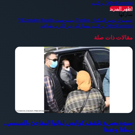
Odnoklassniki
بوكيت
اظهر المزيد
شاركها
فيسبوك
تويتر
لينكدإن
بينتيريست
Odnoklassniki
بوكيت
مشاركة عبر البريد
طباعة
مقالات ذات صلة
سيدة مصرية تكشف كواليس لقائها المفاجئ بالسيسي..
وبماذا وعدها