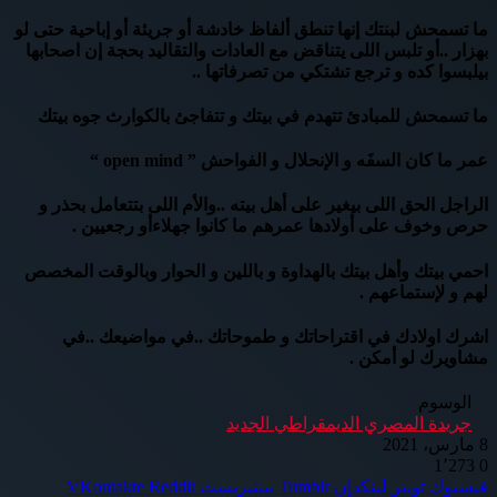
ما تسمحش لبنتك إنها تنطق ألفاظ خادشة أو جريئة أو إباحية حتى لو
بهزار ..أو تلبس اللى يتناقض مع العادات والتقاليد بحجة إن اصحابها
بيلبسوا كده و ترجع تشتكي من تصرفاتها ..
ما تسمحش للمبادئ تتهدم في بيتك و تتفاجئ بالكوارث جوه بيتك
عمر ما كان السفَه و الإنحلال و الفواحش ” open mind “
الراجل الحق اللى بيغير على أهل بيته ..والأم اللى بتتعامل بحذر و
حرص وخوف على أولادها عمرهم ما كانوا جهلاءأو رجعيين .
احمي بيتك وأهل بيتك بالهداوة و باللين و الحوار وبالوقت المخصص
لهم و لإستماعهم .
اشرك اولادك في اقتراحاتك و طموحاتك ..في مواضيعك ..في
مشاويرك لو أمكن .
الوسوم
جريدة المصري الديمقراطي الجديد
8 مارس، 2021
1٬273
0
فيسبوك
تويتر
لينكدإن
بينتيريست