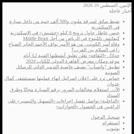
الإثنين, أغسطس 10 2026
أخبار عاجلة
ضبط سائق لسرقة مليون و500 ألف جنيه من داخل سيارة
في الإسكندرية
حبس عاطل حاول ترويج 8 كيلو «حشيش» في الإسكندرية
كيفانتش تاتليتوج في الرياض من أجل Middle Beast
وفاة أمير الكويت.. من هو الأمير نواف الأحمد الجابر الصباح
راعي السلام بين العرب؟
حدادًا.. «الثقافة» تعلن تعليق أنشطتها الفنية لـ3 أيام
موعد ومكان معرض القاهرة الدولي للكتاب 2024
تطبيق “واتسآب” يضيف خاصية التدمير الذاتي للرسائل
الصوتية
حماس ترد على إعلان إسرائيل إنهاء عمليتها بمستشفى كمال
عدوان
الآن.. استعلام مخالفات المرور برقم السيارة مجانًا وطرق
السداد
«الداخلية» تواصل تفعيل إجراءات «التسهيل والتيسير» على
الراغبين في الحصول «الجوازات»
تسجيل الدخول
انستقرام
يوتيوب