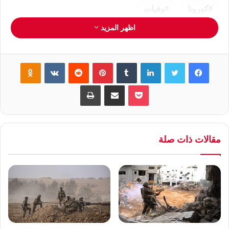
كورونا
وفيات
اظهر المزيد
فيسبوك
تويتر
لينكدإن
‏Tumblr
بينتيريست
‏Reddit
‏VKontakte
Odnoklassniki
بوكيت
مشاركة عبر البريد
طباعة
مقالات ذات صلة