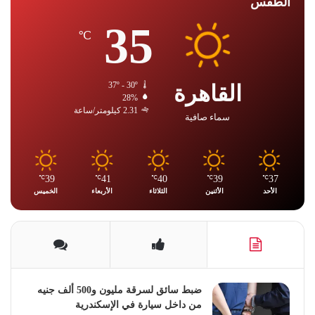
الطقس
35
℃
القاهرة
37º - 30º
28%
2.31 كيلومتر/ساعة
سماء صافية
39
41
40
39
37
℃
℃
℃
℃
℃
الأحد
الأثنين
الثلاثاء
الأربعاء
الخميس
ضبط سائق لسرقة مليون و500 ألف جنيه
من داخل سيارة في الإسكندرية