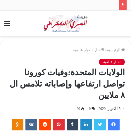
الق
الرئيسية
/
الأخبار
/
اخبار عالمية
اخبار عالمية
الولايات المتحدة:وفيات كورونا
تواصل ارتفاعها وإصاباته تلامس ال
٨ ملايين
15 أكتوبر، 2020
0
20
فيسبوك
تويتر
لينكدإن
‏Tumblr
بينتيريست
‏Reddit
‏VKontakte
Odnoklassniki