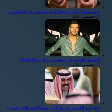
حبس عاطل حاول ترويج 8 كيلو «حشيش» في الإسكندرية
17 ديسمبر، 2023
كيفانتش تاتليتوج في الرياض من أجل Middle Beast
17 ديسمبر، 2023
وفاة أمير الكويت.. من هو الأمير نواف الأحمد الجابر الصباح