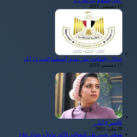
راعي السلام بين العرب؟
17 ديسمبر، 2023
حدادًا.. «الثقافة» تعلن تعليق أنشطتها الفنية لـ3 أيام
17 ديسمبر، 2023
كالعمر لا أتكرر
29 يناير، 2021
شوقى يجيب على السؤالين الأكثر تداولاً و يحاول علاج