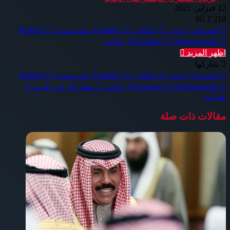
12 فبراير، 2021
0
1٬218
فيسبوك
تويتر
لينكدإن
بينتيريست
Odnoklassniki
بوكيت
اظهر المزيد
شاركها
فيسبوك
تويتر
لينكدإن
بينتيريست
Odnoklassniki
بوكيت
مشاركة عبر البريد
طباعة
مقالات ذات صلة