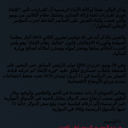
وذكر الوالي طبقا لوكالة الأنباء الرسمية أن القرارات تأتي “كإنفاذ
فوري لقرارات لجنة إزالة التمكين وتفكيك نظام الثلاثين من يونيو
والتي قضت بإلقاء القبض على العناصر الفاعلة لحزب المؤتمر
الوطني المحلول”.
والجدير بالذكر أنه في 28 نوفمبر/تشرين الثاني 2019 أجاز مجلسا
السيادة والوزراء الانتقاليان قانون “تفكيك نظام الإنقاذ”وهو يلغي
الحزب الحاكم سابقا ويحجز أموله ويسترد أملاكه لصالح وزارة
المالية.
وفي 30 يونيو/ حزيران 1989 تولى الرئيس السابق عمر البشير على
السلطة بانقلاب عسكري أُطلق عليه “ثورة الإنقاذ”ثم عزلته قيادة
الجيش من الرئاسة في 11 أبريل/ نيسان 2019 تحت ضغط احتجاجات
منددة بتردي الأوضاع الاقتصادية.
ويعاني السودان أزمات متجددة في الخبز والطحين والوقود وغاز
الطهي بسبب ارتفاع سعر الدولار مقابل الجنيه في الأسواق الموازية
(غير الرسمية) إلى أرقام قياسية حيث يبلغ سعر الدولار حاليا 55
جنيها بالسوق الرسمية و390 في الموازية
الوسوم
جريده المصرى الديمقراطى الجديد