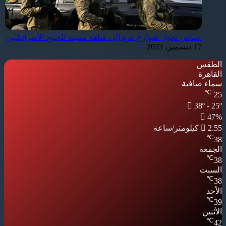
حماس تحول شوارع غزة إلى متاهة مميتة للجنود الإسرائيليين
17 ديسمبر، 2023
الطقس
القاهرة
سماء صافية
℃
25
38º - 25º
47%
2.55 كيلومتر/ساعة
℃
38
الجمعة
℃
38
السبت
℃
38
الأحد
℃
39
الأثنين
℃
42