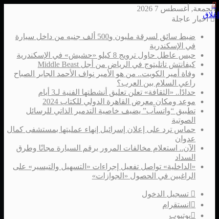
الجمعة, أغسطس 7 2026
إغلاق
أخبار عاجلة
ضبط سائق لسرقة مليون و500 ألف جنيه من داخل سيارة
في الإسكندرية
حبس عاطل حاول ترويج 8 كيلو «حشيش» في الإسكندرية
كيفانتش تاتليتوج في الرياض من أجل Middle Beast
وفاة أمير الكويت.. من هو الأمير نواف الأحمد الجابر الصباح
راعي السلام بين العرب؟
حدادًا.. «الثقافة» تعلن تعليق أنشطتها الفنية لـ3 أيام
موعد ومكان معرض القاهرة الدولي للكتاب 2024
تطبيق “واتسآب” يضيف خاصية التدمير الذاتي للرسائل
الصوتية
حماس ترد على إعلان إسرائيل إنهاء عمليتها بمستشفى كمال
عدوان
الآن.. استعلام مخالفات المرور برقم السيارة مجانًا وطرق
السداد
«الداخلية» تواصل تفعيل إجراءات «التسهيل والتيسير» على
الراغبين في الحصول «الجوازات»
تسجيل الدخول
انستقرام
يوتيوب