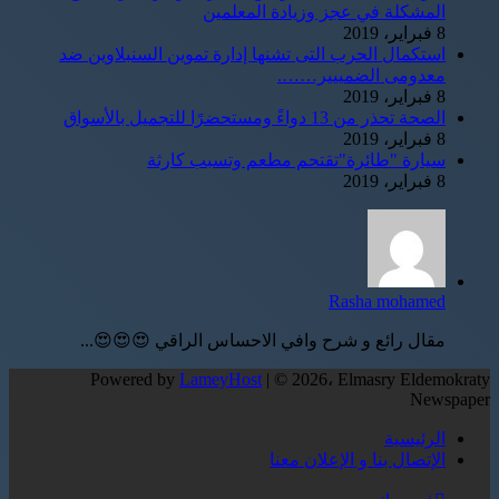
المشكلة في عجز وزيادة المعلمين
8 فبراير، 2019
استكمال الحرب التى تشنها إدارة تموين السنبلاوين ضد
معدومى الضمييير…….
8 فبراير، 2019
الصحة تحذر من 13 دواءً ومستحضرًا للتجميل بالأسواق
8 فبراير، 2019
سيارة "طائرة"تقتحم مطعم وتسبب كارثة
8 فبراير، 2019
Rasha mohamed
مقال رائع و شرح وافي الاحساس الراقي 😍😍😍...
Powered by
LameyHost
| © 2026، Elmasry Eldemokraty
Newspaper
الرئيسية
الإتصال بنا و الإعلان معنا