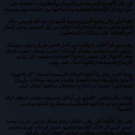
في ظل الأوضاع المتردية في السودان والتظاهرات احتجاجا علي
سوء وتردي الأوضاع المعيشية وما صاحبها من عمليات نهب وسرقة
فقد أعلن والي ولاية الجزيرة وسط السودان عبد الله إدريس حالة
الطوارئ في جميع أنحاء الولاية اعتبارا من ليل الخميس وحتى إشعار
آخر للحفاظ على ممتلكات المواطنين.
وقد سبق أن أعلنت 6 ولايات من أصل 18هي شرق وجنوب وشمال
دارفور (غرب) وغرب وشمال كردفان (جنوب) وسنار (جنوب شرق)
حظر التجوال في مسعى لاحتواء احتجاجات شعبية على تردي
الأوضاع المعيشية ترافقها أعمال عنف ونهب
ودعا القرار وفق ما أعلنته الوكالة الرسمية الجمعة “كل الأجهزة
الأمنية والشرطة اتخاذ الحيطة والحذر لحماية ممتلكات وأرواح
المواطنين” تحسبا من اندلاع احتجاجات ترافقها أعمال عنف.
وطالب المواطنين “التبليغ عن أماكن وتجمعات عناصر النظام البائد
(السابق) وعن قياداتهم السياسية ومحتكري السلع ومخربي
الاقتصاد”
وفي تلك الأثناء أعلن والي (حاكم) ولاية شمال دارفور (غرب) محمد
حسن عربي أن الأيام القادمة ستشهد صدور قرارات ثورية تتضمن
اعتقالات وإعفاءات وتنقلات لعناصر النظام البائد بالولاية.