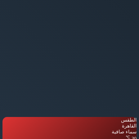
الطقس
القاهرة
سماء صافية
℃
30