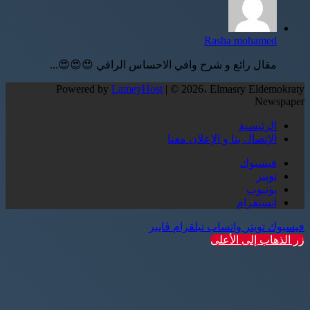
Rasha mohamed
مقال رائع و شرح وافي الاحساس الراقي 😍😍😍...
Powered by
LameyHost
| © 2026، Elmasry Eldemokraty
Newspaper
الرئيسية
الإتصال بنا و الإعلان معنا
فيسبوك
تويتر
يوتيوب
انستقرام
فيسبوك
تويتر
واتساب
تيلقرام
ڤايبر
زر الذهاب إلى الأعلى