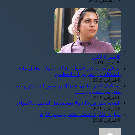
17 ديسمبر، 2023
كالعمر لا أتكرر
29 يناير، 2021
شوقى يجيب على السؤالين الأكثر تداولاً و يحاول علاج
المشكلة في عجز وزيادة المعلمين
8 فبراير، 2019
استكمال الحرب التى تشنها إدارة تموين السنبلاوين ضد
معدومى الضمييير…….
8 فبراير، 2019
الصحة تحذر من 13 دواءً ومستحضرًا للتجميل بالأسواق
8 فبراير، 2019
سيارة "طائرة"تقتحم مطعم وتسبب كارثة
8 فبراير، 2019