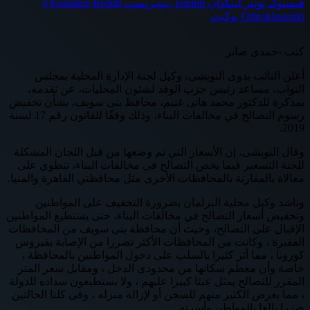
فيسبوك
تويتر
لينكدإن
بينتيريست
Odnoklassniki
بوكيت
كتب -حمدى صابر
أعلن النائب بدوى النويشى، وكيل لجنة الإدارة المحلية بمجلس
النواب، مساعد رئيس حزب الوفد لشئون المحليات، عن تقدمه،
بمذكرة للدكتور محمد هانى غنيم، محافظ بنى سويف، بشأن تخفيض
رسوم التصالح في مخالفات البناء، وذلك وفقًا للقانون رقم 17 لسنة
2019.
وقال النويشى، إن الأسعار التي تم وضعها من قبل اللجان المشكلة
للجنة التسعير فيما يخص التصالح في مخالفات البناء، تنطوي على
مغالاة بالمقارنة بالمحافظات الأخرى مثل محافظتي القاهرة والمنيا.
وناشد وكيل محلية البرلمان بضرورة التخفيف على المواطنين
وتخفيض أسعار التصالح في مخالفات البناء، حتى يستطيع المواطنين
الإقبال على التصالح، وحيث أن محافظة بنى سويف من المحافظات
الفقيرة ، وكانت من المحافظات الأكثر تضررا من الإصابة بفيروس
كورونا ، مما أثر كثيرا بالسلب على دخول المواطنين بالمحافظة ،
خاصة وأن معظم سكانها من محدودى الدخل ، ومقابل سعر المتر
المقرر للتصالح يمثل عبئا كبيرا عليهم ، ولا يستطيعون سداده للدولة
، مما يعرض الكثير منهم للسجن أو لإزالة منزله ، وفى كلتا الحالتين
ضررا بالغا بالمواطن وأسرته.