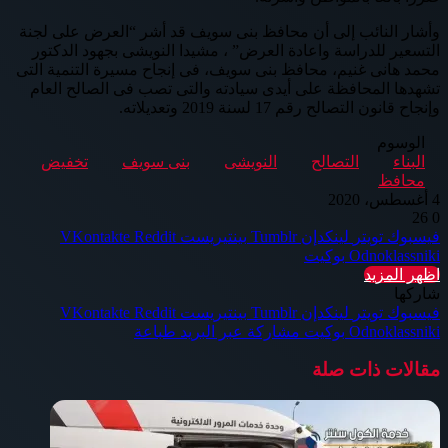
وأشار النائب إلى أن محافظ بنى سويف قد أشر “العرض على لجنة
التسعير للدراسة واعادة العرض” ، مشيدا النويشى بجهود الدكتور
محمد هانى غنيم، محافظ بنى سويف، فى إنجاح مسيرة التنمية التى
تشهدها المحافظة على أيدى سيادته والتى تصب فى الصالح العام
وإنجاح قانون التصالح رقم 17 لسنة 2019 وتعديلاته.
الوسوم
البناء
التصالح
النويشى
بنى سويف
تخفيض
محافظ
4 أغسطس، 2020
26
0
فيسبوك
تويتر
لينكدإن
بينتيريست
Odnoklassniki
بوكيت
اظهر المزيد
شاركها
فيسبوك
تويتر
لينكدإن
بينتيريست
Odnoklassniki
بوكيت
مشاركة عبر البريد
طباعة
مقالات ذات صلة