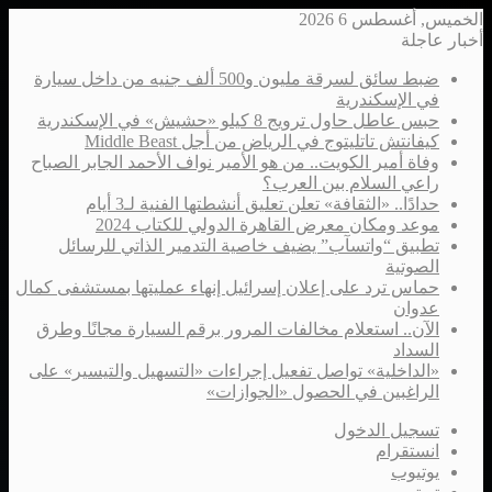
الخميس, أغسطس 6 2026
أخبار عاجلة
ضبط سائق لسرقة مليون و500 ألف جنيه من داخل سيارة
في الإسكندرية
حبس عاطل حاول ترويج 8 كيلو «حشيش» في الإسكندرية
كيفانتش تاتليتوج في الرياض من أجل Middle Beast
وفاة أمير الكويت.. من هو الأمير نواف الأحمد الجابر الصباح
راعي السلام بين العرب؟
حدادًا.. «الثقافة» تعلن تعليق أنشطتها الفنية لـ3 أيام
موعد ومكان معرض القاهرة الدولي للكتاب 2024
تطبيق “واتسآب” يضيف خاصية التدمير الذاتي للرسائل
الصوتية
حماس ترد على إعلان إسرائيل إنهاء عمليتها بمستشفى كمال
عدوان
الآن.. استعلام مخالفات المرور برقم السيارة مجانًا وطرق
السداد
«الداخلية» تواصل تفعيل إجراءات «التسهيل والتيسير» على
الراغبين في الحصول «الجوازات»
تسجيل الدخول
انستقرام
يوتيوب