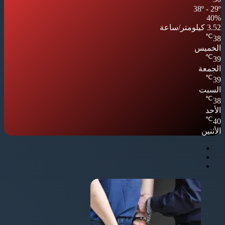
38º - 29º
40%
3.52 كيلومتر/ساعة
℃
38
الخميس
℃
39
الجمعة
℃
39
السبت
℃
38
الأحد
℃
40
الأثنين