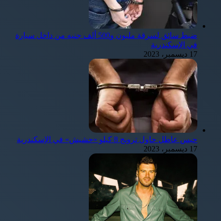
ضبط سائق لسرقة مليون و500 ألف جنيه من داخل سيارة
في الإسكندرية
17 ديسمبر، 2023
حبس عاطل حاول ترويج 8 كيلو «حشيش» في الإسكندرية
17 ديسمبر، 2023