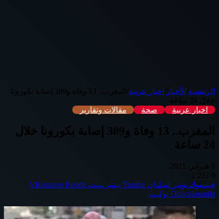
الرئيسية
/
الأخبار
/
اخبار عربية
/
المغرب.. 13 وفاة و389 إصابة بكورونا
خلال 24 ساعة
اخبار عربية
صحة
مقالات وتقارير
المغرب.. 13 وفاة و389 إصابة بكورونا خلال
24 ساعة
8 فبراير، 2021
1٬222
0
فيسبوك
تويتر
لينكدإن
بينتيريست
Odnoklassniki
بوكيت