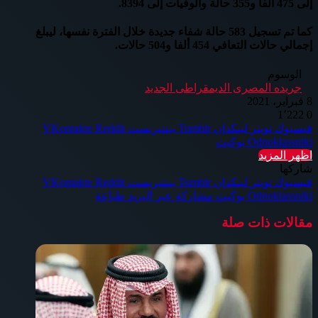
إلى 475 ألفا و355 حالة والوفيات إلى 8394.
كما تم تسجيل 583 حالة شفاء جديدة خلال الفترة نفسها، ليبلغ
إجمالي حالات التعافي 454 ألفا و504 حالات.
الوسوم
جريده المصرى الديمقراطى الجديد
8 فبراير، 2021
1٬222
0
فيسبوك
تويتر
لينكدإن
بينتيريست
Odnoklassniki
بوكيت
اظهر المزيد
شاركها
فيسبوك
تويتر
لينكدإن
بينتيريست
Odnoklassniki
بوكيت
مشاركة عبر البريد
طباعة
مقالات ذات صلة