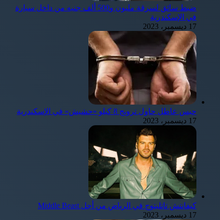
ضبط سائق لسرقة مليون و500 ألف جنيه من داخل سيارة
في الإسكندرية
17 ديسمبر، 2023
حبس عاطل حاول ترويج 8 كيلو «حشيش» في الإسكندرية
17 ديسمبر، 2023
كيفانتش تاتليتوج في الرياض من أجل Middle Beast
17 ديسمبر، 2023