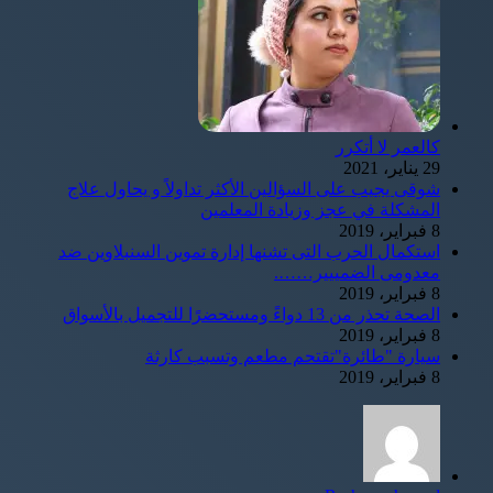
كالعمر لا أتكرر
29 يناير، 2021
شوقى يجيب على السؤالين الأكثر تداولاً و يحاول علاج
المشكلة في عجز وزيادة المعلمين
8 فبراير، 2019
استكمال الحرب التى تشنها إدارة تموين السنبلاوين ضد
معدومى الضمييير…….
8 فبراير، 2019
الصحة تحذر من 13 دواءً ومستحضرًا للتجميل بالأسواق
8 فبراير، 2019
سيارة "طائرة"تقتحم مطعم وتسبب كارثة
8 فبراير، 2019