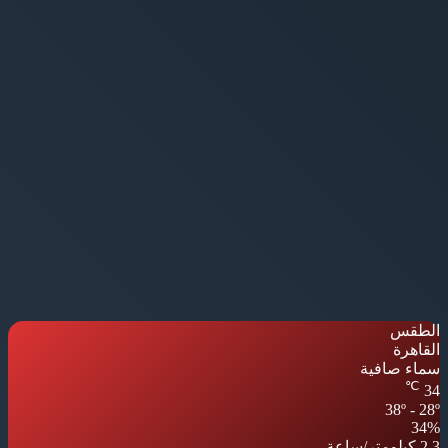
الطقس
القاهرة
سماء صافية
℃
34
38º - 28º
34%
2.3 كيلومتر/ساعة