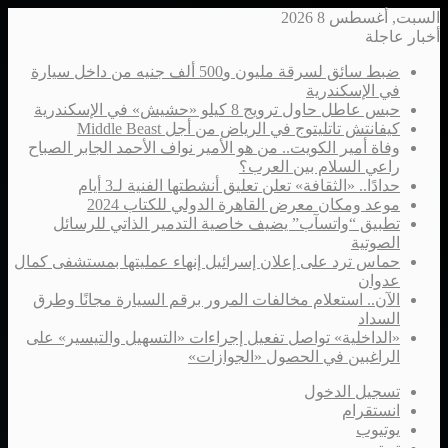
السبت, أغسطس 8 2026
أخبار عاجلة
ضبط سائق لسرقة مليون و500 ألف جنيه من داخل سيارة
في الإسكندرية
حبس عاطل حاول ترويج 8 كيلو «حشيش» في الإسكندرية
كيفانتش تاتليتوج في الرياض من أجل Middle Beast
وفاة أمير الكويت.. من هو الأمير نواف الأحمد الجابر الصباح
راعي السلام بين العرب؟
حدادًا.. «الثقافة» تعلن تعليق أنشطتها الفنية لـ3 أيام
موعد ومكان معرض القاهرة الدولي للكتاب 2024
تطبيق “واتسآب” يضيف خاصية التدمير الذاتي للرسائل
الصوتية
حماس ترد على إعلان إسرائيل إنهاء عمليتها بمستشفى كمال
عدوان
الآن.. استعلام مخالفات المرور برقم السيارة مجانًا وطرق
السداد
«الداخلية» تواصل تفعيل إجراءات «التسهيل والتيسير» على
الراغبين في الحصول «الجوازات»
تسجيل الدخول
انستقرام
يوتيوب