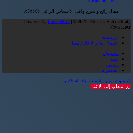
Rasha mohamed
مقال رائع و شرح وافي الاحساس الراقي 😍😍😍...
Powered by
LameyHost
| © 2026، Elmasry Eldemokraty
Newspaper
الرئيسية
الإتصال بنا و الإعلان معنا
فيسبوك
تويتر
يوتيوب
انستقرام
فيسبوك
تويتر
واتساب
تيلقرام
ڤايبر
زر الذهاب إلى الأعلى