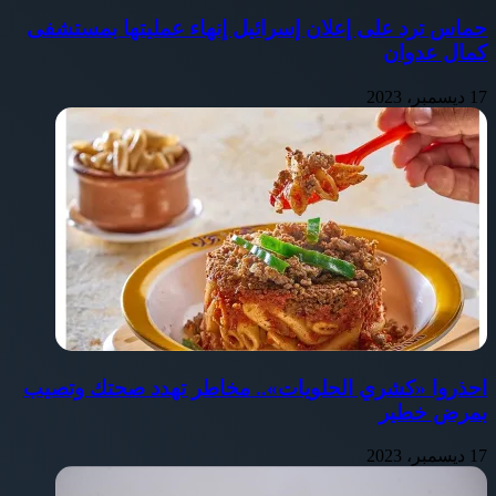
حماس ترد على إعلان إسرائيل إنهاء عمليتها بمستشفى
كمال عدوان
17 ديسمبر، 2023
احذروا «كشري الحلويات».. مخاطر تهدد صحتك وتصيب
بمرض خطير
17 ديسمبر، 2023