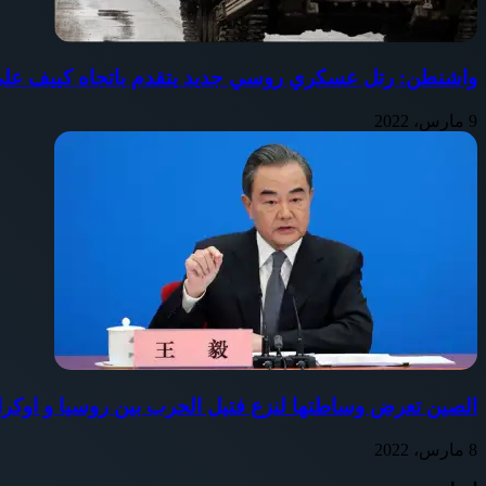
واشنطن: رتل عسكري روسي جديد يتقدم باتجاه كييف على بعد 60 كيل
9 مارس، 2022
الصين تعرض وساطتها لنزع فتيل الحرب بين روسيا و اوكران
8 مارس، 2022