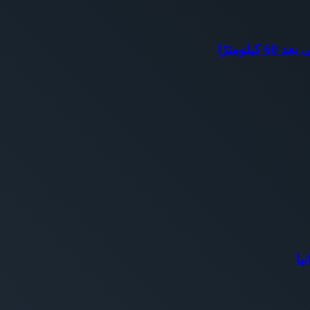
ومترًا
يا