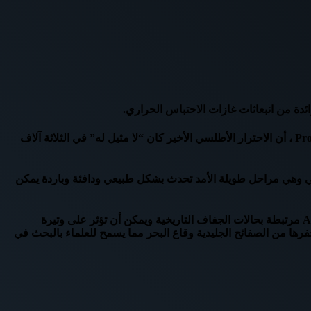
ووجد البحث الذي قام به الفريق الحكومي الدولي المعني بتغير المناخ، والذي نشر في مجلة Proceedings of the National Academy of Sciences ، أن الاحترار الأطلسي الأخير كان “لا مثيل له” في الثلاثة آلاف
لمتحدة وكندا، في تقلب درجة حرارة سطح البحر متعدد العقود (AMV) في المحيط الأطلسي وهي مراحل طويلة الأمد تحدث بشكل طبيعي ودافئة وباردة يمكن
كما يشير التقرير الى أن حرارة سطح البحر تؤثر بشدة على مناخ نصف الكرة الشمالي، بما في ذلك القطب الشمالي، وقد تم العثور على AMV مرتبطة بحالات الجفاف التاريخية ويمكن أن تؤثر على وتيرة
رها من الصفائح الجليدية وقاع البحر مما يسمح للعلماء بالبحث في