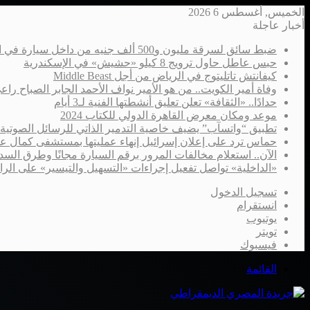
الخميس, أغسطس 6 2026
أخبار عاجلة
ضبط سائق لسرقة مليون و500 ألف جنيه من داخل سيارة في الإسكندرية
حبس عاطل حاول ترويج 8 كيلو «حشيش» في الإسكندرية
كيفانتش تاتليتوج في الرياض من أجل Middle Beast
وفاة أمير الكويت.. من هو الأمير نواف الأحمد الجابر الصباح را
حدادًا.. «الثقافة» تعلن تعليق أنشطتها الفنية لـ3 أيام
موعد ومكان معرض القاهرة الدولي للكتاب 2024
تطبيق “واتسآب” يضيف خاصية التدمير الذاتي للرسائل الصوتية
حماس ترد على إعلان إسرائيل إنهاء عمليتها بمستشفى كمال ع
الآن.. استعلام مخالفات المرور برقم السيارة مجانًا وطرق السدا
«الداخلية» تواصل تفعيل إجراءات «التسهيل والتيسير» على الر
تسجيل الدخول
انستقرام
يوتيوب
تويتر
فيسبوك
القائمة