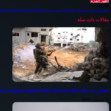
اظهر المزيد
شاركها
فيسبوك
تويتر
لينكدإن
بينتيريست
Odnoklassniki
مقالات ذات صلة
حماس ترد على إعلان إسرائيل إنهاء عمليتها بمستشفى كم
17 ديسمبر، 2023