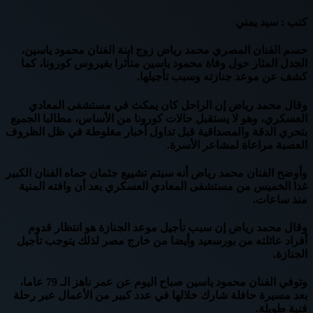
كتب : سيد يمني
حسم الفنان المصري محمد رياض زوج ابنة الفنان محمود ياسين،
الجدل المثار حول وفاة محمود ياسين متأثرا بفيروس كورونا، كما
كشف عن موعد جنازته وسبب تأجيلها.
وقال محمد رياض إن الراحل كان يمكث في مستشفى المعادي
العسكري، وهو لا يستقبل حالات كورونا من الأساس، مطالبا الجميع
بتحري الدقة والمصداقية قبل تداول أخبار مغلوطة في ظل الظروف
العصبة مراعاة لمشاعر الأسرة.
وأوضح الفنان محمد رياض أنه سيتم تشييع جثمان حماه الفنان الكبير
غدا الخميس من مستشفى المعادي العسكري بعد أن وافته المنية
منذ ساعات.
وقال محمد رياض إن سبب تأجيل موعد الجنازة هو انتظار قدوم
أفراد عائلته من بورسعيد وأيضا من خارج مصر لذلك يتوجب تأجيل
الجنازة.
وتوفي الفنان محمود ياسين صباح اليوم عن عمر ناهز الـ 79 عاما،
بعد مسيرة حافلة شارك خلالها في عدد كبير من الأعمال عبر رحلة
فنية طويلة.