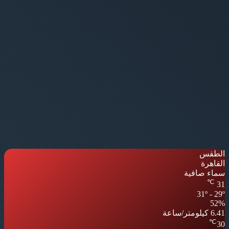
الطقس
القاهرة
سماء صافية
℃
31
31º - 29º
52%
6.41 كيلومتر/ساعة
℃
30