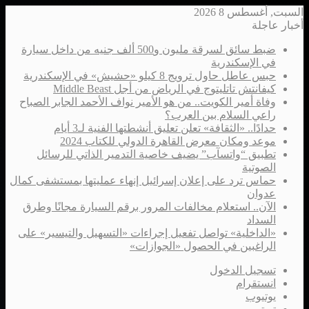
السبت, أغسطس 8 2026
أخبار عاجلة
ضبط سائق لسرقة مليون و500 ألف جنيه من داخل سيارة
في الإسكندرية
حبس عاطل حاول ترويج 8 كيلو «حشيش» في الإسكندرية
كيفانتش تاتليتوج في الرياض من أجل Middle Beast
وفاة أمير الكويت.. من هو الأمير نواف الأحمد الجابر الصباح
راعي السلام بين العرب؟
حدادًا.. «الثقافة» تعلن تعليق أنشطتها الفنية لـ3 أيام
موعد ومكان معرض القاهرة الدولي للكتاب 2024
تطبيق “واتسآب” يضيف خاصية التدمير الذاتي للرسائل
الصوتية
حماس ترد على إعلان إسرائيل إنهاء عمليتها بمستشفى كمال
عدوان
الآن.. استعلام مخالفات المرور برقم السيارة مجانًا وطرق
السداد
«الداخلية» تواصل تفعيل إجراءات «التسهيل والتيسير» على
الراغبين في الحصول «الجوازات»
تسجيل الدخول
انستقرام
يوتيوب