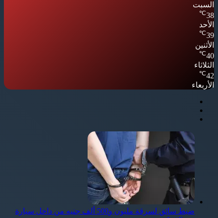
السبت
℃
38
الأحد
℃
39
الأثنين
℃
40
الثلاثاء
℃
42
الأربعاء
ضبط سائق لسرقة مليون و500 ألف جنيه من داخل سيارة