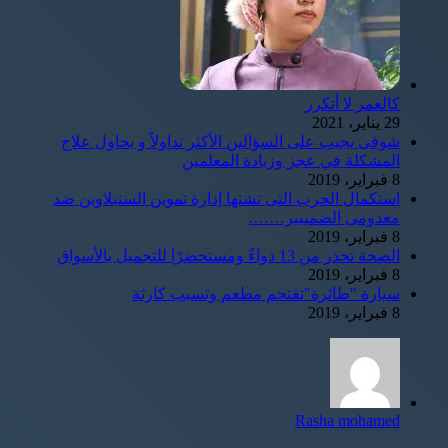
كالعمر لا أتكرر
29 يناير، 2021
شوقى يجيب على السؤالين الأكثر تداولاً و يحاول علاج
المشكلة في عجز وزيادة المعلمين
8 فبراير، 2019
استكمال الحرب التى تشنها إدارة تموين السنبلاوين ضد
معدومى الضمييير…….
8 فبراير، 2019
الصحة تحذر من 13 دواءً ومستحضرًا للتجميل بالأسواق
8 فبراير، 2019
سيارة "طائرة"تقتحم مطعم وتسبب كارثة
8 فبراير، 2019
Rasha mohamed