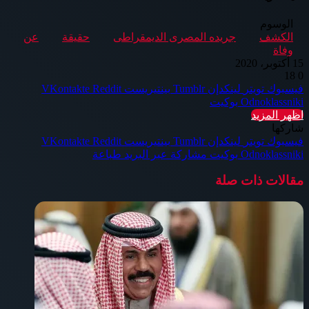
الوسوم
الكشف
جريده المصرى الديمقراطى
حقيقة
عن
وفاة
15 أكتوبر، 2020
18
0
فيسبوك
تويتر
لينكدإن
بينتيريست
Odnoklassniki
بوكيت
اظهر المزيد
شاركها
فيسبوك
تويتر
لينكدإن
بينتيريست
Odnoklassniki
بوكيت
مشاركة عبر البريد
طباعة
مقالات ذات صلة