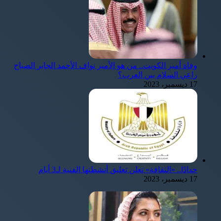
وفاة أمير الكويت.. من هو الأمير نواف الأحمد الجابر الصباح
راعي السلام بين العرب؟
17 ديسمبر، 2023
حدادًا.. «الثقافة» تعلن تعليق أنشطتها الفنية لـ3 أيام
17 ديسمبر، 2023