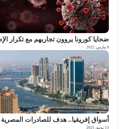
i
ل
k
ب
i
ر
ي
د
ضحايا كورونا يروون تجاربهم مع تكرار الإصابة
9 مارس، 2022
أسواق إفريقيا.. هدف للصادرات المصرية
13 يونيو، 2021