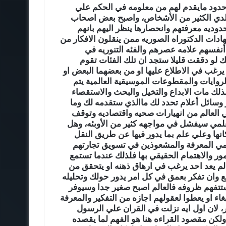
دود مايقدم لهم من معلومه في الحكم علي
يه لدي الكثير من الأشخاص، واصبح بعض اصحاب
وديه معرفتهم وانحصارها ينظر اليهم بانهم
ادات الدكتوراه الصوريه ممن ينقلون الافكار من
نفسهم علامه عصرهم والفئه التنوريه في
ك لو دققت قليلا ستجد ان تلك الفئات تقوم
 يرغب في الاطلاع عليها او من بعضهما البعض او
روايات والمقطوعات الموسيقية العالمية يتم
ذلك مات الابداع والتخيل والبحث والاستقصاء
 وسائل أعلام تحدد لك ماالذي ستقدمه لك وما
 العالم من انهيارات صحيه واقتصاديه وتوقف
علمي سيفشل في مواجهه كثير من الأوبئه، وهل
ها وعلي علم بما يدور فيها عن طريق النقل
ومي المعرفة والمشعوذين في تسويق تجارتهم
مور والاهتمام الحقيقي بها فلذلك عندما تستمع
لم يعد احد يرغب في ارهاق ذهنه او يتحقق من
 وان تفكر بعمق في كل امر يدور حولك وتحليله
تتفهم ظروفه فالعالم اصبح صغير جدا وسيوفر
اء او يعطوا لعقولهم اجازه من التفكير والمعرفة
ور، لان اول ايه نزلت في القران علي الرسول
 ولكن مقصود القراءه هنا هو الفهم لما يقصده