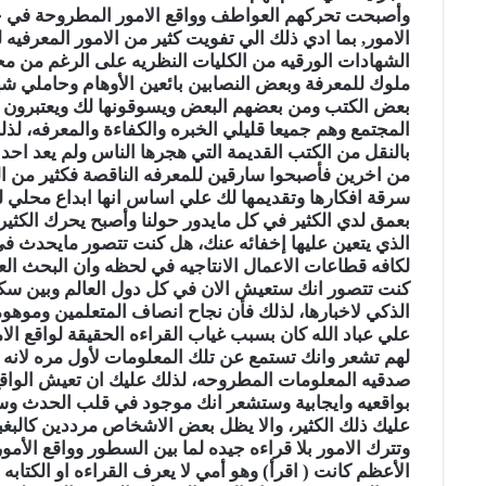
وأصبحت تحركهم العواطف وواقع الامور المطروحة في ح
الامور, بما ادي ذلك الي تفويت كثير من الامور المعرف
الشهادات الورقيه من الكليات النظريه على الرغم من محد
ملوك للمعرفة وبعض النصابين بائعين الأوهام وحاملي شه
بعض الكتب ومن بعضهم البعض ويسوقونها لك ويعتبرون أ
المجتمع وهم جميعا قليلي الخبره والكفاءة والمعرفه، لذل
بالنقل من الكتب القديمة التي هجرها الناس ولم يعد احد
من اخرين فأصبحوا سارقين للمعرفه الناقصة فكثير من ال
سرقة افكارها وتقديمها لك علي اساس انها ابداع محلي ل
بعمق لدي الكثير في كل مايدور حولنا وأصبح يحرك الكثير
الذي يتعين عليها إخفائه عنك، هل كنت تتصور مايحدث في
لكافه قطاعات الاعمال الانتاجيه في لحظه وان البحث ال
كنت تتصور انك ستعيش الان في كل دول العالم وبين سكان
الذكي لاخبارها، لذلك فأن نجاح انصاف المتعلمين وموه
علي عباد الله كان بسبب غياب القراءه الحقيقة لواقع الا
لهم تشعر وانك تستمع عن تلك المعلومات لأول مره لانه 
صدقيه المعلومات المطروحه، لذلك عليك ان تعيش الواقع
بواقعيه وايجابية وستشعر انك موجود في قلب الحدث وس
عليك ذلك الكثير، والا يظل بعض الاشخاص مرددين كالبغبغ
وتترك الامور بلا قراءه جيده لما بين السطور وواقع الأم
الأعظم كانت ( اقرأ) وهو أمي لا يعرف القراءه او الكتابه