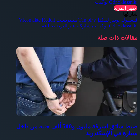
Odnoklassniki
بوكيت
اظهر المزيد
شاركها
فيسبوك
تويتر
لينكدإن
بينتيريست
Odnoklassniki
بوكيت
مشاركة عبر البريد
طباعة
مقالات ذات صلة
ضبط سائق لسرقة مليون و500 ألف جنيه من داخل
سيارة في الإسكندرية