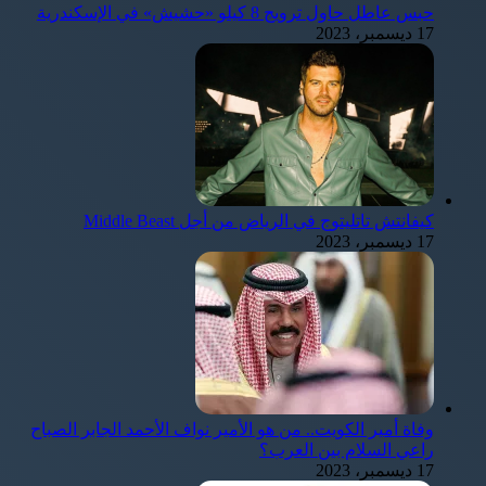
حبس عاطل حاول ترويج 8 كيلو «حشيش» في الإسكندرية
17 ديسمبر، 2023
كيفانتش تاتليتوج في الرياض من أجل Middle Beast
17 ديسمبر، 2023
وفاة أمير الكويت.. من هو الأمير نواف الأحمد الجابر الصباح
راعي السلام بين العرب؟
17 ديسمبر، 2023