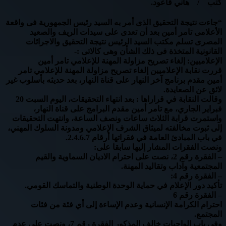
كتب / هاني قاعود.
“جاءت نتيجة التحقيق الذى أمر به السيد رئيس الجمهورية فى واقعة
الأعلامى تامر أمين بعد أن تعدى على سيدات الريف والصعيد
المصرى تسلم مكتب السيد الرئيس نتيجة التحقيق والاجرائات
القانونية المتخذة فى ذلك الشأن وهى كالاتى :-
الإعلاميين: إلغاء تصريح مزاولة المهنة للإعلامي تامر أمين
قررت نقابة الإعلاميين إلغاء تصريح مزاولة المهنة للإعلامي تامر
أمين مقدم برنامج آخر النهار على قناة النهار، بعد حديثه بأسلوب غير
لائق عن الصعايدة.
وقالت النقابة في قراراها : بعد انتهاء التحقيقات، اليوم السبت 20
فبراير الجاري، مع تامر أمين مقدم البرامج على قناة النهار،
واستمرت قرابة الثلاث ساعات ونصف الساعة، وانتهت التحقيقات
إلى ثبوت مخالفته لميثاق الشرف الإعلامي ومدونة السلوك المهني،
في باب المبادئ العامة في فقراتها أرقام 2.4.6.7.
ونصت الفقرات المشار إليها سابقا على:
– الفقرة رقم 2، نصت على احترام الاديان السماوية والقيم
المجتمعية وآداب وتقاليد المهنة.
– الفقرة رقم 4:
تأكيد دور الإعلام في حماية الوحدة الوطنية والتماسك القومي.
– الفقرة رقم 6
احترام الكرامة الإنسانية وعدم الإساءة إلى أي فئة من فئات
المجتمع.
وفي باب الواجبات خالف المذكور الفقرة رقم 7، ونصت على عدم