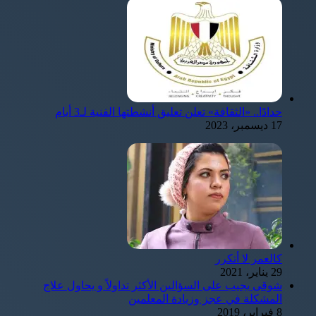
حدادًا.. «الثقافة» تعلن تعليق أنشطتها الفنية لـ3 أيام
17 ديسمبر، 2023
كالعمر لا أتكرر
29 يناير، 2021
شوقى يجيب على السؤالين الأكثر تداولاً و يحاول علاج
المشكلة في عجز وزيادة المعلمين
8 فبراير، 2019