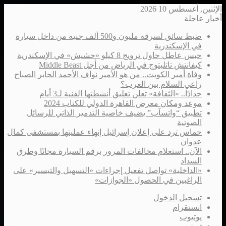
الإثنين, أغسطس 10 2026
أخبار عاجلة
ضبط سائق لسرقة مليون و500 ألف جنيه من داخل سيارة
في الإسكندرية
حبس عاطل حاول ترويج 8 كيلو «حشيش» في الإسكندرية
كيفانتش تاتليتوج في الرياض من أجل Middle Beast
وفاة أمير الكويت.. من هو الأمير نواف الأحمد الجابر الصباح
راعي السلام بين العرب؟
حدادًا.. «الثقافة» تعلن تعليق أنشطتها الفنية لـ3 أيام
موعد ومكان معرض القاهرة الدولي للكتاب 2024
تطبيق “واتسآب” يضيف خاصية التدمير الذاتي للرسائل
الصوتية
حماس ترد على إعلان إسرائيل إنهاء عمليتها بمستشفى كمال
عدوان
الآن.. استعلام مخالفات المرور برقم السيارة مجانًا وطرق
السداد
«الداخلية» تواصل تفعيل إجراءات «التسهيل والتيسير» على
الراغبين في الحصول «الجوازات»
تسجيل الدخول
انستقرام
يوتيوب