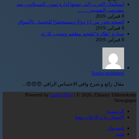
استكمال الحرب التى تشنها إدارة تموين السنبلاوين ضد
معدومى الضمييير…….
8 فبراير، 2019
الصحة تحذر من 13 دواءً ومستحضرًا للتجميل بالأسواق
8 فبراير، 2019
سيارة "طائرة"تقتحم مطعم وتسبب كارثة
8 فبراير، 2019
Rasha mohamed
مقال رائع و شرح وافي الاحساس الراقي 😍😍😍...
Powered by
LameyHost
| © 2026، Elmasry Eldemokraty
Newspaper
الرئيسية
الإتصال بنا و الإعلان معنا
فيسبوك
تويتر