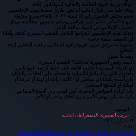
انتهاك حرمة الحياة الخاصة والعائلية للمواطنين كافة.
وبناء عليه صدر قرار النائب الدكتور طارق سعدة نقيب الإعلاميين،
عضو مجلس الشيوخ رقم 10 لسنة ٢٠٢١، بإلغاء تصريح مزاولة
المهنة الصادر، لتامر أمين إبراهيم يوسف بسيوني لمخالفته ميثاق
الشرف الإعلامي في المواد سالفة الذكر.
وتؤكد نقابة الإعلاميين احترامها الكامل للشعب المصري كافة، وأهلنا
في الصعيد بصفة خاصة
ملحوظة:- مرفق صورة فوتوغرافية للاعلامى و لجنة التحقيق اثناء
التحقيق
وبعد ما سبق
السيد رئيس الجمهورية مخاطبا” الشعب المصرى
إن الدولة المصرية الجديدة قائمة على حفظ كرامة المواطنين
وأحترام القيم والمبادئ الأنسانية والحفاظ على العادات والتقاليد
ولن أسمح بأهانة اى مواطن أيا” كانت ديانتة أو لونة أو عرقة أو
قبيلتة أو انتماؤة السياسي
وأن كرامة المواطن المصرى أمن قومى ولن أسمح المساس
بكرامتة ولن تنهض الأمم بدون أخلاق و أحترام الأخر.
الوسوم
جريده المصرى الديمقراطى الجديد
21 فبراير، 2021
1٬228
0
فيسبوك
تويتر
لينكدإن
بينتيريست