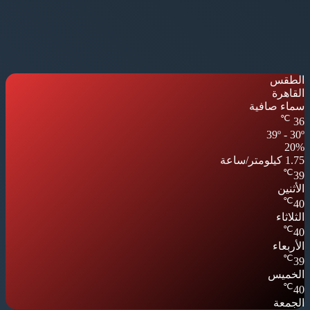
الطقس
القاهرة
سماء صافية
℃
36
39º - 30º
20%
1.75 كيلومتر/ساعة
℃
39
الأثنين
℃
40
الثلاثاء
℃
40
الأربعاء
℃
39
الخميس
℃
40
الجمعة