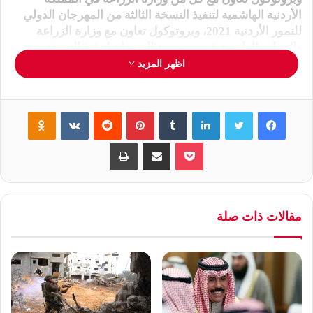
الأردنية الهاشمية لتنفيذ النسخة الثالثة من المهرجان الدولي
للتمور الأردنية 2021، وبروتوكول تعاون مع وزارة الزراعة
والموارد الطبيعية في جمهورية السودان لتنفيذ النسخة
الرابعة من المهرجان الدولي للتمور السودانية 2021،
اظهر المزيد
وبروتوكول تعاون مع وزارة التنمية الريفية في الجمهورية
الإسلامية الموريتانية لتنفيذ النسخة الأولى من المهرجان
الدولي للتمور الموريتانية 2021. وقال الدكتور عبد الوهاب زايد
فيسبوك
تويتر
لينكدإن
‏Tumblr
بينتيريست
‏Reddit
‏VKontakte
Odnoklassniki
أمين عام الجائزة أن توقيع أربع مذكرات تفاهم خلال الحفل
بوكيت
مشاركة عبر البريد
طباعة
الافتراضي لتكريم الفائزين بالجائزة بدورتها الثالثة عشرة
2021 يأتي ليؤكد على المصداقية العالية التي حققتها الجائزة
على المستوى الوطني والإقليمي والدولي
مقالات ذات صلة
جريده المصرى الديمقراطى الجديد