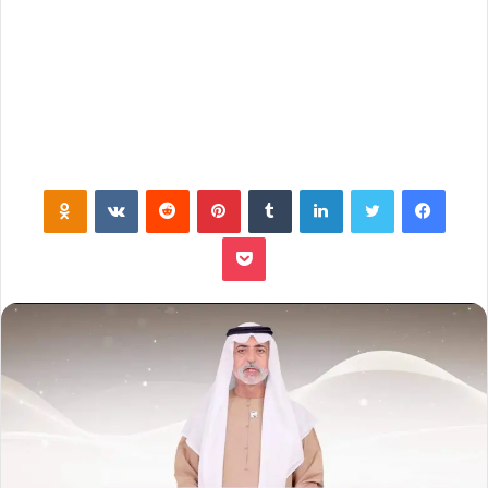
فيسبوك
تويتر
لينكدإن
‏Tumblr
بينتيريست
‏Reddit
‏VKontakte
Odnoklassniki
بوكيت