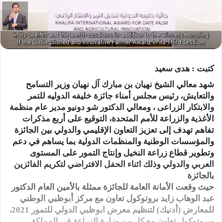
كتبت : هدى سعيد
شهد معالي الشيخ نهيان بن مبارك آل نهيان وزير التسامح
والتعايش، رئيس مجلس أمناء جائزة خليفه الدوليه للتمر
والابتكار الزراعى ، ومعالي الدكتور شو دونيو مدير عام منظمة
الأغذية والزراعة للأمم المتحدة، التوقيع على أربع مذكرات
تفاهم تهدف إلى تعزيز التعاون الإقليمي والدولي بين الجائزة
والمؤسسات الوطنية والمنظمات الدولية بما يساهم في دعم
وتطوير قطاع زراعة النخيل وإنتاج التمور على المستوى
العربي والدولي وذلك اثناء الحفل الافتراضي لتكريم الفائزين
بالجائزة
حيث وقعت الأمانة العامة للجائزة ممثلة بالأمين العام الدكتور
عبد الوهاب زايد بروتوكول تعاون مع مركز أبوظبي الوطني
للمعارض (أدنيك) لتنظيم معرض ابوظبي الدولي للتمور 2021،
وبروتوكول تعاون مع كل من وزارة الزراعة في المملكة