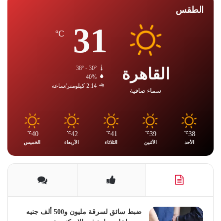
الطقس
31
℃
القاهرة
38º - 30º
40%
2.14 كيلومتر/ساعة
سماء صافية
40
42
41
39
38
℃
℃
℃
℃
℃
الأحد
الأثنين
الثلاثاء
الأربعاء
الخميس
ضبط سائق لسرقة مليون و500 ألف جنيه