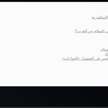
عي السلام بين العرب؟
دوان
د
اغبين في الحصول «الجوازات»