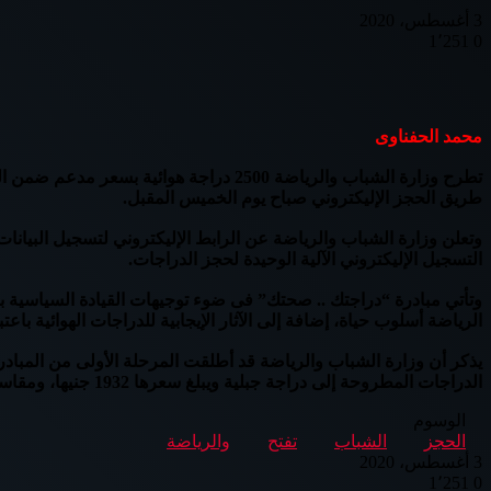
3 أغسطس، 2020
1٬251
0
Odnoklassniki
تويتر
بوكيت
لينكدإن
فيسبوك
بينتيريست
محمد الحفناوى
تطرح وزارة الشباب والرياضة 2500 دراجة 
طريق الحجز الإليكتروني صباح يوم الخميس المقبل.
وتعلن وزارة الشباب والرياضة عن الرابط الإليكتروني لتسجيل البيانات 
التسجيل الإليكتروني الآلية الوحيدة لحجز الدراجات.
وتأتي مبادرة “دراجتك .. صحتك” فى ضوء توجيهات القيادة السياسية ب
الرياضة أسلوب حياة، إضافة إلى الآثار الإيجابية للدراجات الهوائية باع
الدراجات المطروحة إلى دراجة جبلية ويبلغ سعرها 1932 جنيها، ومقاسها 26، ودراجة هجين وقيمتها 2362 جنيها، ومقاسها 28.
الوسوم
الحجز
الشباب
تفتح
والرياضة
3 أغسطس، 2020
1٬251
0