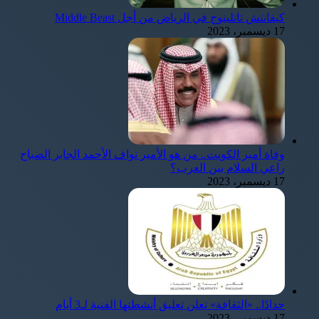
كيفانتش تاتليتوج في الرياض من أجل Middle Beast
17 ديسمبر، 2023
وفاة أمير الكويت.. من هو الأمير نواف الأحمد الجابر الصباح
راعي السلام بين العرب؟
17 ديسمبر، 2023
حدادًا.. «الثقافة» تعلن تعليق أنشطتها الفنية لـ3 أيام
17 ديسمبر، 2023