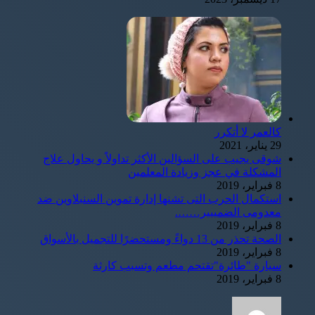
كالعمر لا أتكرر
29 يناير، 2021
شوقى يجيب على السؤالين الأكثر تداولاً و يحاول علاج
المشكلة في عجز وزيادة المعلمين
8 فبراير، 2019
استكمال الحرب التى تشنها إدارة تموين السنبلاوين ضد
معدومى الضمييير…….
8 فبراير، 2019
الصحة تحذر من 13 دواءً ومستحضرًا للتجميل بالأسواق
8 فبراير، 2019
سيارة "طائرة"تقتحم مطعم وتسبب كارثة
8 فبراير، 2019