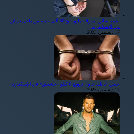
ضبط سائق لسرقة مليون و500 ألف جنيه من داخل سيارة
في الإسكندرية
17 ديسمبر، 2023
حبس عاطل حاول ترويج 8 كيلو «حشيش» في الإسكندرية
17 ديسمبر، 2023