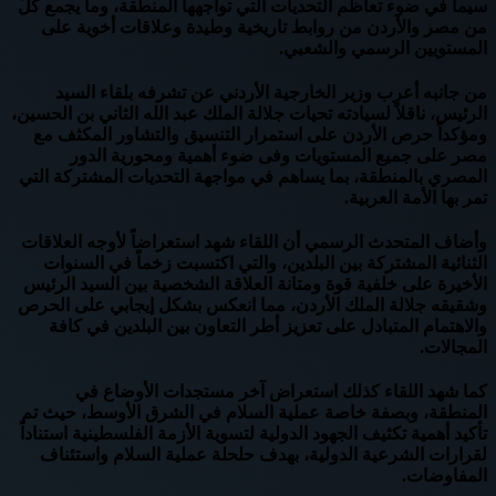
سيما في ضوء تعاظم التحديات التي تواجهها المنطقة، وما يجمع كلٌ
من مصر والأردن من روابط تاريخية وطيدة وعلاقات أخوية على
المستويين الرسمي والشعبي.
من جانبه أعرب وزير الخارجية الأردني عن تشرفه بلقاء السيد
الرئيس، ناقلاً لسيادته تحيات جلالة الملك عبد الله الثاني بن الحسين،
ومؤكداً حرص الأردن على استمرار التنسيق والتشاور المكثف مع
مصر على جميع المستويات وفى ضوء أهمية ومحورية الدور
المصري بالمنطقة، بما يساهم في مواجهة التحديات المشتركة التي
تمر بها الأمة العربية.
وأضاف المتحدث الرسمي أن اللقاء شهد استعراضاً لأوجه العلاقات
الثنائية المشتركة بين البلدين، والتي اكتسبت زخماً في السنوات
الأخيرة على خلفية قوة ومتانة العلاقة الشخصية بين السيد الرئيس
وشقيقه جلالة الملك الأردن، مما انعكس بشكل إيجابي على الحرص
والاهتمام المتبادل على تعزيز أطر التعاون بين البلدين في كافة
المجالات.
كما شهد اللقاء كذلك استعراض آخر مستجدات الأوضاع في
المنطقة، وبصفة خاصة عملية السلام في الشرق الأوسط، حيث تم
تأكيد أهمية تكثيف الجهود الدولية لتسوية الأزمة الفلسطينية استناداً
لقرارات الشرعية الدولية، بهدف حلحلة عملية السلام واستئناف
المفاوضات.