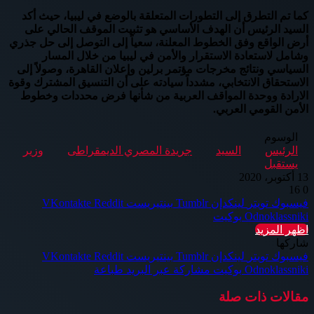
كما تم التطرق إلى التطورات المتعلقة بالوضع في ليبيا، حيث أكد
السيد الرئيس أن الهدف الأساسي هو تثبيت الموقف الحالي على
أرض الواقع وفق الخطوط المعلنة، سعياً إلى التوصل إلى حل جذري
وشامل لاستعادة الاستقرار والأمن في ليبيا من خلال المسار
السياسي ونتائج مخرجات مؤتمر برلين وإعلان القاهرة، وصولاً إلى
الاستحقاق الانتخابي، مشدداً سيادته على أن التنسيق المشترك وقوة
الارادة ووحدة المواقف العربية من شأنها فرض محددات وخطوط
الأمن القومي العربي.
الوسوم
الرئيس
السيد
جريدة المصري الديمقراطى
وزير
يستقبل
13 أكتوبر، 2020
16
0
فيسبوك
تويتر
لينكدإن
بينتيريست
Odnoklassniki
بوكيت
اظهر المزيد
شاركها
فيسبوك
تويتر
لينكدإن
بينتيريست
Odnoklassniki
بوكيت
مشاركة عبر البريد
طباعة
مقالات ذات صلة