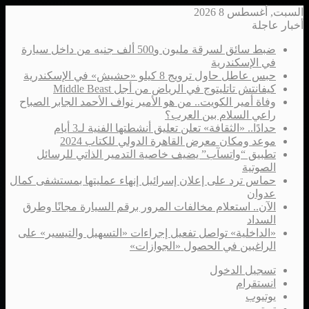
السبت, أغسطس 8 2026
أخبار عاجلة
ضبط سائق لسرقة مليون و500 ألف جنيه من داخل سيارة
في الإسكندرية
حبس عاطل حاول ترويج 8 كيلو «حشيش» في الإسكندرية
كيفانتش تاتليتوج في الرياض من أجل Middle Beast
وفاة أمير الكويت.. من هو الأمير نواف الأحمد الجابر الصباح
راعي السلام بين العرب؟
حدادًا.. «الثقافة» تعلن تعليق أنشطتها الفنية لـ3 أيام
موعد ومكان معرض القاهرة الدولي للكتاب 2024
تطبيق “واتسآب” يضيف خاصية التدمير الذاتي للرسائل
الصوتية
حماس ترد على إعلان إسرائيل إنهاء عمليتها بمستشفى كمال
عدوان
الآن.. استعلام مخالفات المرور برقم السيارة مجانًا وطرق
السداد
«الداخلية» تواصل تفعيل إجراءات «التسهيل والتيسير» على
الراغبين في الحصول «الجوازات»
تسجيل الدخول
انستقرام
يوتيوب