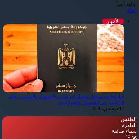
شاهد أيضاً
إغلاق
الأخبار
«الداخلية» تواصل تفعيل إجراءات «التسهيل والتيسير» على
الراغبين في الحصول «الجوازات»
17 ديسمبر، 2023
الطقس
القاهرة
سماء صافية
℃
36