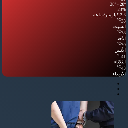
38º - 28º
23%
2.3 كيلومتر/ساعة
℃
38
السبت
℃
38
الأحد
℃
39
الأثنين
℃
41
الثلاثاء
℃
43
الأربعاء