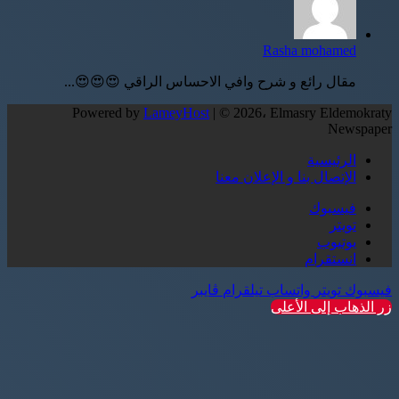
Rasha mohamed
مقال رائع و شرح وافي الاحساس الراقي 😍😍😍...
Powered by
LameyHost
| © 2026، Elmasry Eldemokraty
Newspaper
الرئيسية
الإتصال بنا و الإعلان معنا
فيسبوك
تويتر
يوتيوب
انستقرام
فيسبوك
تويتر
واتساب
تيلقرام
ڤايبر
زر الذهاب إلى الأعلى