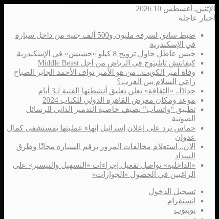
الإثنين, أغسطس 10 2026
أخبار عاجلة
ضبط سائق لسرقة مليون و500 ألف جنيه من داخل سيارة
في الإسكندرية
حبس عاطل حاول ترويج 8 كيلو «حشيش» في الإسكندرية
كيفانتش تاتليتوج في الرياض من أجل Middle Beast
وفاة أمير الكويت.. من هو الأمير نواف الأحمد الجابر الصباح
راعي السلام بين العرب؟
حدادًا.. «الثقافة» تعلن تعليق أنشطتها الفنية لـ3 أيام
موعد ومكان معرض القاهرة الدولي للكتاب 2024
تطبيق “واتسآب” يضيف خاصية التدمير الذاتي للرسائل
الصوتية
حماس ترد على إعلان إسرائيل إنهاء عمليتها بمستشفى كمال
عدوان
الآن.. استعلام مخالفات المرور برقم السيارة مجانًا وطرق
السداد
«الداخلية» تواصل تفعيل إجراءات «التسهيل والتيسير» على
الراغبين في الحصول «الجوازات»
تسجيل الدخول
انستقرام
يوتيوب