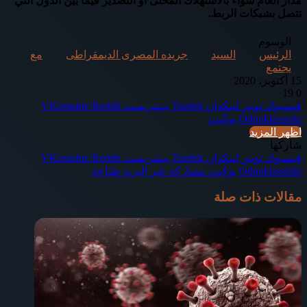
مدار العام سواء بالاستهلاك المحلى أو التصدير فيما بين الدول التي
تتصل بشبكات الربط.
الوسوم
الرئيس
السيد
جريده المصرى الديمقراطى
مع
يجتمع
15 أكتوبر، 2020
19
0
فيسبوك
تويتر
لينكدإن
بينتيريست
Odnoklassniki
بوكيت
اظهر المزيد
شاركها
فيسبوك
تويتر
لينكدإن
بينتيريست
Odnoklassniki
بوكيت
مشاركة عبر البريد
طباعة
مقالات ذات صلة