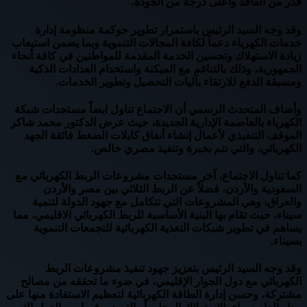
قدر من الفاقد وأعلى درجة من الجودة.
وقد وجه السيد الرئيس باستمرار تطوير حوكمة منظومة إدارة
خدمات الكهرباء دعماً لكافة المجالات التنموية وبما يضمن استيعاب
زيادة الاستهلاك وتحسين الخدمة المقدمة للمواطنين في كافة أنحاء
الجمهورية، وذلك بالتناغم مع الميكنة واستخدام العدادات الذكية
ومسبقة الدفع للارتقاء بآليات التحصيل وتطوير الخدمات.
وأضاف المتحدث الرسمي أن الاجتماع تناول ايضاً مستجدات شبكة
الكهرباء بالعاصمة الإدارية الجديدة، حيث عرض الدكتور محمد شاكر
الموقف التنفيذي لأعمال إنشاء أنفاق كابلات الضغط فائقة الجهد
الكهربائي، والتي تتم بخبرة وتنفيذ مصري خالص.
كما تناول الاجتماع، آخر مستجدات مشروعات الربط الكهربائي مع
السعودية والأردن، فضلاً عن الربط الثلاثي بين مصر والأردن
والعراق، وهي المشروعات التي تتكامل مع جهود الدولة لتنمية
سيناء، حيث تقام بها البنية الأساسية للربط الكهربائي الاقليمي، مما
يساهم في تطوير شبكات التغذية الكهربائية للتجمعات التنموية
بسيناء.
وقد وجه السيد الرئيس بتعزيز جهود تنفيذ مشروعات الربط
الكهربائي مع دول الجوار الإقليمي، في ضوء ما تحققه من مصالح
مشتركة، وحسن إدارة الطاقة الكهربائية لتعظيم الاستفادة منها على