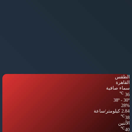
الطقس
القاهرة
سماء صافية
℃
36
38º - 30º
28%
2.84 كيلومتر/ساعة
℃
38
الأثنين
℃
40