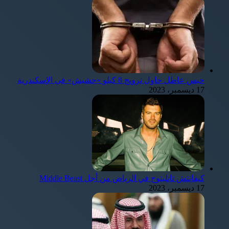
حبس عاطل حاول ترويج 8 كيلو «حشيش» في الإسكندرية
17 ديسمبر، 2023
كيفانتش تاتليتوج في الرياض من أجل Middle Beast
17 ديسمبر، 2023