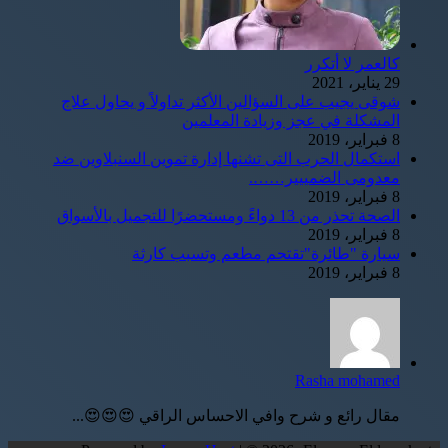
كالعمر لا أتكرر
29 يناير، 2021
شوقى يجيب على السؤالين الأكثر تداولاً و يحاول علاج
المشكلة في عجز وزيادة المعلمين
8 فبراير، 2019
استكمال الحرب التى تشنها إدارة تموين السنبلاوين ضد
معدومى الضمييير…….
8 فبراير، 2019
الصحة تحذر من 13 دواءً ومستحضرًا للتجميل بالأسواق
8 فبراير، 2019
سيارة "طائرة"تقتحم مطعم وتسبب كارثة
8 فبراير، 2019
Rasha mohamed
مقال رائع و شرح وافي الاحساس الراقي 😍😍😍...