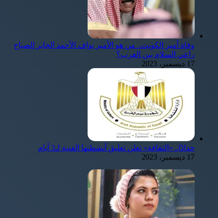
وفاة أمير الكويت.. من هو الأمير نواف الأحمد الجابر الصباح
راعي السلام بين العرب؟
17 ديسمبر، 2023
حدادًا.. «الثقافة» تعلن تعليق أنشطتها الفنية لـ3 أيام
17 ديسمبر، 2023