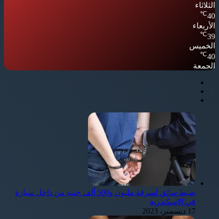
الثلاثاء
℃
40
الأربعاء
℃
39
الخميس
℃
40
الجمعة
ضبط سائق لسرقة مليون و500 ألف جنيه من داخل سيارة
في الإسكندرية
17 ديسمبر، 2023