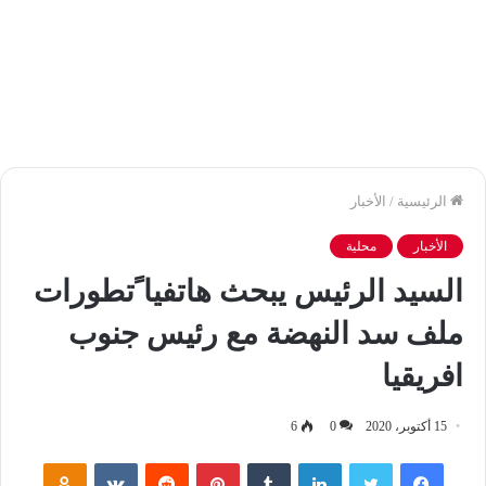
الرئيسية
/
الأخبار
الأخبار
محلية
السيد الرئيس يبحث هاتفيا ًتطورات
ملف سد النهضة مع رئيس جنوب
افريقيا
15 أكتوبر، 2020
0
6
فيسبوك
تويتر
لينكدإن
‏Tumblr
بينتيريست
‏Reddit
‏VKontakte
Odnoklassniki