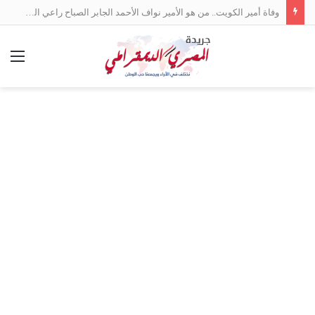
وفاة أمير الكويت.. من هو الأمير نواف الأحمد الجابر الصباح راعي السلام بين العرب؟
الق