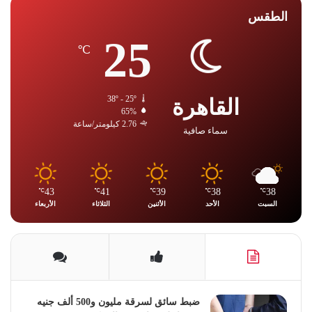
الطقس
25
℃
القاهرة
38º - 25º
65%
2.76 كيلومتر/ساعة
سماء صافية
43
41
39
38
38
℃
℃
℃
℃
℃
السبت
الأحد
الأثنين
الثلاثاء
الأربعاء
ضبط سائق لسرقة مليون و500 ألف جنيه