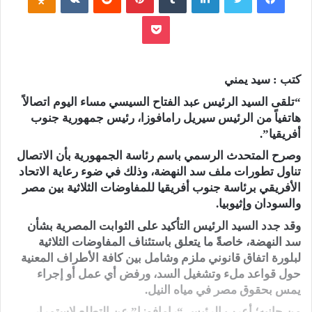
بوكيت
كتب : سيد يمني
“تلقى السيد الرئيس عبد الفتاح السيسي مساء اليوم اتصالاً
هاتفياً من الرئيس سيريل رامافوزا، رئيس جمهورية جنوب
أفريقيا”.
وصرح المتحدث الرسمي باسم رئاسة الجمهورية بأن الاتصال
تناول تطورات ملف سد النهضة، وذلك في ضوء رعاية الاتحاد
الأفريقي برئاسة جنوب أفريقيا للمفاوضات الثلاثية بين مصر
والسودان وإثيوبيا.
وقد جدد السيد الرئيس التأكيد على الثوابت المصرية بشأن
سد النهضة، خاصةً ما يتعلق باستئناف المفاوضات الثلاثية
لبلورة اتفاق قانوني ملزم وشامل بين كافة الأطراف المعنية
حول قواعد ملء وتشغيل السد، ورفض أي عمل أو إجراء
يمس بحقوق مصر في مياه النيل.
من جانبه؛ أعرب الرئيس “رامافوزا” عن التطلع لاستمرار