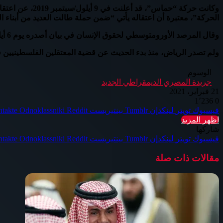
وكانت حركة “حم
الحركة”، معتبرة أن اعتقاله يأتي “ضمن حملة طالت العديد من أبناء
وقال المرصد الأورومتوسطي لحقوق الإنسان في بيان أصدره يوم 6 أيلول/سبتمبر 2019، إن السعودية تخفي قسرياً 60 فلسطينياً، من بينهم الخضري ونجله.
ولم تصدر الرياض، منذ بدء الحديث عن قضية المعتقلين الفلسطينيين
الوسوم
جريدة المصري الديمقراطي الجديد
21 فبراير، 2021
1٬236
0
فيسبوك
تويتر
لينكدإن
بينتيريست
Odnoklassniki
اظهر المزيد
شاركها
فيسبوك
تويتر
لينكدإن
بينتيريست
Odnoklassniki
مقالات ذات صلة