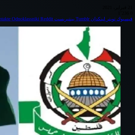
21 فبراير، 2021
1٬236
0
فيسبوك
تويتر
لينكدإن
بينتيريست
Odnoklassniki