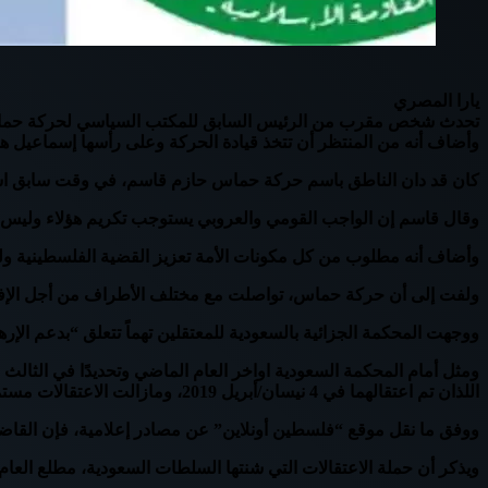
يارا المصري
تحدث شخص مقرب من الرئيس السابق للمكتب السياسي لحركة حماس 
وأضاف أنه من المنتظر أن تتخذ قيادة الحركة وعلى رأسها إسماعيل هني
كان قد دان الناطق باسم حركة حماس حازم قاسم، في وقت سابق است
وقال قاسم إن الواجب القومي والعروبي يستوجب تكريم هؤلاء وليس محاك
وأضاف أنه مطلوب من كل مكونات الأمة تعزيز القضية الفلسطينية و
ولفت إلى أن حركة حماس، تواصلت مع مختلف الأطراف من أجل الإفراج 
ووجهت المحكمة الجزائية بالسعودية للمعتقلين تهماً تتعلق “بدعم الإ
اللذان تم اعتقالهما في 4 نيسان/أبريل 2019، ومازالت الاعتقالات مستمرة.
ووفق ما نقل موقع “فلسطين أونلاين” عن مصادر إعلامية، فإن القاضي 
ويذكر أن حملة الاعتقالات التي شنتها السلطات السعودية، مطلع العا