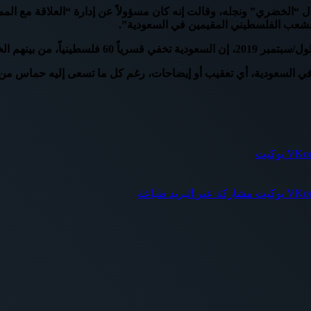
اس”، قد أعلنت في 9 أيلول/سبتمبر 2019، عن اعتقال “الخضري” ونجله، وقالت إنه كان مسؤولاً عن 
 الشعب الفلسطيني المقيمين في السعودية”.
 في السعودية، أي تعقيب أو إيضاحات، رغم كل ما تسعى إليه حماس م
بوكيت
بوكيت
مشاركة عبر البريد
طباعة