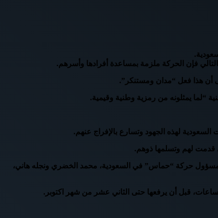
عودية.
بالتالي فإن الحركة ملزمة بمساعدة أفرادها وأسرهم.
أن هذا فعل “مدان ومستنكر”.
ة “لما يمثلونه من رمزية وطنية وقيمية.
لسعودية لهذه الجهود وتسارع بالإفراج عنهم.
ي قدمت لهم وتسلمها ذوهم.
من شهر سبتمبر لعام 2020، عدد 68 معتقلاً فلسطينياً وأردنياً، يتقدمهم مسؤول حركة “حماس” في السعودية، محمد الخضري ونجله هاني،
ساعات، قبل أن يرفعها حتى الثاني عشر من شهر اكتوبر.