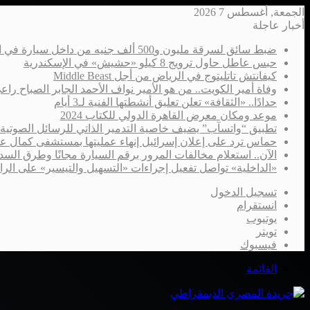
الجمعة, أغسطس 7 2026
أخبار عاجلة
ضبط سائق لسرقة مليون و500 ألف جنيه من داخل سيارة في الإسكندرية
حبس عاطل حاول ترويج 8 كيلو «حشيش» في الإسكندرية
كيفانتش تاتليتوج في الرياض من أجل Middle Beast
وفاة أمير الكويت.. من هو الأمير نواف الأحمد الجابر الصباح را
حدادًا.. «الثقافة» تعلن تعليق أنشطتها الفنية لـ3 أيام
موعد ومكان معرض القاهرة الدولي للكتاب 2024
تطبيق “واتسآب” يضيف خاصية التدمير الذاتي للرسائل الصوتية
حماس ترد على إعلان إسرائيل إنهاء عمليتها بمستشفى كمال ع
الآن.. استعلام مخالفات المرور برقم السيارة مجانًا وطرق السدا
«الداخلية» تواصل تفعيل إجراءات «التسهيل والتيسير» على الر
تسجيل الدخول
انستقرام
يوتيوب
تويتر
فيسبوك
القائمة