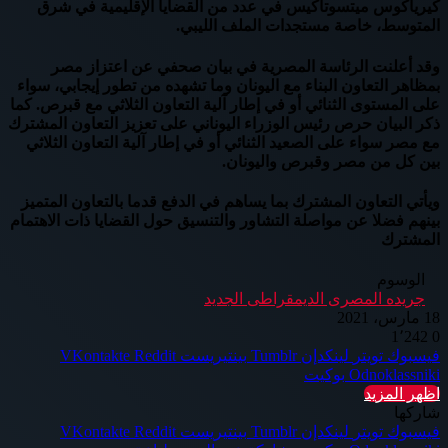
كيرياكوس ميتسوتاكيس في عدد من القضايا الإقليمية في شرق
المتوسط، خاصة مستجدات الملف الليبي.
وقد أعلنت الرئاسة المصرية في بيان صحفي عن اعتزاز مصر
بمظاهر التعاون البناء مع اليونان وما تشهده من تطور إيجابي، سواء
على المستوى الثنائي أو في إطار آلية التعاون الثلاثي مع قبرص. كما
ذكر البيان حرص رئيس الوزراء اليوناني على تعزيز التعاون المشترك
مع مصر سواء على الصعيد الثنائي أو في إطار آلية التعاون الثلاثي
بين كل من مصر وقبرص واليونان.
ويأتي التعاون المشترك بما يساهم في الدفع قدما بالتعاون المتميز
بينهم فضلا عن مواصلة التشاور والتنسيق حول القضايا ذات الاهتمام
المشترك
الوسوم
جريده المصرى الديمقراطى الجديد
18 مارس، 2021
1٬242
0
فيسبوك
تويتر
لينكدإن
بينتيريست
Odnoklassniki
بوكيت
اظهر المزيد
شاركها
فيسبوك
تويتر
لينكدإن
بينتيريست