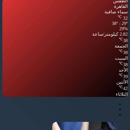
الطقس
القاهرة
سماء صافية
℃
32
38º - 29º
29%
2.82 كيلومتر/ساعة
℃
38
الجمعة
℃
38
السبت
℃
38
الأحد
℃
39
الأثنين
℃
42
الثلاثاء