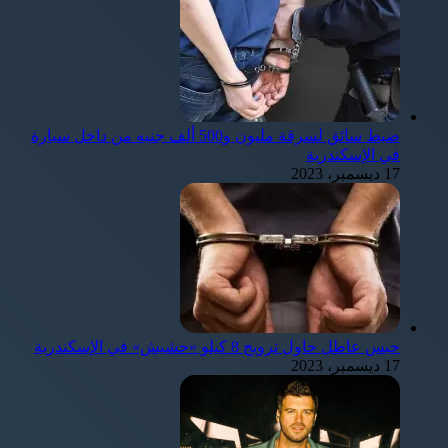
ضبط سائق لسرقة مليون و500 ألف جنيه من داخل سيارة
في الإسكندرية
17 ديسمبر، 2023
حبس عاطل حاول ترويج 8 كيلو «حشيش» في الإسكندرية
17 ديسمبر، 2023