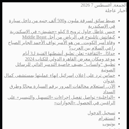
الجمعة, أغسطس 7 2026
أخبار عاجلة
ضبط سائق لسرقة مليون و500 ألف جنيه من داخل سيارة
في الإسكندرية
حبس عاطل حاول ترويج 8 كيلو «حشيش» في الإسكندرية
كيفانتش تاتليتوج في الرياض من أجل Middle Beast
وفاة أمير الكويت.. من هو الأمير نواف الأحمد الجابر الصباح
راعي السلام بين العرب؟
حدادًا.. «الثقافة» تعلن تعليق أنشطتها الفنية لـ3 أيام
موعد ومكان معرض القاهرة الدولي للكتاب 2024
تطبيق “واتسآب” يضيف خاصية التدمير الذاتي للرسائل
الصوتية
حماس ترد على إعلان إسرائيل إنهاء عمليتها بمستشفى كمال
عدوان
الآن.. استعلام مخالفات المرور برقم السيارة مجانًا وطرق
السداد
«الداخلية» تواصل تفعيل إجراءات «التسهيل والتيسير» على
الراغبين في الحصول «الجوازات»
تسجيل الدخول
انستقرام
يوتيوب