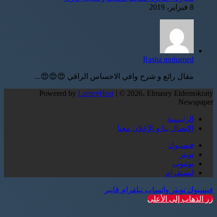
8 فبراير، 2019
Rasha mohamed
مقال رائع و شرح وافي الاحساس الراقي 😍😍😍...
Powered by
LameyHost
| © 2026، Elmasry Eldemokraty
Newspaper
الرئيسية
الإتصال بنا و الإعلان معنا
فيسبوك
تويتر
يوتيوب
انستقرام
فيسبوك
تويتر
واتساب
تيلقرام
ڤايبر
زر الذهاب إلى الأعلى