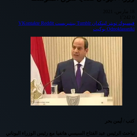
18 مارس، 2021
1٬242
0
فيسبوك
تويتر
لينكدإن
بينتيريست
Odnoklassniki
بوكيت
كتب / أيمن بحر
تباحث الرئيس عبد الفتاح السيسي هاتفيا مع رئيس الوزراء اليوناني