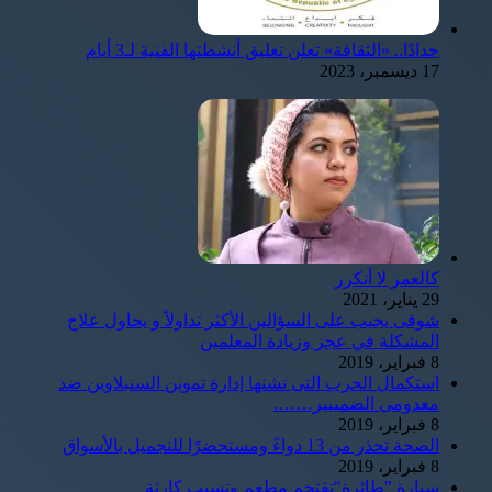
حدادًا.. «الثقافة» تعلن تعليق أنشطتها الفنية لـ3 أيام
17 ديسمبر، 2023
كالعمر لا أتكرر
29 يناير، 2021
شوقى يجيب على السؤالين الأكثر تداولاً و يحاول علاج
المشكلة في عجز وزيادة المعلمين
8 فبراير، 2019
استكمال الحرب التى تشنها إدارة تموين السنبلاوين ضد
معدومى الضمييير…….
8 فبراير، 2019
الصحة تحذر من 13 دواءً ومستحضرًا للتجميل بالأسواق
8 فبراير، 2019
سيارة "طائرة"تقتحم مطعم وتسبب كارثة