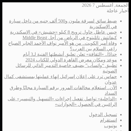
الجمعة, أغسطس 7 2026
أخبار عاجلة
ضبط سائق لسرقة مليون و500 ألف جنيه من داخل سيارة
في الإسكندرية
حبس عاطل حاول ترويج 8 كيلو «حشيش» في الإسكندرية
كيفانتش تاتليتوج في الرياض من أجل Middle Beast
وفاة أمير الكويت.. من هو الأمير نواف الأحمد الجابر الصباح
راعي السلام بين العرب؟
حدادًا.. «الثقافة» تعلن تعليق أنشطتها الفنية لـ3 أيام
موعد ومكان معرض القاهرة الدولي للكتاب 2024
تطبيق “واتسآب” يضيف خاصية التدمير الذاتي للرسائل
الصوتية
حماس ترد على إعلان إسرائيل إنهاء عمليتها بمستشفى كمال
عدوان
الآن.. استعلام مخالفات المرور برقم السيارة مجانًا وطرق
السداد
«الداخلية» تواصل تفعيل إجراءات «التسهيل والتيسير» على
الراغبين في الحصول «الجوازات»
تسجيل الدخول
انستقرام
يوتيوب