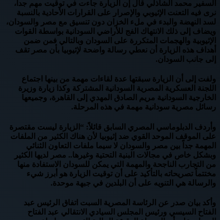
السفير محمد الشاذلي قال إن الزيارة جاءت في توقيت مهم جداً،
نرى فيه التعنت الإثيوبي والإصرار على القرارات الأحادية بالنسبة
لسد النهضة والبدء في ملء الخزان دون تنسيق مع مصر والسودان،
ويضاف إلى ذلك الانتهاك الفج للأراضي السودانية بواسطة القوات
الإثيوبية والهجمات المتكررة على السودان وبالتالي فمن ضمن
أهداف هذه الزيارة أن نعطي رسالة واضحة لإثيوبيا بأن مصر تقف
إلى جانب السودان.
ولفت إلى أن الزيارة سبقتها عدة لقاءات مهمة من بينها اجتماع
اللجنة العسكرية المصرية السودانية المشتركة وكذا زيارة وزيرة
الخارجية السودانية مريم الصادق المهدي إلى القاهرة، وجميعها
رسائل مصرية سودانية مهمة في هذه المرحلة.
وأردف الدبلوماسي المصري السابق قائلاً: “الزيارة ليست مقتصرة
على الموقف الموحد القوي ضد إثيوبيا لأن هناك الكثير من الملفات
المهمة جداً بين مصر والسودان لا سيما ملفات التعاون الثنائي
وبشكل خاص في مجالات البنية التحتية وغيرها.. مصر لديها الكثير
من التجارب الناجحة والمهمة التي يمكن للسودان الاستفادة منها
مختتماً تصريحاته بالتأكيد على أن توقيت الزيارة هو أبرز شيء
والرسالة هي التنويه على أن البلدين في جبهة موحدة.
وأكد بيان صدر عن الرئاسة المصرية السبت اتفاق الرئيس عبد
الفتاح السيسي ورئيس المجلس السيادي الانتقالي عبد الفتاح