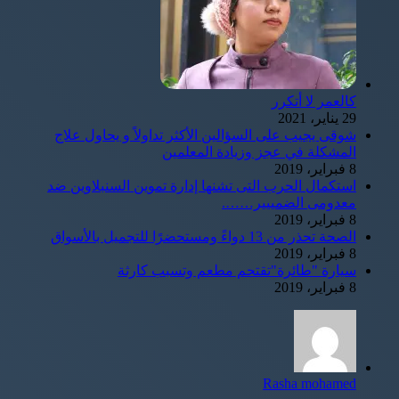
كالعمر لا أتكرر
29 يناير، 2021
شوقى يجيب على السؤالين الأكثر تداولاً و يحاول علاج
المشكلة في عجز وزيادة المعلمين
8 فبراير، 2019
استكمال الحرب التى تشنها إدارة تموين السنبلاوين ضد
معدومى الضمييير…….
8 فبراير، 2019
الصحة تحذر من 13 دواءً ومستحضرًا للتجميل بالأسواق
8 فبراير، 2019
سيارة "طائرة"تقتحم مطعم وتسبب كارثة
8 فبراير، 2019
Rasha mohamed