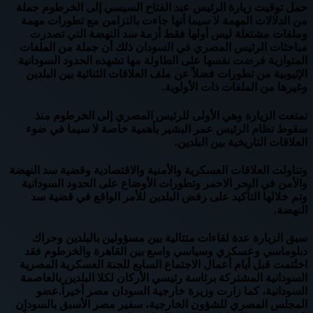
حمل توقيت زيارة الرئيس عبد الفتاح السيسي إلى الخرطوم جملة
من الدلالات المهمة لا سيما أنها جاءت بالتزامن مع تطورات مهمة
وملفات مشتعلة ليس أولها فقط أزمة سد النهضة التي تصدرت
مباحثات الرئيس المصري في السودان ذلك أن جملة من الملفات
المتوازية فرضت نفسها على الطاولة مها تشهده الحدود السودانية
الإثيوبية من تطورات فضلاً عن ملف العلاقات الثنائية بين البلدين
وغيرها من الملفات ذات الأولوية.
تمتعت الزيارة وهي الأولى للرئيس المصري إلى الخرطوم منذ
سقوط نظام الرئيس عمر البشير بأهمية خاصة لا سيما في ضوء
العلاقات التاريخية بين البلدين.
وتناولت العلاقات العسكرية والأمنية والاقتصادية وقضية سد النهضة
والأمن في البحر الاحمر وتطورات الأوضاع على الحدود السودانية
وتم خلالها التأكيد على رفض البلدين للأمر الواقع في قضية سد
النهضة.
سبق الزيارة عدة لقاءات متتالية بين مسؤولين بالبلدين وحراك
دبلوماسي وعسكري وسياسي واسع بين القاهرة والخرطوم فقد
اختُتمت قبل أيام أعمال الاجتماع السابع للجنة العسكرية المصرية
السودانية المشتركة برئاسة رئيسي الأركان لكلا البلدين بالعاصمة
السودانية، كما زارت وزيرة خارجية السودان مصر أخيراً.عضو
المجلس المصري للشؤون الخارجية، سفير مصر الأسبق بالسودان