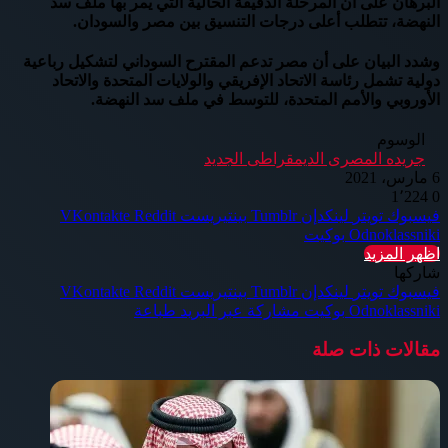
البرهان على أن المرحلة الدقيقة الحالية التي يمر بها ملف سد
النهضة، تتطلب أعلى درجات التنسيق بين مصر والسودان.
وشدد البيان على أن مصر تدعم المقترح السوداني لتشكيل رباعية
دولية تشمل رئاسة الاتحاد الإفريقي والولايات المتحدة والاتحاد
الأوروبي والأمم المتحدة، للتوسط في ملف سد النهضة.
الوسوم
جريده المصرى الديمقراطى الجديد
6 مارس، 2021
1٬224
0
فيسبوك
تويتر
لينكدإن
بينتيريست
Odnoklassniki
بوكيت
اظهر المزيد
شاركها
فيسبوك
تويتر
لينكدإن
بينتيريست
Odnoklassniki
بوكيت
مشاركة عبر البريد
طباعة
مقالات ذات صلة