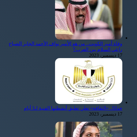
وفاة أمير الكويت.. من هو الأمير نواف الأحمد الجابر الصباح
راعي السلام بين العرب؟
17 ديسمبر، 2023
حدادًا.. «الثقافة» تعلن تعليق أنشطتها الفنية لـ3 أيام
17 ديسمبر، 2023