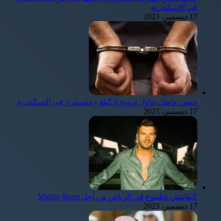
في الإسكندرية
17 ديسمبر، 2023
حبس عاطل حاول ترويج 8 كيلو «حشيش» في الإسكندرية
17 ديسمبر، 2023
كيفانتش تاتليتوج في الرياض من أجل Middle Beast
17 ديسمبر، 2023