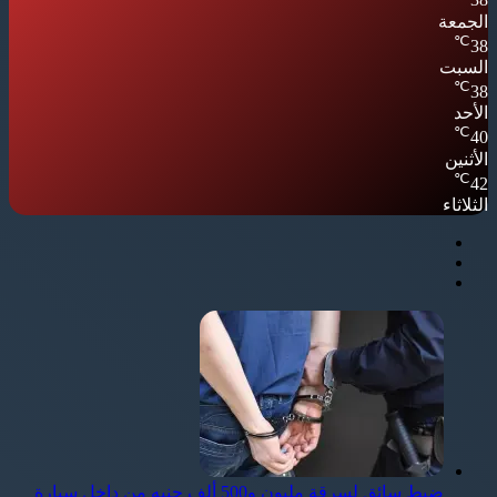
38
الجمعة
℃
38
السبت
℃
38
الأحد
℃
40
الأثنين
℃
42
الثلاثاء
ضبط سائق لسرقة مليون و500 ألف جنيه من داخل سيارة