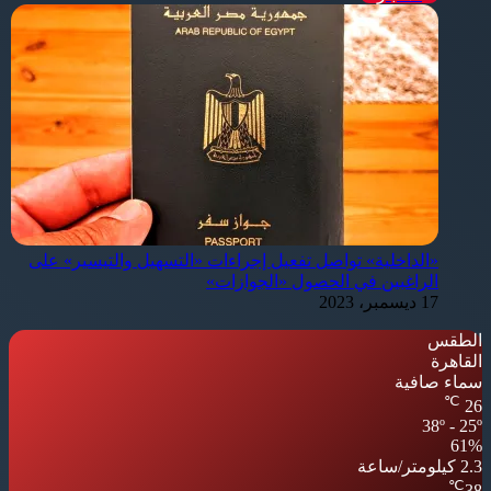
«الداخلية» تواصل تفعيل إجراءات «التسهيل والتيسير» على
الراغبين في الحصول «الجوازات»
17 ديسمبر، 2023
الطقس
القاهرة
سماء صافية
℃
26
38º - 25º
61%
2.3 كيلومتر/ساعة
℃