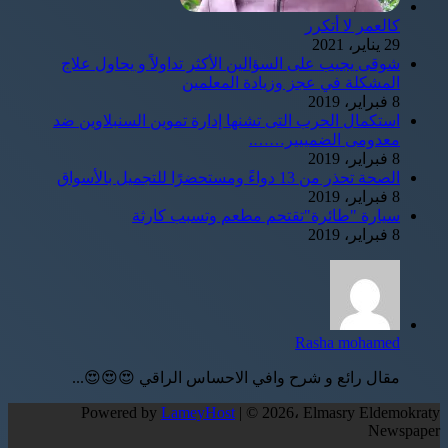
كالعمر لا أتكرر
29 يناير، 2021
شوقى يجيب على السؤالين الأكثر تداولاً و يحاول علاج
المشكلة في عجز وزيادة المعلمين
8 فبراير، 2019
استكمال الحرب التى تشنها إدارة تموين السنبلاوين ضد
معدومى الضمييير…….
8 فبراير، 2019
الصحة تحذر من 13 دواءً ومستحضرًا للتجميل بالأسواق
8 فبراير، 2019
سيارة "طائرة"تقتحم مطعم وتسبب كارثة
8 فبراير، 2019
Rasha mohamed
مقال رائع و شرح وافي الاحساس الراقي 😍😍😍...
Powered by
LameyHost
| © 2026، Elmasry Eldemokraty
Newspaper