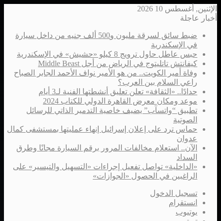
الإثنين, أغسطس 10 2026
أخبار عاجلة
ضبط سائق لسرقة مليون و500 ألف جنيه من داخل سيارة
في الإسكندرية
حبس عاطل حاول ترويج 8 كيلو «حشيش» في الإسكندرية
كيفانتش تاتليتوج في الرياض من أجل Middle Beast
وفاة أمير الكويت.. من هو الأمير نواف الأحمد الجابر الصباح
راعي السلام بين العرب؟
حدادًا.. «الثقافة» تعلن تعليق أنشطتها الفنية لـ3 أيام
موعد ومكان معرض القاهرة الدولي للكتاب 2024
تطبيق “واتسآب” يضيف خاصية التدمير الذاتي للرسائل
الصوتية
حماس ترد على إعلان إسرائيل إنهاء عمليتها بمستشفى كمال
عدوان
الآن.. استعلام مخالفات المرور برقم السيارة مجانًا وطرق
السداد
«الداخلية» تواصل تفعيل إجراءات «التسهيل والتيسير» على
الراغبين في الحصول «الجوازات»
تسجيل الدخول
انستقرام
يوتيوب