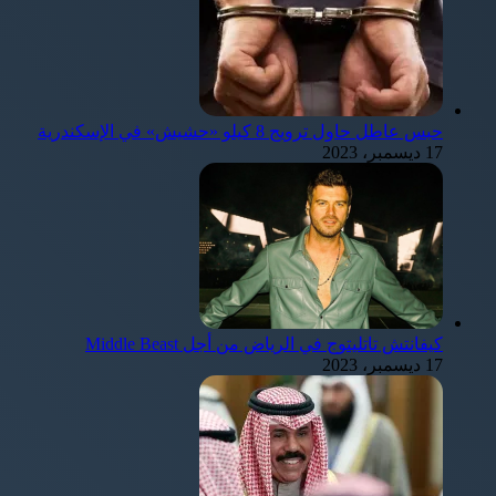
حبس عاطل حاول ترويج 8 كيلو «حشيش» في الإسكندرية
17 ديسمبر، 2023
كيفانتش تاتليتوج في الرياض من أجل Middle Beast
17 ديسمبر، 2023