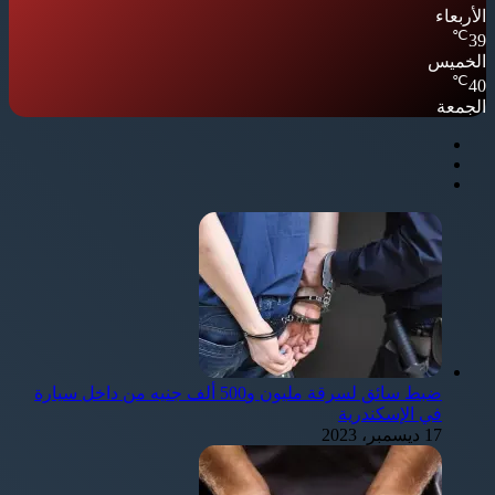
الأربعاء
℃
39
الخميس
℃
40
الجمعة
ضبط سائق لسرقة مليون و500 ألف جنيه من داخل سيارة
في الإسكندرية
17 ديسمبر، 2023