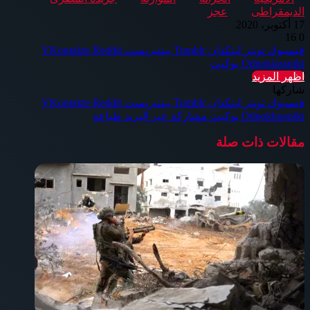
الديمقراطى
عجز
17 أكتوبر، 2020
16
0
فيسبوك
تويتر
لينكدإن
بينتيريست
Odnoklassniki
بوكيت
اظهر المزيد
شاركها
فيسبوك
تويتر
لينكدإن
بينتيريست
Odnoklassniki
بوكيت
مشاركة عبر البريد
طباعة
مقالات ذات صلة