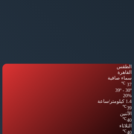
الطقس
القاهرة
سماء صافية
℃
37
39º - 30º
20%
1.4 كيلومتر/ساعة
℃
39
الأثنين
℃
40
الثلاثاء
℃
40