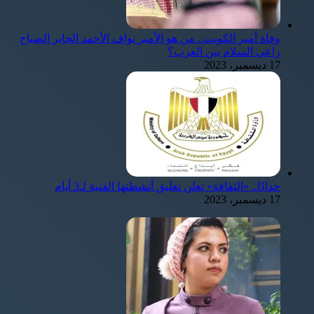
وفاة أمير الكويت.. من هو الأمير نواف الأحمد الجابر الصباح
راعي السلام بين العرب؟
17 ديسمبر، 2023
حدادًا.. «الثقافة» تعلن تعليق أنشطتها الفنية لـ3 أيام
17 ديسمبر، 2023