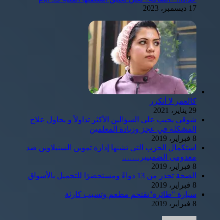
17 ديسمبر، 2023
كالعمر لا أتكرر
29 يناير، 2021
شوقى يجيب على السؤالين الأكثر تداولاً و يحاول علاج
المشكلة في عجز وزيادة المعلمين
8 فبراير، 2019
استكمال الحرب التى تشنها إدارة تموين السنبلاوين ضد
معدومى الضمييير…….
8 فبراير، 2019
الصحة تحذر من 13 دواءً ومستحضرًا للتجميل بالأسواق
8 فبراير، 2019
سيارة "طائرة"تقتحم مطعم وتسبب كارثة
8 فبراير، 2019