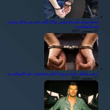
ضبط سائق لسرقة مليون و500 ألف جنيه من داخل سيارة
في الإسكندرية
17 ديسمبر، 2023
حبس عاطل حاول ترويج 8 كيلو «حشيش» في الإسكندرية
17 ديسمبر، 2023