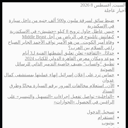
السبت, أغسطس 8 2026
أخبار عاجلة
ضبط سائق لسرقة مليون و500 ألف جنيه من داخل سيارة
في الإسكندرية
حبس عاطل حاول ترويج 8 كيلو «حشيش» في الإسكندرية
كيفانتش تاتليتوج في الرياض من أجل Middle Beast
وفاة أمير الكويت.. من هو الأمير نواف الأحمد الجابر الصباح
راعي السلام بين العرب؟
حدادًا.. «الثقافة» تعلن تعليق أنشطتها الفنية لـ3 أيام
موعد ومكان معرض القاهرة الدولي للكتاب 2024
تطبيق “واتسآب” يضيف خاصية التدمير الذاتي للرسائل
الصوتية
حماس ترد على إعلان إسرائيل إنهاء عمليتها بمستشفى كمال
عدوان
الآن.. استعلام مخالفات المرور برقم السيارة مجانًا وطرق
السداد
«الداخلية» تواصل تفعيل إجراءات «التسهيل والتيسير» على
الراغبين في الحصول «الجوازات»
تسجيل الدخول
انستقرام
يوتيوب