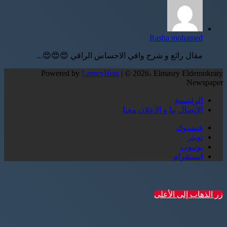
Rasha mohamed
مقال رائع و شرح وافي الاحساس الراقي 😍😍😍...
Powered by
LameyHost
| © 2026، Elmasry Eldemokraty
Newspaper
الرئيسية
الإتصال بنا و الإعلان معنا
فيسبوك
تويتر
يوتيوب
انستقرام
زر الذهاب إلى الأعلى