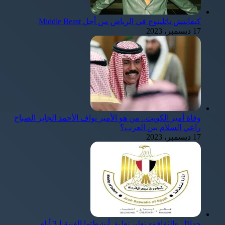
كيفانتش تاتليتوج في الرياض من أجل Middle Beast
17 ديسمبر، 2023
وفاة أمير الكويت.. من هو الأمير نواف الأحمد الجابر الصباح
راعي السلام بين العرب؟
17 ديسمبر، 2023
حدادًا.. «الثقافة» تعلن تعليق أنشطتها الفنية لـ3 أيام