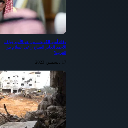
رئيس مجلس الوزراء، الذى يقضي في مادته الأولى بأن “تُدمج
مصلحتا الخزانة العامة وسك العملة في مصلحة واحدة تسمى
“مصلحة الخزانة العامة وسك العملة”، وتحل مصلحة الخزانة
العامة وسك العملة محل مصلحتي الخزانة العامة وسك العملة
أينما وردتا في اللوائح والقرارات المعمول بها”.
ويصدر الهيكل التنظيمي اللازم لتنفيذ الدمج، المنصوص عليه
بالمادة الأولى من هذا القرار، بقرار من وزير المالية، وذلك بعد
وفاة أمير الكويت.. من هو الأمير نواف
أخذ رأي الجهاز المركزي للتنظيم والإدارة، وتعتمد جداول
الأحمد الجابر الصباح راعي السلام بين
الوظائف المترتبة على ذلك بقرار من رئيس الجهاز المركزي
العرب؟
للتنظيم والإدارة، طبقاً لأحكام قانون الخدمة المدنية الصادر
بالقانون رقم 81 لسنة 2016.
17 ديسمبر، 2023
وافق مجلس الوزراء، بشكل نهائي، على مبادرة الصندوق
العربي للإنماء الاقتصادي والاجتماعي، الخاصة بتأجيل سداد
الأقساط والفوائد المستحقة على القروض الممنوحة لمصر،
لمدة عام، اعتبارا من 1/7/2020 وذلك حتى 30/6/2021، كمساهمة
منه في تخفيف الآثار الاقتصادية والمالية الناتجة عن انتشار
فيروس كورونا المستجد.
وافق مجلس الوزراء على طلب محافظة دمياط زيادة حصتها
في شركة “دمياط للأثاث”، كدفعة ثالثة وأخيرة بواقع 50,41
مليون جنيه، وذلك لتمكين المحافظة من سداد التزاماتها في
رأس مال الشركة، كما أُحيط المجلس بقبول طلب عدد من
المواطنين سداد المديونية المستحقة عن بعض قطع الأراضي