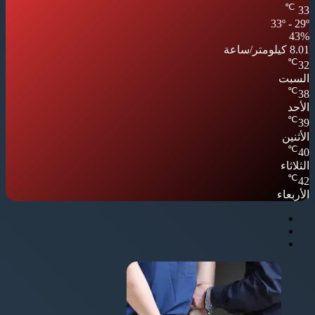
℃
33
33º - 29º
43%
8.01 كيلومتر/ساعة
℃
32
السبت
℃
38
الأحد
℃
39
الأثنين
℃
40
الثلاثاء
℃
42
الأربعاء