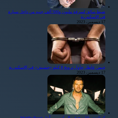
ضبط سائق لسرقة مليون و500 ألف جنيه من داخل سيارة
في الإسكندرية
17 ديسمبر، 2023
حبس عاطل حاول ترويج 8 كيلو «حشيش» في الإسكندرية
17 ديسمبر، 2023
كيفانتش تاتليتوج في الرياض من أجل Middle Beast