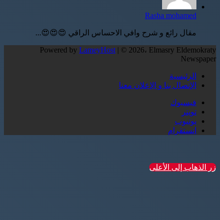
Rasha mohamed
مقال رائع و شرح وافي الاحساس الراقي 😍😍😍...
Powered by
LameyHost
| © 2026، Elmasry Eldemokraty
Newspaper
الرئيسية
الإتصال بنا و الإعلان معنا
فيسبوك
تويتر
يوتيوب
انستقرام
زر الذهاب إلى الأعلى