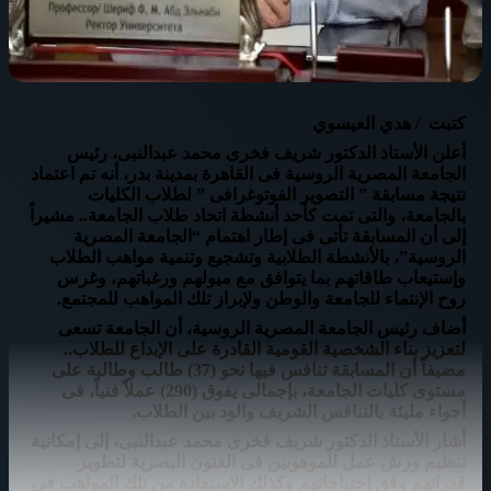
كتبت / هدي العيسوي
أعلن الأستاذ الدكتور شريف فخرى محمد عبدالنبى، رئيس
الجامعة المصرية الروسية فى القاهرة بمدينة بدر، أنه تم اعتماد
نتيجة مسابقة ” التصوير الفوتوغرافى ” لطلاب الكليات
بالجامعة، والتى تمت كأحد أنشطة اتحاد طلاب الجامعة.. مشيراً
إلى أن المسابقة تأتى فى إطار اهتمام “الجامعة المصرية
الروسية”، بالأنشطة الطلابية وتشجيع وتنمية مواهب الطلاب
وإستيعاب طاقاتهم بما يتوافق مع ميولهم ورغباتهم، وغرس
روح الإنتماء للجامعة والوطن ولإبراز تلك المواهب للمجتمع.
أضاف رئيس الجامعة المصرية الروسية، أن الجامعة تسعى
لتعزيز بناء الشخصية القومية القادرة على الإبداع للطلاب..
مضيفاً أن المسابقة تنافس فيها نحو (37) طالب وطالبة على
مستوى كليات الجامعة، بإجمالى يفوق (290) عملاً فنياً، فى
أجواء مليئة بالتنافس الشريف والود بين الطلاب.
أشار الأستاذ الدكتور شريف فخرى محمد عبدالنبى، إلى إمكانية
تنظيم ورش عمل للموهوبين فى الفنون البصرية لتطوير
قدراتهم وفق إحتياجاتهم وكذلك الإستفادة من تلك المواهب فى