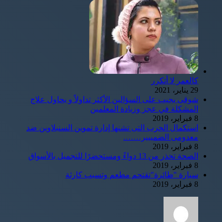
كالعمر لا أتكرر
29 يناير، 2021
شوقى يجيب على السؤالين الأكثر تداولاً و يحاول علاج
المشكلة في عجز وزيادة المعلمين
8 فبراير، 2019
استكمال الحرب التى تشنها إدارة تموين السنبلاوين ضد
معدومى الضمييير…….
8 فبراير، 2019
الصحة تحذر من 13 دواءً ومستحضرًا للتجميل بالأسواق
8 فبراير، 2019
سيارة "طائرة"تقتحم مطعم وتسبب كارثة
8 فبراير، 2019