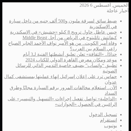
الخميس, أغسطس 6 2026
أخبار عاجلة
ضبط سائق لسرقة مليون و500 ألف جنيه من داخل سيارة
في الإسكندرية
حبس عاطل حاول ترويج 8 كيلو «حشيش» في الإسكندرية
كيفانتش تاتليتوج في الرياض من أجل Middle Beast
وفاة أمير الكويت.. من هو الأمير نواف الأحمد الجابر الصباح
راعي السلام بين العرب؟
حدادًا.. «الثقافة» تعلن تعليق أنشطتها الفنية لـ3 أيام
موعد ومكان معرض القاهرة الدولي للكتاب 2024
تطبيق “واتسآب” يضيف خاصية التدمير الذاتي للرسائل
الصوتية
حماس ترد على إعلان إسرائيل إنهاء عمليتها بمستشفى كمال
عدوان
الآن.. استعلام مخالفات المرور برقم السيارة مجانًا وطرق
السداد
«الداخلية» تواصل تفعيل إجراءات «التسهيل والتيسير» على
الراغبين في الحصول «الجوازات»
تسجيل الدخول
انستقرام
يوتيوب