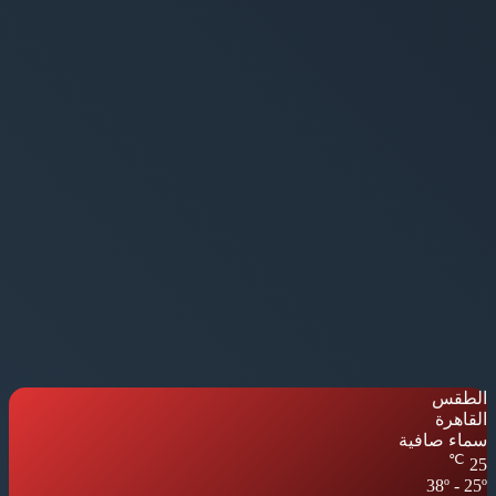
الطقس
القاهرة
سماء صافية
℃
25
38º - 25º