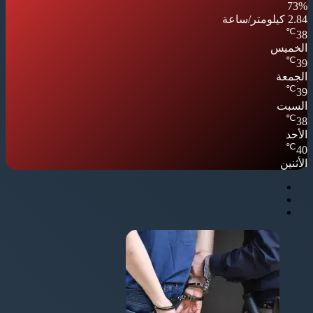
73%
2.84 كيلومتر/ساعة
℃
38
الخميس
℃
39
الجمعة
℃
39
السبت
℃
38
الأحد
℃
40
الأثنين