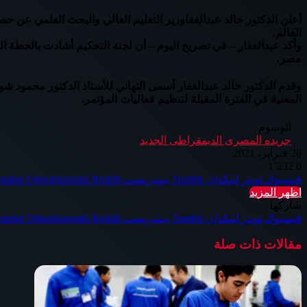
العالم.
وأكد عبدالغفار – في تصريح اليوم – أن لجنة التحكيم أشادت بالخطة 
مصر.
وقدم الدكتور خالد عبدالغفار أسمى التهاني للأستاذ الدكتور محمود
المعنية في الفترة المقبلة لتنظيم فعاليات المؤتمر.
الوسوم
جريده المصرى الديمقراطى الجديد
26 فبراير، 2021
1٬232
0
فيسبوك
تويتر
لينكدإن
بينتيريست
Odnoklassniki
اظهر المزيد
شاركها
فيسبوك
تويتر
لينكدإن
بينتيريست
Odnoklassniki
مقالات ذات صلة