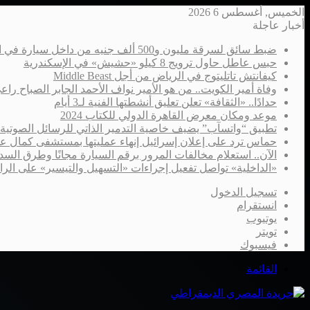
الخميس, أغسطس 6 2026
أخبار عاجلة
ضبط سائق لسرقة مليون و500 ألف جنيه من داخل سيارة في الإسكندرية
حبس عاطل حاول ترويج 8 كيلو «حشيش» في الإسكندرية
كيفانتش تاتليتوج في الرياض من أجل Middle Beast
وفاة أمير الكويت.. من هو الأمير نواف الأحمد الجابر الصباح را
حدادًا.. «الثقافة» تعلن تعليق أنشطتها الفنية لـ3 أيام
موعد ومكان معرض القاهرة الدولي للكتاب 2024
تطبيق “واتسآب” يضيف خاصية التدمير الذاتي للرسائل الصوتية
حماس ترد على إعلان إسرائيل إنهاء عمليتها بمستشفى كمال ع
الآن.. استعلام مخالفات المرور برقم السيارة مجانًا وطرق السدا
«الداخلية» تواصل تفعيل إجراءات «التسهيل والتيسير» على الر
تسجيل الدخول
انستقرام
يوتيوب
تويتر
فيسبوك
القائمة