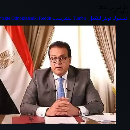
26 فبراير، 2021
1٬232
0
فيسبوك
تويتر
لينكدإن
بينتيريست
Odnoklassniki