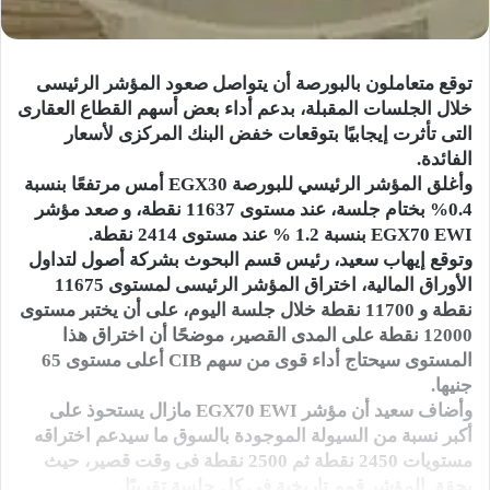
توقع متعاملون بالبورصة أن يتواصل صعود المؤشر الرئيسى
خلال الجلسات المقبلة، بدعم أداء بعض أسهم القطاع العقارى
التى تأثرت إيجابيًا بتوقعات خفض البنك المركزى لأسعار
الفائدة.
وأغلق المؤشر الرئيسي للبورصة EGX30 أمس مرتفعًا بنسبة
0.4% بختام جلسة، عند مستوى 11637 نقطة، و صعد مؤشر
EGX70 EWI بنسبة 1.2 % عند مستوى 2414 نقطة.
وتوقع إيهاب سعيد، رئيس قسم البحوث بشركة أصول لتداول
الأوراق المالية، اختراق المؤشر الرئيسى لمستوى 11675
نقطة و 11700 نقطة خلال جلسة اليوم، على أن يختبر مستوى
12000 نقطة على المدى القصير، موضحًا أن اختراق هذا
المستوى سيحتاج أداء قوى من سهم CIB أعلى مستوى 65
جنيها.
وأضاف سعيد أن مؤشر EGX70 EWI مازال يستحوذ على
أكبر نسبة من السيولة الموجودة بالسوق ما سيدعم اختراقه
مستويات 2450 نقطة ثم 2500 نقطة فى وقت قصير، حيث
يحقق المؤشر قمم تاريخية في كل جلسة تقريبًا.