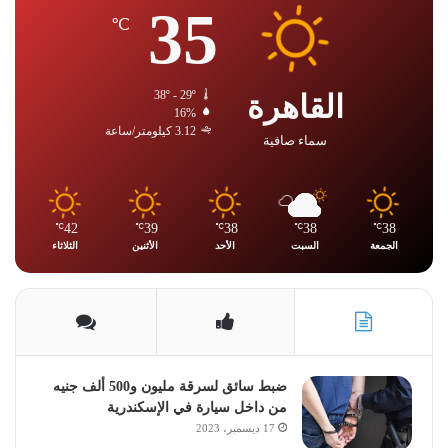
35
℃
القاهرة
38º - 29º
16%
3.12 كيلومتر/ساعة
سماء صافية
42
39
38
38
38
℃
℃
℃
℃
℃
الجمعة
السبت
الأحد
الأثنين
الثلاثاء
ضبط سائق لسرقة مليون و500 ألف جنيه
من داخل سيارة في الإسكندرية
17 ديسمبر، 2023