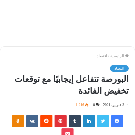
الرئيسية
/
اقتصاد
اقتصاد
البورصة تتفاعل إيجابيًا مع توقعات
تخفيض الفائدة
3 فبراير، 2021
0
1٬216
فيسبوك
تويتر
لينكدإن
‏Tumblr
بينتيريست
‏Reddit
‏VKontakte
Odnoklassniki
بوكيت