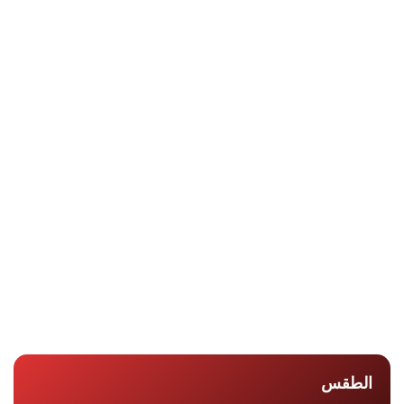
جريده المصرى الديمقراطى الجديد
الطقس