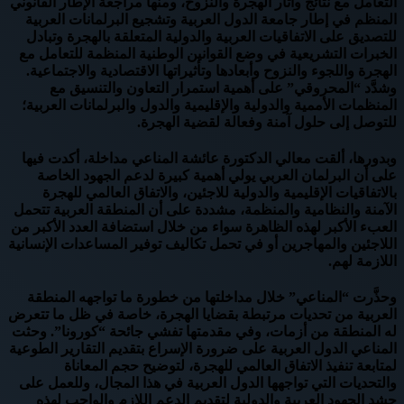
التعامل مع نتائج وآثار الهجرة والنزوح، ومنها مراجعة الإطار القانوني
المنظم في إطار جامعة الدول العربية وتشجيع البرلمانات العربية
للتصديق على الاتفاقيات العربية والدولية المتعلقة بالهجرة وتبادل
الخبرات التشريعية في وضع القوانين الوطنية المنظمة للتعامل مع
الهجرة واللجوء والنزوح وأبعادها وتأثيراتها الاقتصادية والاجتماعية.
وشدَّد “المحروقي” على أهمية استمرار التعاون والتنسيق مع
المنظمات الأممية والدولية والإقليمية والدول والبرلمانات العربية؛
للتوصل إلى حلول آمنة وفعالة لقضية الهجرة.
وبدورها، ألقت معالي الدكتورة عائشة المناعي مداخلة، أكدت فيها
على أن البرلمان العربي يولي أهمية كبيرة لدعم الجهود الخاصة
بالاتفاقيات الإقليمية والدولية للاجئين، والاتفاق العالمي للهجرة
الآمنة والنظامية والمنظمة، مشددة على أن المنطقة العربية تتحمل
العبء الأكبر لهذه الظاهرة سواء من خلال استضافة العدد الأكبر من
اللاجئين والمهاجرين أو في تحمل تكاليف توفير المساعدات الإنسانية
اللازمة لهم.
وحذَّرت “المناعي” خلال مداخلتها من خطورة ما تواجهه المنطقة
العربية من تحديات مرتبطة بقضايا الهجرة، خاصة في ظل ما تتعرض
له المنطقة من أزمات، وفي مقدمتها تفشي جائحة “كورونا”. وحثت
المناعي الدول العربية على ضرورة الإسراع بتقديم التقارير الطوعية
لمتابعة تنفيذ الاتفاق العالمي للهجرة، لتوضيح حجم المعاناة
والتحديات التي تواجهها الدول العربية في هذا المجال، وللعمل على
حشد الجهود العربية والدولية لتقديم الدعم اللازم والواجب لهذه