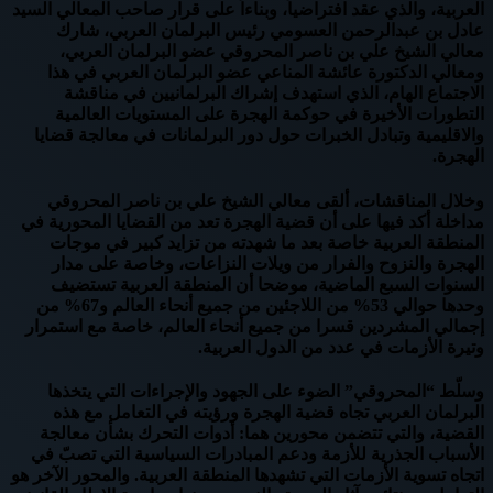
العربية، والذي عقد افتراضياً، وبناءاً على قرار صاحب المعالي السيد
عادل بن عبدالرحمن العسومي رئيس البرلمان العربي، شارك
معالي الشيخ علي بن ناصر المحروقي عضو البرلمان العربي،
ومعالي الدكتورة عائشة المناعي عضو البرلمان العربي في هذا
الاجتماع الهام، الذي استهدف إشراك البرلمانيين في مناقشة
التطورات الأخيرة في حوكمة الهجرة على المستويات العالمية
والاقليمية وتبادل الخبرات حول دور البرلمانات في معالجة قضايا
الهجرة.
وخلال المناقشات، ألقى معالي الشيخ علي بن ناصر المحروقي
مداخلة أكد فيها على أن قضية الهجرة تعد من القضايا المحورية في
المنطقة العربية خاصة بعد ما شهدته من تزايد كبير في موجات
الهجرة والنزوح والفرار من ويلات النزاعات، وخاصة على مدار
السنوات السبع الماضية، موضحا أن المنطقة العربية تستضيف
وحدها حوالي 53% من اللاجئين من جميع أنحاء العالم و67% من
إجمالي المشردين قسرا من جميع أنحاء العالم، خاصة مع استمرار
وتيرة الأزمات في عدد من الدول العربية.
وسلّط “المحروقي” الضوء على الجهود والإجراءات التي يتخذها
البرلمان العربي تجاه قضية الهجرة ورؤيته في التعامل مع هذه
القضية، والتي تتضمن محورين هما: أدوات التحرك بشأن معالجة
الأسباب الجذرية للأزمة ودعم المبادرات السياسية التي تصبّ في
اتجاه تسوية الأزمات التي تشهدها المنطقة العربية. والمحور الآخر هو