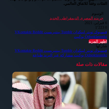
الفئات وفقاً للاتفاق العالمي.
الوسوم
جريده المصرى الديمقراطى الجديد
6 فبراير، 2021
1٬223
0
فيسبوك
تويتر
لينكدإن
بينتيريست
Odnoklassniki
بوكيت
اظهر المزيد
شاركها
فيسبوك
تويتر
لينكدإن
بينتيريست
Odnoklassniki
بوكيت
مشاركة عبر البريد
طباعة
مقالات ذات صلة