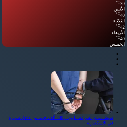
℃
39
الأثنين
℃
40
الثلاثاء
℃
42
الأربعاء
℃
40
الخميس
ضبط سائق لسرقة مليون و500 ألف جنيه من داخل سيارة
في الإسكندرية