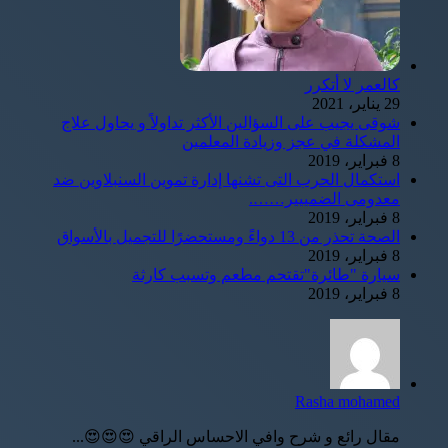
كالعمر لا أتكرر
29 يناير، 2021
شوقى يجيب على السؤالين الأكثر تداولاً و يحاول علاج
المشكلة في عجز وزيادة المعلمين
8 فبراير، 2019
استكمال الحرب التى تشنها إدارة تموين السنبلاوين ضد
معدومى الضمييير…….
8 فبراير، 2019
الصحة تحذر من 13 دواءً ومستحضرًا للتجميل بالأسواق
8 فبراير، 2019
سيارة "طائرة"تقتحم مطعم وتسبب كارثة
8 فبراير، 2019
Rasha mohamed
مقال رائع و شرح وافي الاحساس الراقي 😍😍😍...