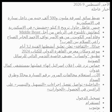
الأحد, أغسطس 9 2026
أخبار عاجلة
ضبط سائق لسرقة مليون و500 ألف جنيه من داخل سيارة
في الإسكندرية
حبس عاطل حاول ترويج 8 كيلو «حشيش» في الإسكندرية
كيفانتش تاتليتوج في الرياض من أجل Middle Beast
وفاة أمير الكويت.. من هو الأمير نواف الأحمد الجابر الصباح
راعي السلام بين العرب؟
حدادًا.. «الثقافة» تعلن تعليق أنشطتها الفنية لـ3 أيام
موعد ومكان معرض القاهرة الدولي للكتاب 2024
تطبيق “واتسآب” يضيف خاصية التدمير الذاتي للرسائل
الصوتية
حماس ترد على إعلان إسرائيل إنهاء عمليتها بمستشفى كمال
عدوان
الآن.. استعلام مخالفات المرور برقم السيارة مجانًا وطرق
السداد
«الداخلية» تواصل تفعيل إجراءات «التسهيل والتيسير» على
الراغبين في الحصول «الجوازات»
تسجيل الدخول
انستقرام
يوتيوب