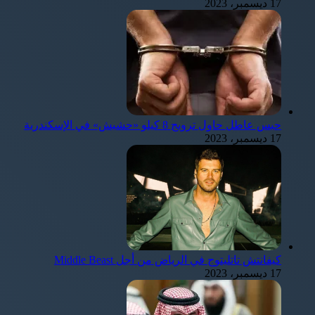
17 ديسمبر، 2023
حبس عاطل حاول ترويج 8 كيلو «حشيش» في الإسكندرية
17 ديسمبر، 2023
كيفانتش تاتليتوج في الرياض من أجل Middle Beast
17 ديسمبر، 2023