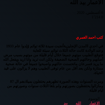
الاعمار بيد الله
6 أغسطس، 2020
1٬214
0
Odnoklassniki
تويتر
بوكيت
لينكدإن
فيسبوك
بينتيريست
كتب احمد الغمري
في احدي االمدن الإنجليزيةأنجبت سيدة ثلاثة توائم وُلِدوا عام 1933
وعند الولادة كانت حالة الثلاث توائم سيئة للغاية
فتوقع الطبيب موتهم جميعا خلال أيام قليلة من موتهم بسبب مرض
أصابهم وحالتهم الصحية الضعيفة ولكن انت تريد وانا اريد ويفعل الله
ما يريد فسرعان ماتحسنت حالتهم واصبحوا جميعا في حالة صحية
ممتازة ولكن بعد أقل من عام توفى الطبيب وهم لا يزالون على قيد
الحياة،
ومرت السنوات وهذه الصورة تظهرهم يحتفلون بميلادهم ال 87
ومازالوا يحتفظون بصورتهم ولم بلغا الثلاث سنوات وصورتهم من
ايام قليلة
الوسوم
الاعمار
الله
بيد