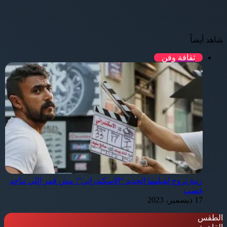
شاهد أيضاً
إغلاق
ثقافة وفن
زينة تروج لفيلمها الجديد “الإسكندراني”: مش قمر اللي تتاخد
غصب
17 ديسمبر، 2023
الطقس