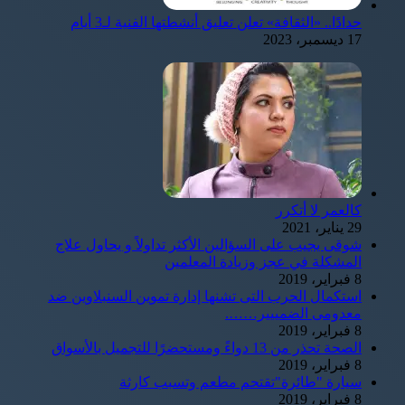
حدادًا.. «الثقافة» تعلن تعليق أنشطتها الفنية لـ3 أيام
17 ديسمبر، 2023
كالعمر لا أتكرر
29 يناير، 2021
شوقى يجيب على السؤالين الأكثر تداولاً و يحاول علاج
المشكلة في عجز وزيادة المعلمين
8 فبراير، 2019
استكمال الحرب التى تشنها إدارة تموين السنبلاوين ضد
معدومى الضمييير…….
8 فبراير، 2019
الصحة تحذر من 13 دواءً ومستحضرًا للتجميل بالأسواق
8 فبراير، 2019
سيارة "طائرة"تقتحم مطعم وتسبب كارثة
8 فبراير، 2019