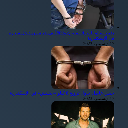
ضبط سائق لسرقة مليون و500 ألف جنيه من داخل سيارة
في الإسكندرية
17 ديسمبر، 2023
حبس عاطل حاول ترويج 8 كيلو «حشيش» في الإسكندرية
17 ديسمبر، 2023