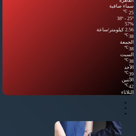
القاهرة
سماء صافية
℃
25
38º - 25º
57%
2.56 كيلومتر/ساعة
℃
38
الجمعة
℃
38
السبت
℃
38
الأحد
℃
39
الأثنين
℃
42
الثلاثاء