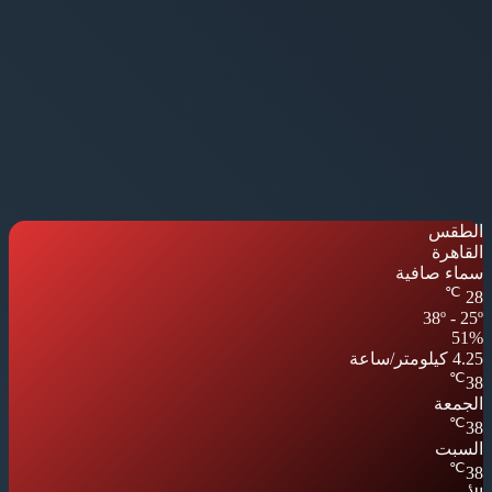
الطقس
القاهرة
سماء صافية
℃
28
38º - 25º
51%
4.25 كيلومتر/ساعة
℃
38
الجمعة
℃
38
السبت
℃
38