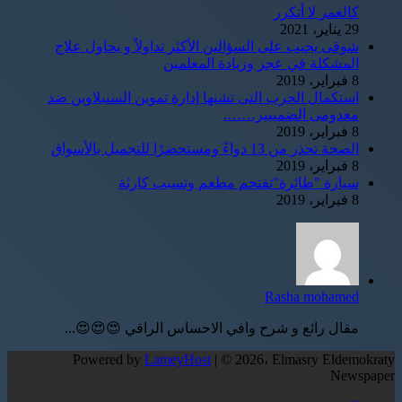
كالعمر لا أتكرر
29 يناير، 2021
شوقى يجيب على السؤالين الأكثر تداولاً و يحاول علاج
المشكلة في عجز وزيادة المعلمين
8 فبراير، 2019
استكمال الحرب التى تشنها إدارة تموين السنبلاوين ضد
معدومى الضمييير…….
8 فبراير، 2019
الصحة تحذر من 13 دواءً ومستحضرًا للتجميل بالأسواق
8 فبراير، 2019
سيارة "طائرة"تقتحم مطعم وتسبب كارثة
8 فبراير، 2019
Rasha mohamed
مقال رائع و شرح وافي الاحساس الراقي 😍😍😍...
Powered by
LameyHost
| © 2026، Elmasry Eldemokraty
Newspaper