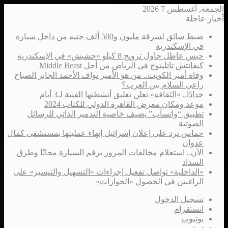
الجمعة, أغسطس 7 2026
أخبار عاجلة
ضبط سائق لسرقة مليون و500 ألف جنيه من داخل سيارة
في الإسكندرية
حبس عاطل حاول ترويج 8 كيلو «حشيش» في الإسكندرية
كيفانتش تاتليتوج في الرياض من أجل Middle Beast
وفاة أمير الكويت.. من هو الأمير نواف الأحمد الجابر الصباح
راعي السلام بين العرب؟
حدادًا.. «الثقافة» تعلن تعليق أنشطتها الفنية لـ3 أيام
موعد ومكان معرض القاهرة الدولي للكتاب 2024
تطبيق “واتسآب” يضيف خاصية التدمير الذاتي للرسائل
الصوتية
حماس ترد على إعلان إسرائيل إنهاء عمليتها بمستشفى كمال
عدوان
الآن.. استعلام مخالفات المرور برقم السيارة مجانًا وطرق
السداد
«الداخلية» تواصل تفعيل إجراءات «التسهيل والتيسير» على
الراغبين في الحصول «الجوازات»
تسجيل الدخول
انستقرام
يوتيوب