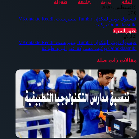
اعلام
تربية
جامعة
طفولة
5 أغسطس، 2020
17
0
فيسبوك
تويتر
لينكدإن
بينتيريست
Odnoklassniki
بوكيت
اظهر المزيد
شاركها
فيسبوك
تويتر
لينكدإن
بينتيريست
Odnoklassniki
بوكيت
مشاركة عبر البريد
طباعة
مقالات ذات صلة