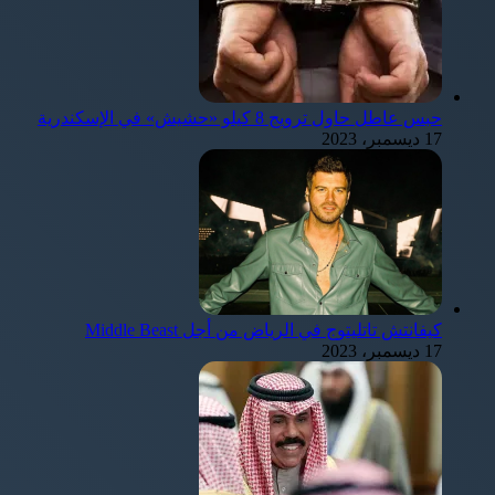
حبس عاطل حاول ترويج 8 كيلو «حشيش» في الإسكندرية
17 ديسمبر، 2023
كيفانتش تاتليتوج في الرياض من أجل Middle Beast
17 ديسمبر، 2023