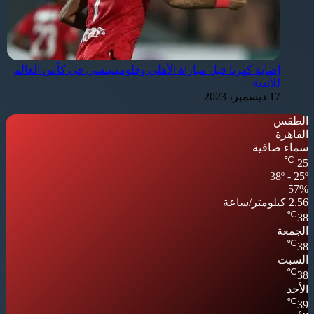
إصابة كهربا قبل مباراة الأهلي وفلومينينسي في كأس العالم
للأندية
17 ديسمبر، 2023
الطقس
القاهرة
سماء صافية
℃
25
38º - 25º
57%
2.56 كيلومتر/ساعة
℃
38
الجمعة
℃
38
السبت
℃
38
الأحد
℃
39