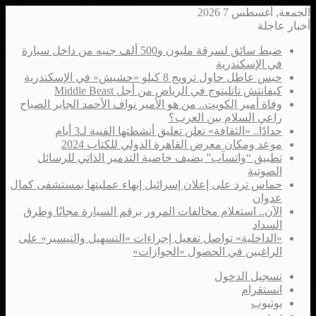
الجمعة, أغسطس 7 2026
أخبار عاجلة
ضبط سائق لسرقة مليون و500 ألف جنيه من داخل سيارة
في الإسكندرية
حبس عاطل حاول ترويج 8 كيلو «حشيش» في الإسكندرية
كيفانتش تاتليتوج في الرياض من أجل Middle Beast
وفاة أمير الكويت.. من هو الأمير نواف الأحمد الجابر الصباح
راعي السلام بين العرب؟
حدادًا.. «الثقافة» تعلن تعليق أنشطتها الفنية لـ3 أيام
موعد ومكان معرض القاهرة الدولي للكتاب 2024
تطبيق “واتسآب” يضيف خاصية التدمير الذاتي للرسائل
الصوتية
حماس ترد على إعلان إسرائيل إنهاء عمليتها بمستشفى كمال
عدوان
الآن.. استعلام مخالفات المرور برقم السيارة مجانًا وطرق
السداد
«الداخلية» تواصل تفعيل إجراءات «التسهيل والتيسير» على
الراغبين في الحصول «الجوازات»
تسجيل الدخول
انستقرام
يوتيوب