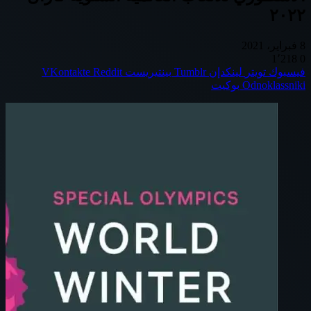
٢٠٢٢
8 فبراير، 2021
1٬218
0
فيسبوك
تويتر
لينكدإن
بينتيريست
Odnoklassniki
بوكيت