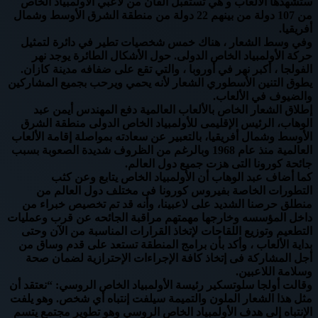
ستشهدها الألعاب و هي تستقبل ألفان من لاعبي الأولمبياد الخاص
من 107 دولة من بينهم 22 دولة من منطقة الشرق الأوسط وشمال
أفريقيا.
وفي وسط الشعار ، هناك خمس شخصيات تطير في دائرة لتمثيل
حركة الأولمبياد الخاص الدولى. حول الأشكال الطائرة يوجد نهر
الفولجا ، أكبر نهر في أوروبا ، والتي تقع على ضفافه مدينة كازان.
يطوق التنين الأسطوري الشعار لأنه يحمي ويرحب بجميع المشاركين
والضيوف في الألعاب.
إطلاق الشعار الخاص بالألعاب العالمية دفع المهندس أيمن عبد
الوهاب، الرئيس الإقليمى للأولمبياد الخاص الدولى منطقة الشرق
الأوسط وشمال أفريقيا، بالتعبير عن سعادته بمواصلة إقامة الألعاب
العالمية منذ عام 1968 وبالرغم من الظروف شديدة الصعوبة بسبب
جائحة كورونا التى هزت جميع دول العالم.
كما أضاف عبد الوهاب أن الأولمبياد الخاص يتابع وعن كثب
التطورات الخاصة بفيروس كورونا فى مختلف دول العالم من
منطلق حرصنا الشديد على لاعبينا، وأنه قد تم تخصيص خبراء من
داخل المؤسسه وخارجها مهمتهم مراقبة الجائحه عن قرب وعمليات
التطعيم وتوزيع اللقاحات لإتخاذ القرارات المناسبة من الآن وحتى
بداية الألعاب ، وأكد بأن برامج المنطقة تستعد على قدم وساق من
أجل المشاركة فى إتخاذ كافة الإجراءات الإحترازية لضمان صحة
وسلامة اللاعبين.
وقالت أولجا سلوتسكير رئيسة الأولمبياد الخاص الروسي: “نعتقد أن
مثل هذا الشعار الملون والتميمة سيلفت إنتباه أي شخص. وهو يلفت
الإنتباه إلى هدف الأولمبياد الخاص الروسي وهو تطوير مجتمع يتسم