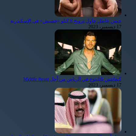
حبس عاطل حاول ترويج 8 كيلو «حشيش» في الإسكندرية
17 ديسمبر، 2023
كيفانتش تاتليتوج في الرياض من أجل Middle Beast
17 ديسمبر، 2023