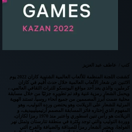
كتب / عاطف عبد العزيز
كشفت اللجنة المنظمة للألعاب العالمية الشتوية كازان 2022 يوم
الاثنين عن شعار الألعاب العالمية خلال حدث أقيم في كازان
كرملين، والذي يعد أحد مواقع اليونسكو للتراث الثقافي العالمي. ،
ويحمل الشعار رمزية غنية وقد تم تطويره جزئيًا من خلال مسابقة
محلية ضمت أبرز المصممين من جميع أنحاء روسيا. تستند الهوية
المرئية للشعار على الزيلانت وهو يحتضن ورده التوليب، وهو
المفهوم الذي إختاره فائز المسابقة المصمم أرتيميليبيديف، و
الزيلانت هو رأس تنين اسطوري واعتبر منذ 1970 رمزا لكازان،
ووردة التوليب والتي توجد بكثرة في منطقة تتارستان وتمثل نهر
الفولجا، ويعتبر الشعار رمزاً للصداقة والضيافة والفرح التي