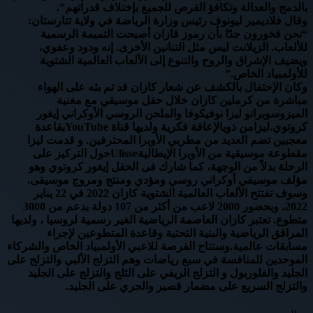
بالدمج والعدالة وتكافؤ الفرص للجميع بإختلاف قدراتهم”.
وقال فلاديمير ليونوف رئيس وزارة الرياضة في ولاية تتارستان:
“نحن فخورون جدًا بأن رموز قازان أصبحت التميمة الرسمية
للألعاب. الزيلانت ليس مثل التنانين الأخرى. إنه ودود وعفوي،
ويضيف الإشراق والروح والتنوع إلى الألعاب العالمية الشتوية
للأولمبياد الخاص.”
وكان الإحتفال بالكشف عن شعار كازان قد تم بثه على الهواء
مباشرة من كرملين كازان خلال حفل موسيقي مع مغنية
الميزوسوبرانو ليزا نوفيكوفا والملحن الروسي الأوكراني إيغور
كروتوي.ليزامن ذويالإعاقة فكرية ولديها قناة YouTubeبقاعدة
معجبين تضم العديد من مطربي الأوبرا المحترفين. و قدمت ليزا
مقطوعة موسيقية من الأوبرا الإيطاليةUlisseحول التركيز على
الرحلة بدلاً من الوجهة، كما شارك فى الحفل إيغور كروتوي وهو
مؤلف موسيقي أوكراني روسي ومؤدي ومنتج ومروج موسيقى.
وسوف تفتتح الألعاب العالمية الشتوية كازان 2022 في 22 يناير
2022، وبحضور 2000 لاعب من أكثر من 107 دولة بدعم من 3000
متطوع. تعتبر كازان العاصمة الرياضية الغير رسمية لروسيا ، ولديها
المرافق الرياضية والبنية التحتية وقاعدة المتطوعين لإجراء
مسابقات عالمية.وستتاح الفرصة للاعبي الأولمبياد الخاص والشركاء
الموحدين للمنافسة في سبع رياضات وهم التزلج الألبي والتزلج على
الجليد والفلوربول و التزلج الريفي على الثلج والتزلج على الجليد
والتزلج السريع على مضمار قصير والجري على الجليد.