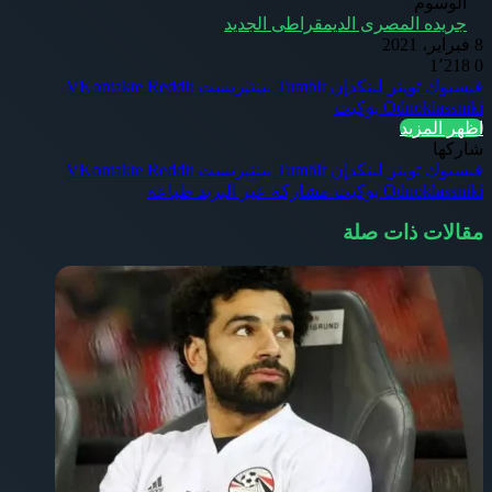
الوسوم
جريده المصرى الديمقراطى الجديد
8 فبراير، 2021
1٬218
0
فيسبوك
تويتر
لينكدإن
بينتيريست
Odnoklassniki
بوكيت
اظهر المزيد
شاركها
فيسبوك
تويتر
لينكدإن
بينتيريست
Odnoklassniki
بوكيت
مشاركة عبر البريد
طباعة
مقالات ذات صلة