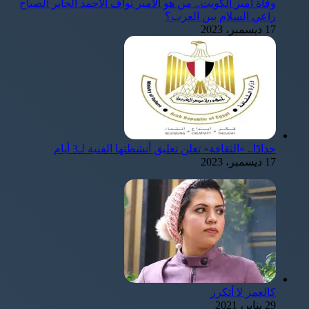
وفاة أمير الكويت.. من هو الأمير نواف الأحمد الجابر الصباح
راعي السلام بين العرب؟
17 ديسمبر، 2023
حدادًا.. «الثقافة» تعلن تعليق أنشطتها الفنية لـ3 أيام
17 ديسمبر، 2023
كالعمر لا أتكرر
29 يناير، 2021