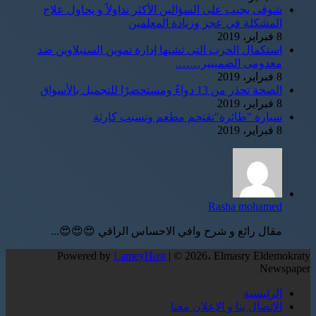
شوقى يجيب على السؤالين الأكثر تداولاً و يحاول علاج
المشكلة في عجز وزيادة المعلمين
8 فبراير، 2019
استكمال الحرب التى تشنها إدارة تموين السنبلاوين ضد
معدومى الضمييير…….
8 فبراير، 2019
الصحة تحذر من 13 دواءً ومستحضرًا للتجميل بالأسواق
8 فبراير، 2019
سيارة "طائرة"تقتحم مطعم وتسبب كارثة
8 فبراير، 2019
Rasha mohamed
مقال رائع و شرح وافي الاحساس الراقي 😍😍😍...
Powered by
LameyHost
| © 2026، Elmasry Eldemokraty
Newspaper
الرئيسية
الإتصال بنا و الإعلان معنا