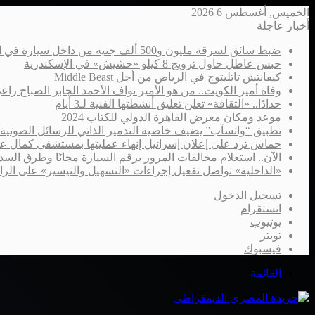
الخميس, أغسطس 6 2026
أخبار عاجلة
ضبط سائق لسرقة مليون و500 ألف جنيه من داخل سيارة في الإسكندرية
حبس عاطل حاول ترويج 8 كيلو «حشيش» في الإسكندرية
كيفانتش تاتليتوج في الرياض من أجل Middle Beast
وفاة أمير الكويت.. من هو الأمير نواف الأحمد الجابر الصباح را
حدادًا.. «الثقافة» تعلن تعليق أنشطتها الفنية لـ3 أيام
موعد ومكان معرض القاهرة الدولي للكتاب 2024
تطبيق “واتسآب” يضيف خاصية التدمير الذاتي للرسائل الصوتية
حماس ترد على إعلان إسرائيل إنهاء عمليتها بمستشفى كمال ع
الآن.. استعلام مخالفات المرور برقم السيارة مجانًا وطرق السدا
«الداخلية» تواصل تفعيل إجراءات «التسهيل والتيسير» على الر
تسجيل الدخول
انستقرام
يوتيوب
تويتر
فيسبوك
القائمة