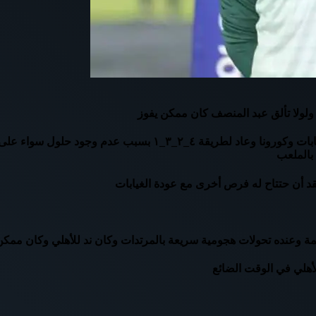
ولولا تألق عبد المنصف كان ممكن يفوز
موسيماني لعب بتشكيل أجباري تماما بسبب غياب ١١ لاعب مابين إصاب
 بالملعب
د أن حتتاح له فرص أخرى مع عودة الغيابات
جمة وعنده تحولات هجومية سريعة بالمرتدات وكان ند للأهلي وكان ممك
أهلي في الوقت الضائع