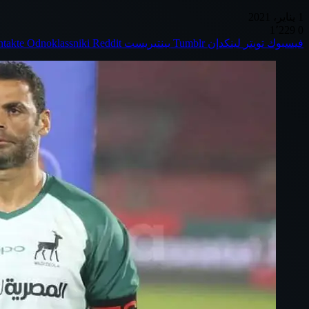
1 يناير، 2021
1٬229
0
فيسبوك
تويتر
لينكدإن
بينتيريست
Odnoklassniki