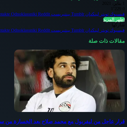
1 يناير، 2021
1٬229
0
فيسبوك
تويتر
لينكدإن
بينتيريست
Odnoklassniki
اظهر المزيد
شاركها
فيسبوك
تويتر
لينكدإن
بينتيريست
Odnoklassniki
مقالات ذات صلة
قرار عاجل من ليفربول مع محمد صلاح بعد الخسارة من سا