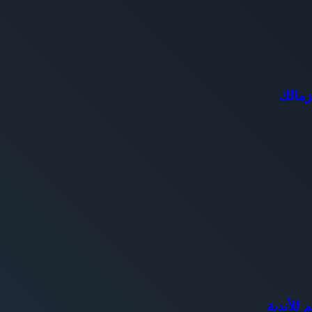
زمالك
 للأندية