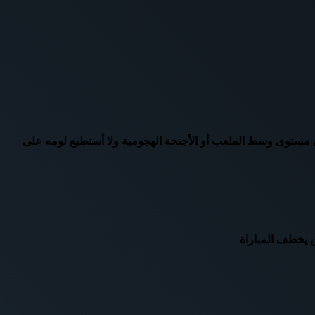
ات وكورونا وعاد لطريقة ٤_٢_٣_١ بسبب عدم وجود حلول سواء على مستوى وسط الملعب أو الأجنحة الهجومية ولا أستطيع لومه على
ن يخطف المباراة