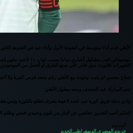
الأهلي قدم أداء متوسط في الشوط الأول وأداء جيد في الشوط الثاني 
التغييرات فلايوجد بديل قادر على صنع الفارق أو أفضل من الموجودين
صلاح محسن لم يثبت وجوده مع الأهلي رغم منحه فرص كثيرة ولا أعتق
نجم المباراة عبد المنصف ومعه معلول الأهلي
وادي دجلة فريق كورة جيد عنده لاعيبة بتعرف تطلع بالكورة وتبني ه
الحكم أحمد الغندور :تغاضي عن أنذار بدر بانون وحمدي فتحي وظلم ال
الوسوم
جريده المصري الديمقراطي الجديد