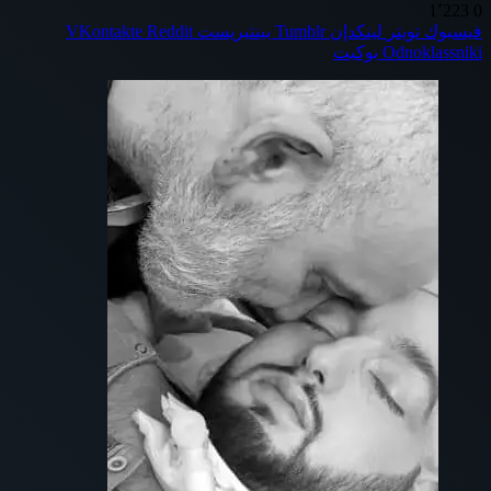
1٬223
0
فيسبوك
تويتر
لينكدإن
بينتيريست
Odnoklassniki
بوكيت