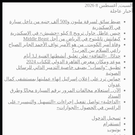
السبت, أغسطس 8 2026
أخبار عاجلة
ضبط سائق لسرقة مليون و500 ألف جنيه من داخل سيارة
في الإسكندرية
حبس عاطل حاول ترويج 8 كيلو «حشيش» في الإسكندرية
كيفانتش تاتليتوج في الرياض من أجل Middle Beast
وفاة أمير الكويت.. من هو الأمير نواف الأحمد الجابر الصباح
راعي السلام بين العرب؟
حدادًا.. «الثقافة» تعلن تعليق أنشطتها الفنية لـ3 أيام
موعد ومكان معرض القاهرة الدولي للكتاب 2024
تطبيق “واتسآب” يضيف خاصية التدمير الذاتي للرسائل
الصوتية
حماس ترد على إعلان إسرائيل إنهاء عمليتها بمستشفى كمال
عدوان
الآن.. استعلام مخالفات المرور برقم السيارة مجانًا وطرق
السداد
«الداخلية» تواصل تفعيل إجراءات «التسهيل والتيسير» على
الراغبين في الحصول «الجوازات»
تسجيل الدخول
انستقرام
يوتيوب