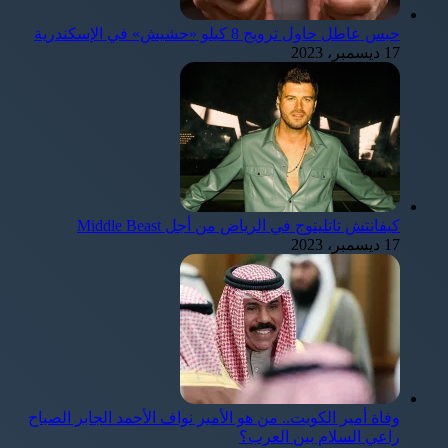
حبس عاطل حاول ترويج 8 كيلو «حشيش» في الإسكندرية
17 ديسمبر، 2023
كيفانتش تاتليتوج في الرياض من أجل Middle Beast
17 ديسمبر، 2023
وفاة أمير الكويت.. من هو الأمير نواف الأحمد الجابر الصباح
راعي السلام بين العرب؟