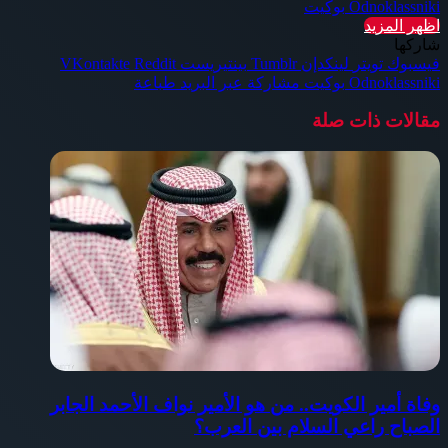
Odnoklassniki
بوكيت
اظهر المزيد
شاركها
فيسبوك
تويتر
لينكدإن
بينتيريست
Odnoklassniki
بوكيت
مشاركة عبر البريد
طباعة
مقالات ذات صلة
وفاة أمير الكويت.. من هو الأمير نواف الأحمد الجابر
الصباح راعي السلام بين العرب؟