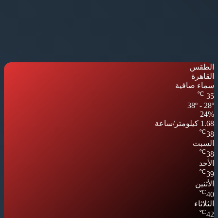
الطقس
القاهرة
سماء صافية
℃
35
38º - 28º
24%
1.68 كيلومتر/ساعة
℃
38
السبت
℃
38
الأحد
℃
39
الأثنين
℃
40
الثلاثاء
℃
42