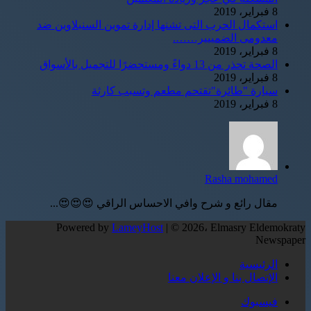
8 فبراير، 2019
استكمال الحرب التى تشنها إدارة تموين السنبلاوين ضد
معدومى الضمييير…….
8 فبراير، 2019
الصحة تحذر من 13 دواءً ومستحضرًا للتجميل بالأسواق
8 فبراير، 2019
سيارة "طائرة"تقتحم مطعم وتسبب كارثة
8 فبراير، 2019
Rasha mohamed
مقال رائع و شرح وافي الاحساس الراقي 😍😍😍...
Powered by
LameyHost
| © 2026، Elmasry Eldemokraty
Newspaper
الرئيسية
الإتصال بنا و الإعلان معنا
فيسبوك