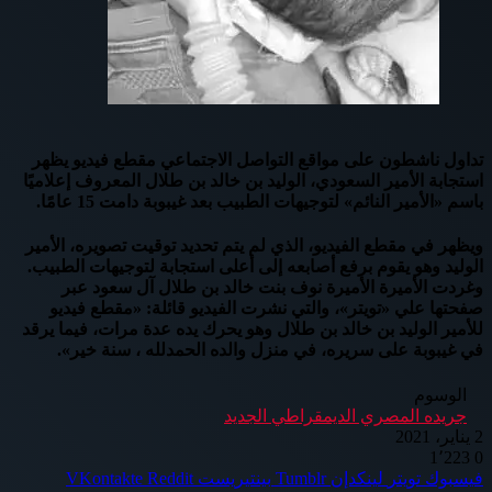
تداول ناشطون على مواقع التواصل الاجتماعي مقطع فيديو يظهر
استجابة الأمير السعودي، الوليد بن خالد بن طلال المعروف إعلاميًا
باسم «الأمير النائم» لتوجيهات الطبيب بعد غيبوبة دامت 15 عامًا.
ويظهر في مقطع الفيديو، الذي لم يتم تحديد توقيت تصويره، الأمير
الوليد وهو يقوم برفع أصابعه إلى أعلى استجابة لتوجيهات الطبيب.
وغردت الأميرة الأميرة نوف بنت خالد بن طلال آل سعود عبر
صفحتها علي «تويتر»، والتي نشرت الفيديو قائلة: ‏«مقطع فيديو
للأمير الوليد بن خالد بن طلال وهو يحرك يده عدة مرات، فيما يرقد
في غيبوبة على سريره، في منزل والده الحمدلله ، سنة خير».
الوسوم
جريده المصري الديمقراطي الجديد
2 يناير، 2021
1٬223
0
فيسبوك
تويتر
لينكدإن
بينتيريست