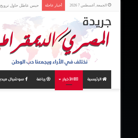
الجمعة, أغسطس 7 2026
أخبار عاجلة
حبس عاطل حاول ترويج 8 كيلو «حشيش» في الإسكندري
الرئيسية
الأخبار
رياضة
سوشيال ميديا