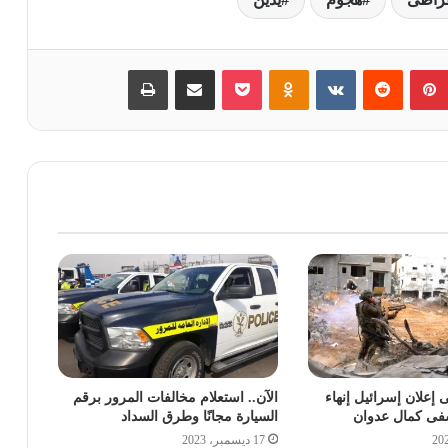
بينتيريست
‏Reddit
‏VKontakte
Odnoklassniki
بوكيت
مشاركة عبر البريد
طباعة
إعلان إسرائيل إنهاء
الآن.. استعلام مخالفات المرور برقم
شفى كمال عدوان
السيارة مجانًا وطرق السداد
17 ديسمبر، 2023