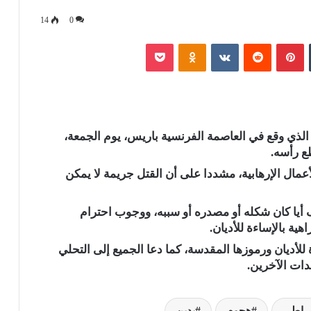
14
0
‏Tumblr
بينتيريست
‏Reddit
‏VKontakte
Odnoklassniki
بوكيت
الذي وقع في العاصمة الفرنسية باريس، يوم الجمعة،
 رأسه.
أعمال الإرهابية، مشددا على أن القتل جريمة لا يمكن
ف أيا كان شكله أو مصدره أو سببه، ووجوب احترام
هية بالإساءة للأديان.
لأديان ورموزها المقدسة، كما دعا الجميع إلى التحلي
قدات الآخرين.
قراطى
هجوم
يدين