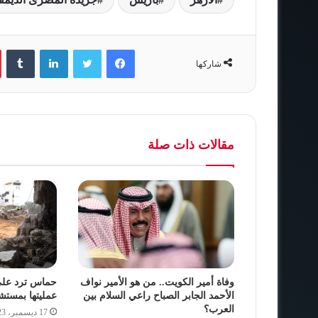
فيسبوك
تويتر
لينكدإن
‏Tumblr
شاركها
مقالات ذات صلة
وفاة أمير الكويت.. من هو الأمير نواف
حماس ترد على 
الأحمد الجابر الصباح راعي السلام بين
عمليتها بمست
العرب؟
17 ديسمبر، 2023