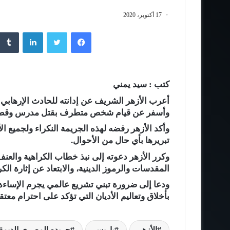
17 أكتوبر، 2020
فيسبوك
تويتر
لينكدإن
كتب : سيد يمني
أعرب الأزهر الشريف عن إدانته للحادث الإرهابي 
وأسفر عن قيام شخص متطرف بقتل مدرس وقطع
وأكد الأزهر رفضه لهذه الجريمة النكراء ولجميع ال
تبريرها بأي حال من الأحوال.
وكرر الأزهر دعوته إلى نبذ خطاب الكراهية والعن
المقدسات والرموز الدينية، والابتعاد عن إثارة الكرا
ودعا إلى ضرورة تبني تشريع عالمي يجرم الإساءة ل
بأخلاق وتعاليم الأديان التي تؤكد على احترام معت
الأزهر
باريس
جريده المصرى الديم