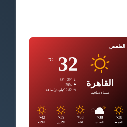
الطقس
32
℃
القاهرة
38º - 29º
29%
2.82 كيلومتر/ساعة
سماء صافية
42
39
38
38
38
℃
℃
℃
℃
℃
الجمعة
السبت
الأحد
الأثنين
الثلاثاء