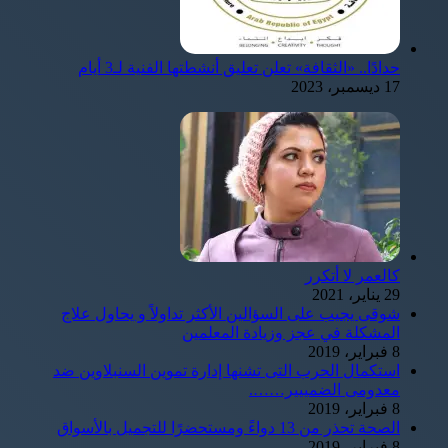
حدادًا.. «الثقافة» تعلن تعليق أنشطتها الفنية لـ3 أيام
17 ديسمبر، 2023
كالعمر لا أتكرر
29 يناير، 2021
شوقى يجيب على السؤالين الأكثر تداولاً و يحاول علاج
المشكلة في عجز وزيادة المعلمين
8 فبراير، 2019
استكمال الحرب التى تشنها إدارة تموين السنبلاوين ضد
معدومى الضمييير…….
8 فبراير، 2019
الصحة تحذر من 13 دواءً ومستحضرًا للتجميل بالأسواق
8 فبراير، 2019