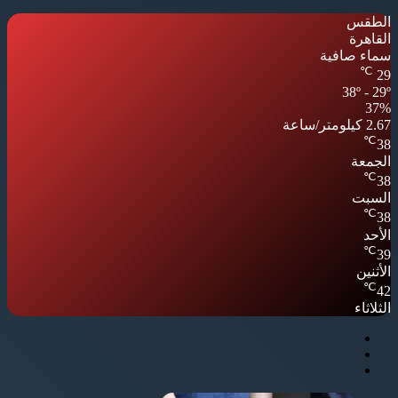
الطقس
القاهرة
سماء صافية
℃
29
38º - 29º
37%
2.67 كيلومتر/ساعة
℃
38
الجمعة
℃
38
السبت
℃
38
الأحد
℃
39
الأثنين
℃
42
الثلاثاء