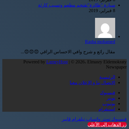
سيارة "طائرة"تقتحم مطعم وتسبب كارثة
8 فبراير، 2019
Rasha mohamed
مقال رائع و شرح وافي الاحساس الراقي 😍😍😍...
Powered by
LameyHost
| © 2026، Elmasry Eldemokraty
Newspaper
الرئيسية
الإتصال بنا و الإعلان معنا
فيسبوك
تويتر
يوتيوب
انستقرام
فيسبوك
تويتر
واتساب
تيلقرام
ڤايبر
زر الذهاب إلى الأعلى