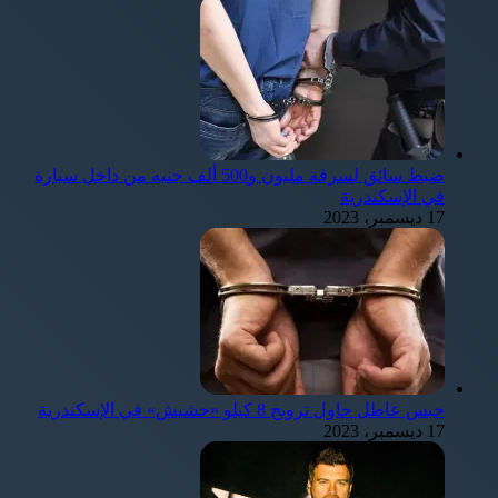
ضبط سائق لسرقة مليون و500 ألف جنيه من داخل سيارة
في الإسكندرية
17 ديسمبر، 2023
حبس عاطل حاول ترويج 8 كيلو «حشيش» في الإسكندرية
17 ديسمبر، 2023