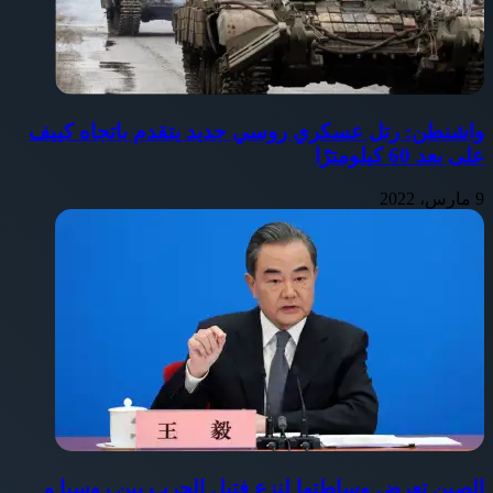
واشنطن: رتل عسكري روسي جديد يتقدم باتجاه كييف
على بعد 60 كيلومترًا
9 مارس، 2022
الصين تعرض وساطتها لنزع فتيل الحرب بين روسيا و