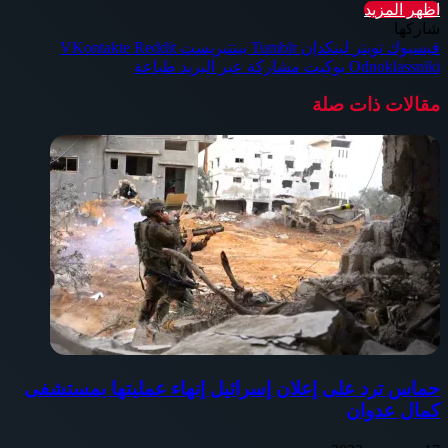
اظهر المزيد
شاركها
فيسبوك
تويتر
لينكدإن
بينتيريست
Odnoklassniki
بوكيت
مشاركة عبر البريد
طباعة
مقالات ذات صلة
حماس ترد على إعلان إسرائيل إنهاء عمليتها بمستشفى
كمال عدوان