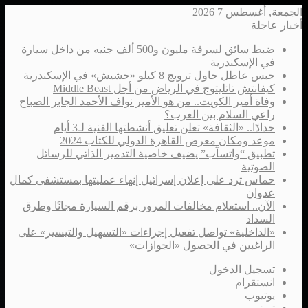
الجمعة, أغسطس 7 2026
أخبار عاجلة
ضبط سائق لسرقة مليون و500 ألف جنيه من داخل سيارة
في الإسكندرية
حبس عاطل حاول ترويج 8 كيلو «حشيش» في الإسكندرية
كيفانتش تاتليتوج في الرياض من أجل Middle Beast
وفاة أمير الكويت.. من هو الأمير نواف الأحمد الجابر الصباح
راعي السلام بين العرب؟
حدادًا.. «الثقافة» تعلن تعليق أنشطتها الفنية لـ3 أيام
موعد ومكان معرض القاهرة الدولي للكتاب 2024
تطبيق “واتسآب” يضيف خاصية التدمير الذاتي للرسائل
الصوتية
حماس ترد على إعلان إسرائيل إنهاء عمليتها بمستشفى كمال
عدوان
الآن.. استعلام مخالفات المرور برقم السيارة مجانًا وطرق
السداد
«الداخلية» تواصل تفعيل إجراءات «التسهيل والتيسير» على
الراغبين في الحصول «الجوازات»
تسجيل الدخول
انستقرام
يوتيوب