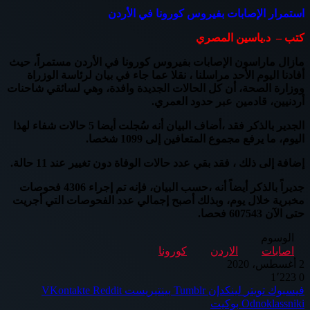
استمرار الإصابات بفيروس كورونا في الأردن
كتب – د.ياسين المصري
مازال ماراسون الإصابات بفيروس كورونا في الأردن مستمراً، حيث
أفادنا اليوم الأحد مراسلنا ، نقلا عما جاء في بيان لرئاسة الوزراة
ووزارة الصحة، أن كل الحالات الجديدة وافدة، وهي لسائقي شاحنات
أردنيين، قادمين عبر حدود العمري.
الجدير بالذكر فقد ،أضاف البيان أنه سُجلت أيضا 5 حالات شفاء لهذا
اليوم، ما يرفع مجموع المتعافين إلى 1099 شخصا.
إضافة إلى ذلك ، فقد بقي عدد حالات الوفاة دون تغيير عند 11 حالة.
جديراً بالذكر أيضاً أنه ،حسب البيان، فإنه تم إجراء 4306 فحوصات
مخبرية خلال يوم، وبذلك أصبح إجمالي عدد الفحوصات التي أجريت
حتى الآن 607543 فحصا.
الوسوم
اصابات
الاردن
كورونا
2 أغسطس، 2020
1٬223
0
فيسبوك
تويتر
لينكدإن
بينتيريست
Odnoklassniki
بوكيت