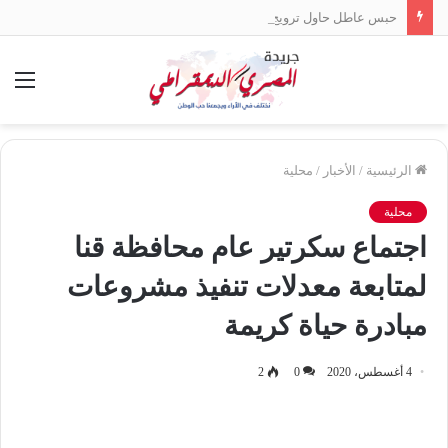
حبس عاطل حاول ترويج 8 كيلو «حشيش» في الإسكندرية
الق
الرئيسية
/
الأخبار
/
محلية
محلية
اجتماع سكرتير عام محافظة قنا
لمتابعة معدلات تنفيذ مشروعات
مبادرة حياة كريمة
4 أغسطس، 2020
0
2