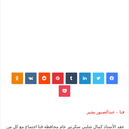
فيسبوك
تويتر
لينكدإن
‏Tumblr
بينتيريست
‏Reddit
‏VKontakte
Odnoklassniki
بوكيت
قنا – عبدالصبور بشير
عقد الأستاذ كمال شلبى سكرتير عام محافظة قنا اجتماع مع كل من