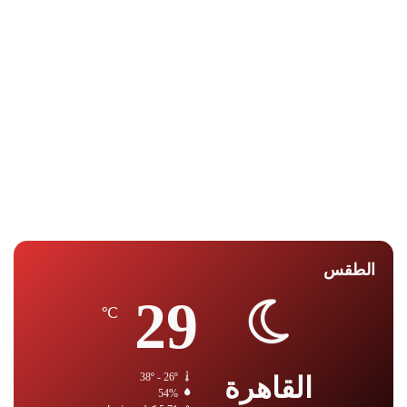
الطقس
29
℃
القاهرة
38º - 26º
54%