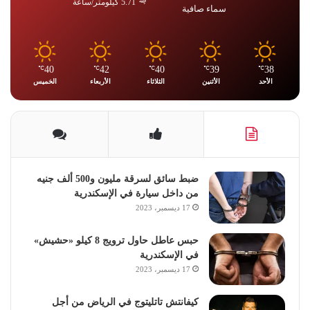
5.71 كيلومتر/ساعة
سماء صافية
40
42
40
39
38
℃
℃
℃
℃
℃
الأحد
الأثنين
الثلاثاء
الأربعاء
الخميس
ضبط سائق لسرقة مليون و500 ألف جنيه
من داخل سيارة في الإسكندرية
17 ديسمبر، 2023
حبس عاطل حاول ترويج 8 كيلو «حشيش»
في الإسكندرية
17 ديسمبر، 2023
كيفانتش تاتليتوج في الرياض من أجل