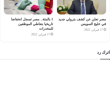
مصر تعلن عن كشف بترولي جديد
1 بالمئة.. مصر تسجل انخفاضا
في خليج السويس
تاريخيا بتعاطي الموظفين
للمخدرات
اجتماع سكرتير عام محافظة قنا لمتابعة معدلات تنفيذ
17 فبراير، 2022
مشروعات مبادرة حياة كريمة
17 فبراير، 2022
اترك رد