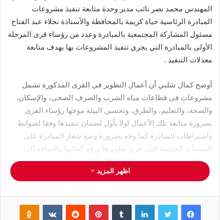
المهندس محمد نصر نائب مدير وحدة متابعة تنفيذ مشروعات
المبادرة الرئاسية حياة كريمة بالمحافظة والأستاذة نجلاء عبد الفتاح
مسئول المشاركة المجتمعية بالمبادرة وعدد من رؤساء قرى المرحلة
الأولى بالمبادرة التي يجري تنفيذ المشروعات بها بهدف متابعة
معدلات التنفيذ .
أوضح كمال شلبي أن أعمال التطوير فى القرى المذكورة تشمل
مشروعات فى قطاعات مياه الشرب والصرف الصحى، والإسكان،
والصحة، والتعليم، والطرق، وتحسين البيئة موجها رؤساء القرى
بضرورة متابعة تلك الأعمال اولا بأول لضمان تنفيذها وفقا لضوابط
واشتراطات المبادرة كما وجه بضرورة وضع شعار المبادرة على
المنشآت الخدمية التي جرى تطويرها ورفع كفائتها بالإضافة الى
تجميل مداخل القرى التي تشملها المبادرة .
اظهر المزيد
الجدير بالذكر، أن مبادرة حياة كريمة أطلقها الرئيس عبدالفتاح
السيسي رئيس الجمهورية لدعم الأسر الأكثر احتياجا وذلك في يناير
فيسبوك
تويتر
لينكدإن
‏Tumblr
بينتيريست
‏Reddit
‏VKontakte
Odnoklassniki
2019 ، لتحسين مستوى الحياة للفئات المجتمعية الأكثر احتياجا على