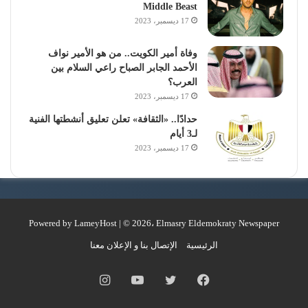
Middle Beast
17 ديسمبر، 2023
وفاة أمير الكويت.. من هو الأمير نواف
الأحمد الجابر الصباح راعي السلام بين
العرب؟
17 ديسمبر، 2023
حدادًا.. «الثقافة» تعلن تعليق أنشطتها الفنية
لـ3 أيام
17 ديسمبر، 2023
Powered by
LameyHost
| © 2026، Elmasry Eldemokraty Newspaper
الرئيسية
الإتصال بنا و الإعلان معنا
فيسبوك
تويتر
يوتيوب
انستقرام